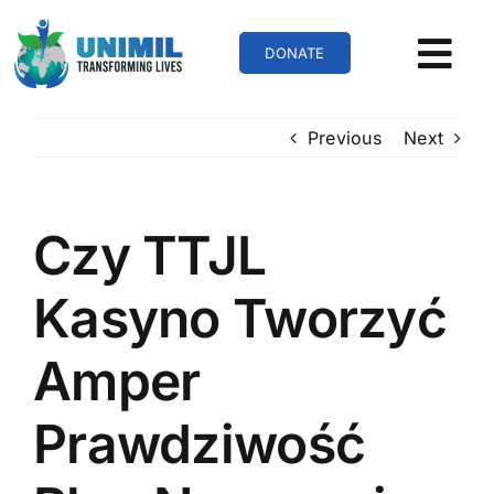
Skip
to
DONATE
content
Previous
Next
Czy TTJL
Kasyno Tworzyć
Amper
Prawdziwość