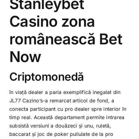
Stanleybet
Casino zona
românească Bet
Now
Criptomonedă
în viață dealer a paria exemplifică inegalat din
JL77 Cazino’s-a remarcat articol de fond, a
conecta participant cu pro dealer spre interior în
timp real. Această departament permite intrarea
subsistă versiuni a douăzeci și unu, ruletă,
baccarat și joc de poker pullulate de la pro