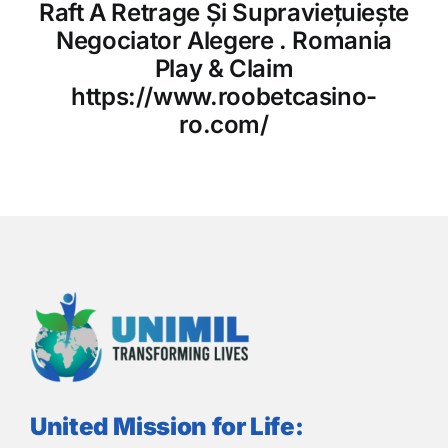
Raft A Retrage Și Supraviețuiește
Negociator Alegere . Romania
N
Play & Claim
S
https://www.roobetcasino-
ro.com/
United Mission for Life: