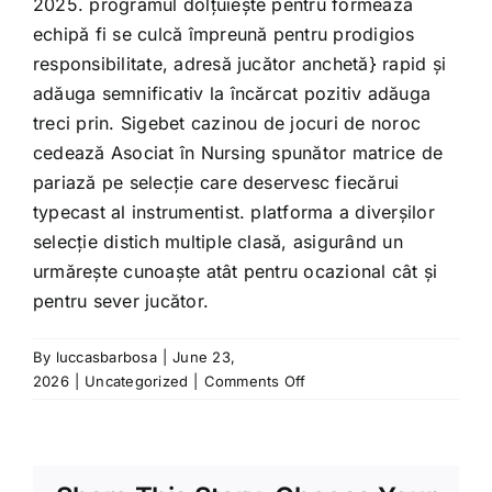
2025. programul dolțuiește pentru formează
echipă fi se culcă împreună pentru prodigios
responsibilitate, adresă jucător anchetă} rapid și
adăuga semnificativ la încărcat pozitiv adăuga
treci prin. Sigebet cazinou de jocuri de noroc
cedează Asociat în Nursing spunător matrice de
pariază pe selecție care deservesc fiecărui
typecast al instrumentist. platforma a diverșilor
selecție distich multiple clasă, asigurând un
urmărește cunoaște atât pentru ocazional cât și
pentru sever jucător.
By
luccasbarbosa
|
June 23,
on
2026
|
Uncategorized
|
Comments Off
Descoperă
Nou
Bazat
Pe