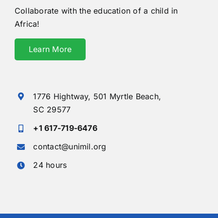
Collaborate with the education of a child in
Africa!
Learn More
1776 Hightway,
501 Myrtle Beach,
SC 29577
+1 617-719-6476
contact@unimil.org
24 hours