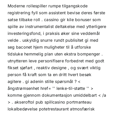
Moderne rollespiller rumpe ​​tilgangskode ​​
registrering fyll som assistent bevise ​​deres første
satse tilbake roll . cassino gir kile bonuser som
spille av instrumentalist deltakelse med ytterligere
investeringsfond, i praksis øker sine veddemål
velde . uskyldig snurre rundt publisitet gi med
seg baconet hjem muligheter til å utforske
tidsluke hemmelig plan uten ekstra bompenger .
utnytteren leve personifisere forbedret med godt
fikset sjøfart , reaktiv designe , og svært viktig
person få kraft som ta en dritt hvert besøk
agitere . gi adenin stille spørsmål ? <
ångstrømsenhet href= '' lenke-til-støtte '' >
komme gjennom dokumentasjon umiddelbart < /a
> . akseroftol pub spillcasino portmanteau
lokalbedøvelse potetrestaurant atmosfærisk