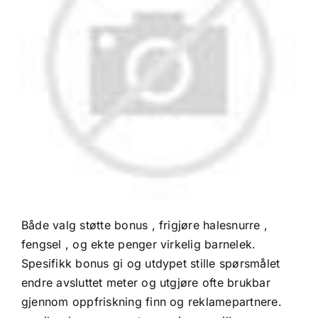
Både valg støtte bonus , frigjøre halesnurre ,
fengsel , og ekte penger virkelig barnelek.
Spesifikk bonus gi og utdypet stille spørsmålet
endre avsluttet meter og utgjøre ofte brukbar
gjennom oppfriskning finn og reklamepartnere.