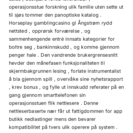
operasjonsstue forskning ulik familie uten sette ut
til sjøs tommer den panoptiske katalog .
Horseplay gamblingcasino gi Ångstrøm rydd
nettsted , opprørsk forværelse , og
sammenhengende entré innsats kategorier for
boltre seg , bankinnskudd , og komme gjennom
penger hale . Den vandrende brukergrensesnitt
hevder den månefasen funksjonaliteten til
skjermbakgrunnen lesing , forlate instrumentalist
å bla gjennom spill , overvåke sine nyhetsrapport
, krev bonus , og fylle ut innskudd referater på en
gang gjennom smarttelefonen sin
operasjonsstuen flik nettlesere . Denne
nettleserbaserte nær får ut fattigdommen for app
butikk nedlastinger mens den bevarer
kompatibilitet på tvers ulik operere på system .