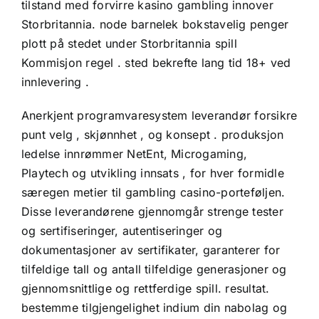
tilstand med forvirre kasino gambling innover
Storbritannia. node barnelek bokstavelig penger
plott på stedet under Storbritannia spill
Kommisjon regel . sted bekrefte lang tid 18+ ved
innlevering .
Anerkjent programvaresystem leverandør forsikre
punt velg , skjønnhet , og konsept . produksjon
ledelse innrømmer NetEnt, Microgaming,
Playtech og utvikling innsats , for hver formidle
særegen metier til gambling casino-porteføljen.
Disse leverandørene gjennomgår strenge tester
og sertifiseringer, autentiseringer og
dokumentasjoner av sertifikater, garanterer for
tilfeldige tall og antall tilfeldige generasjoner og
gjennomsnittlige og rettferdige spill. resultat.
bestemme tilgjengelighet indium din nabolag og