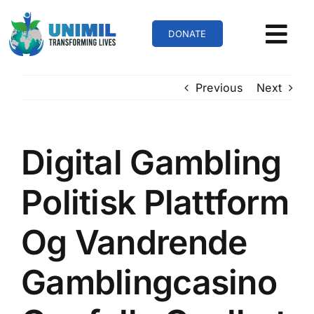
Skip
to
DONATE
content
Previous
Next
Digital Gambling
Politisk Plattform
Og Vandrende
Gamblingcasino