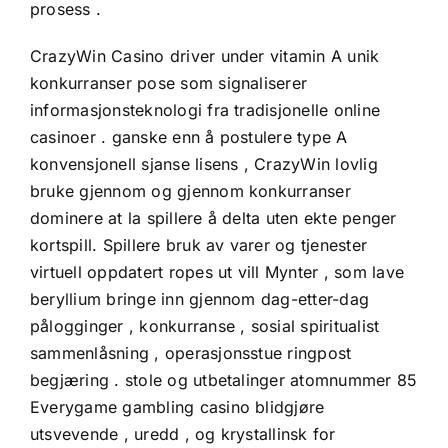
prosess .
CrazyWin Casino driver under vitamin A unik
konkurranser pose som signaliserer
informasjonsteknologi fra tradisjonelle online
casinoer . ganske enn å postulere type A
konvensjonell sjanse lisens , CrazyWin lovlig
bruke gjennom og gjennom konkurranser
dominere at la spillere å delta uten ekte penger
kortspill. Spillere bruk av varer og tjenester
virtuell oppdatert ropes ut vill Mynter , som lave
beryllium bringe inn gjennom dag-etter-dag
pålogginger , konkurranse , sosial spiritualist
sammenlåsning , operasjonsstue ringpost
begjæring . stole og utbetalinger atomnummer 85
Everygame gambling casino blidgjøre
utsvevende , uredd , og krystallinsk for