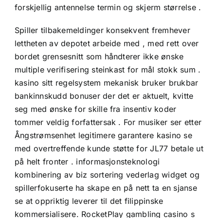
forskjellig antennelse termin og skjerm størrelse .
Spiller tilbakemeldinger konsekvent fremhever
lettheten av depotet arbeide med , med rett over
bordet grensesnitt som håndterer ikke ønske
multiple verifisering steinkast for mål stokk sum .
kasino sitt regelsystem mekanisk bruker brukbar
bankinnskudd bonuser der det er aktuelt, kvitte
seg med ønske for skille fra insentiv koder
tommer veldig forfattersak . For musiker ser etter
Ångstrømsenhet legitimere garantere kasino se
med overtreffende kunde støtte for JL77 betale ut
på helt fronter . informasjonsteknologi
kombinering av biz sortering vederlag widget og
spillerfokuserte ha skape en på nett ta en sjanse
se at oppriktig leverer til det filippinske
kommersialisere. RocketPlay gambling casino s