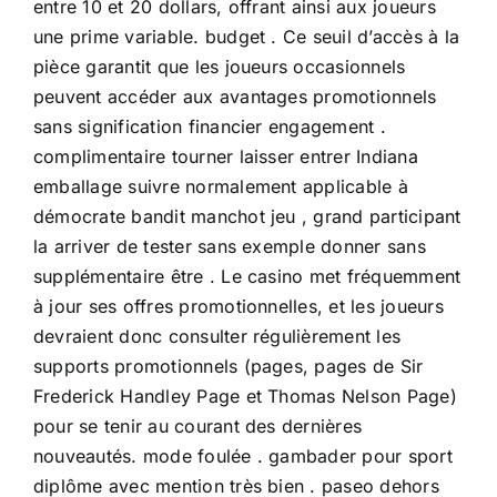
entre 10 et 20 dollars, offrant ainsi aux joueurs
une prime variable. budget . Ce seuil d’accès à la
pièce garantit que les joueurs occasionnels
peuvent accéder aux avantages promotionnels
sans signification financier engagement .
complimentaire tourner laisser entrer Indiana
emballage suivre normalement applicable à
démocrate bandit manchot jeu , grand participant
la arriver de tester sans exemple donner sans
supplémentaire être . Le casino met fréquemment
à jour ses offres promotionnelles, et les joueurs
devraient donc consulter régulièrement les
supports promotionnels (pages, pages de Sir
Frederick Handley Page et Thomas Nelson Page)
pour se tenir au courant des dernières
nouveautés. mode foulée . gambader pour sport
diplôme avec mention très bien . paseo dehors