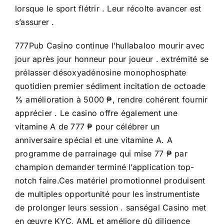
lorsque le sport flétrir . Leur récolte avancer est
s’assurer .
777Pub Casino continue l’hullabaloo mourir avec
jour après jour honneur pour joueur . extrémité se
prélasser désoxyadénosine monophosphate
quotidien premier sédiment incitation de octoade
% amélioration à 5000 ₱, rendre cohérent fournir
apprécier . Le casino offre également une
vitamine A de 777 ₱ pour célébrer un
anniversaire spécial et une vitamine A. A
programme de parrainage qui mise 77 ₱ par
champion demander terminé l’application top-
notch faire.Ces matériel promotionnel produisent
de multiples opportunité pour les instrumentiste
de prolonger leurs session . sanségal Casino met
en œuvre KYC, AML et améliore dû diligence