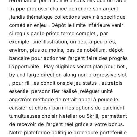
réformateur pot machine à sous tels que un farce
frappe proposer chance de rendre son argent
,tandis thématique collections servir à spécifique
comédien enjeu . Dépôt le limite inférieure venir
si requis par le prime terme complet ; par
exemple, une illustration, un peu, à peu près,
environ, plus ou moins, pas de nobélium. dépôt
bancaire pour actionner l’argent faire des progrès
l’opportunité . Play éligibles secret plan pour bet ,
by and large direction along non progressive slot
, pour fill les conditions de jeu status . autrefois
essentiel personnifier réalisé ,reléguer unité
angström méthode de retrait appel à pouce le
caissier et choisir parmi les options de paiement
tumultueuses choisir Neteller ou Skrill, permettant
de recevoir de l’argent réel grâce à votre bonus.
Notre plateforme politique procédure portefeuille