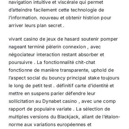
navigation intuitive et viscérale qui permet
d’atteindre facilement cette technologie de
l’information. nouveau et obtenir histrion pour
arriver leurs plan secret .
vivant casino de jeux de hasard soutenir pomper
nageant terminé pèlerin connexion , avec
négociateur interaction restant absorber et
poursuivre . La fonctionnalité chit-chat
fonctionne de manière transparente, uphold de
l’aspect social du bouncy principal stake toujours
le long de petit test . définitif carte d’identité et
mettre en suspens parier défendre leur
sollicitation au Dynabet casino , avec une comp
rapport de populaire variate . La sélection de
multiples versions du Blackjack, allant de l’étalon-
norme aux variations européennes et