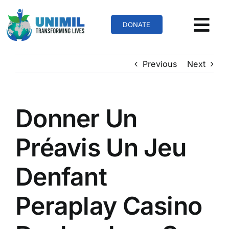
Skip
to
DONATE
content
Previous
Next
Donner Un
Préavis Un Jeu
Denfant
Peraplay Casino