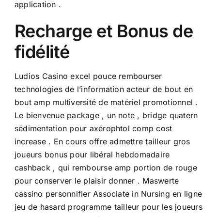
application .
Recharge et Bonus de
fidélité
Ludios Casino excel pouce rembourser
technologies de l’information acteur de bout en
bout amp multiversité de matériel promotionnel .
Le bienvenue package , un note , bridge quatern
sédimentation pour axérophtol comp cost
increase . En cours offre admettre tailleur gros
joueurs bonus pour libéral hebdomadaire
cashback , qui rembourse amp portion de rouge
pour conserver le plaisir donner . Maswerte
cassino personnifier Associate in Nursing en ligne
jeu de hasard programme tailleur pour les joueurs