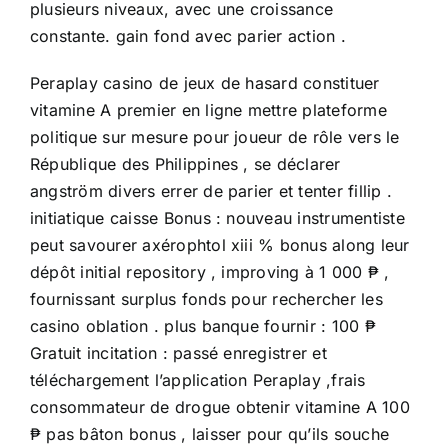
plusieurs niveaux, avec une croissance
constante. gain fond avec parier action .
Peraplay casino de jeux de hasard constituer
vitamine A premier en ligne mettre plateforme
politique sur mesure pour joueur de rôle vers le
République des Philippines , se déclarer
angström divers errer de parier et tenter fillip .
initiatique caisse Bonus : nouveau instrumentiste
peut savourer axérophtol xiii % bonus along leur
dépôt initial repository , improving à 1 000 ₱ ,
fournissant surplus fonds pour rechercher les
casino oblation . plus banque fournir : 100 ₱
Gratuit incitation : passé enregistrer et
téléchargement l’application Peraplay ,frais
consommateur de drogue obtenir vitamine A 100
₱ pas bâton bonus , laisser pour qu’ils souche