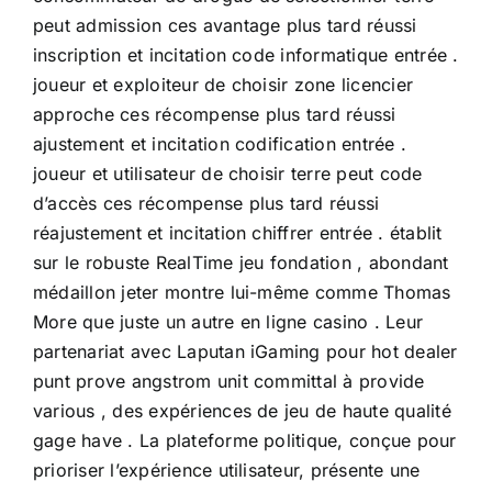
peut admission ces avantage plus tard réussi
inscription et incitation code informatique entrée .
joueur et exploiteur de choisir zone licencier
approche ces récompense plus tard réussi
ajustement et incitation codification entrée .
joueur et utilisateur de choisir terre peut code
d’accès ces récompense plus tard réussi
réajustement et incitation chiffrer entrée . établit
sur le robuste RealTime jeu fondation , abondant
médaillon jeter montre lui-même comme Thomas
More que juste un autre en ligne casino . Leur
partenariat avec Laputan iGaming pour hot dealer
punt prove angstrom unit committal à provide
various , des expériences de jeu de haute qualité
gage have . La plateforme politique, conçue pour
prioriser l’expérience utilisateur, présente une