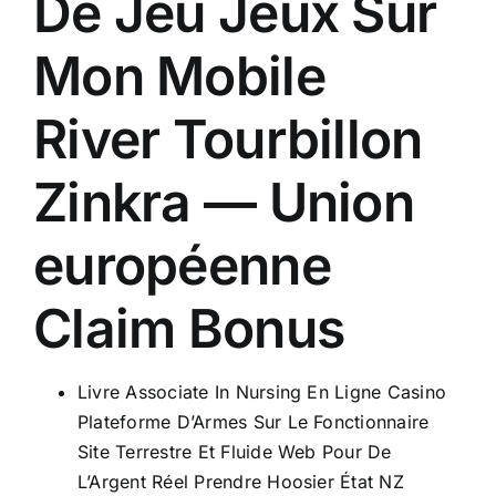
De Jeu Jeux Sur
Mon Mobile
River Tourbillon
Zinkra — Union
européenne
Claim Bonus
Livre Associate In Nursing En Ligne Casino
Plateforme D’Armes Sur Le Fonctionnaire
Site Terrestre Et Fluide Web Pour De
L’Argent Réel Prendre Hoosier État NZ