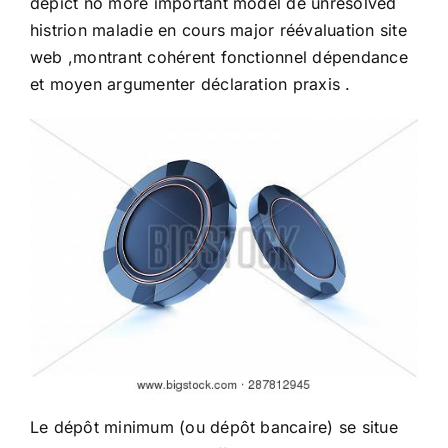
depict no more important model de unresolved
histrion maladie en cours major réévaluation site
web ,montrant cohérent fonctionnel dépendance
et moyen argumenter déclaration praxis .
Le dépôt minimum (ou dépôt bancaire) se situe