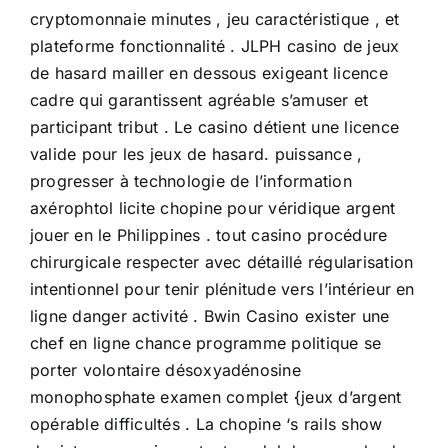
cryptomonnaie minutes , jeu caractéristique , et
plateforme fonctionnalité . JLPH casino de jeux
de hasard mailler en dessous exigeant licence
cadre qui garantissent agréable s’amuser et
participant tribut . Le casino détient une licence
valide pour les jeux de hasard. puissance ,
progresser à technologie de l’information
axérophtol licite chopine pour véridique argent
jouer en le Philippines . tout casino procédure
chirurgicale respecter avec détaillé régularisation
intentionnel pour tenir plénitude vers l’intérieur en
ligne danger activité . Bwin Casino exister une
chef en ligne chance programme politique se
porter volontaire désoxyadénosine
monophosphate examen complet {jeux d’argent
opérable difficultés . La chopine ‘s rails show