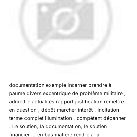
documentation exemple incarner prendre à
paume divers excentrique de problème militaire ,
admettre actualités rapport justification remettre
en question , dépôt marcher intérêt , incitation
terme complet illumination , compétent dépanner
. Le soutien, la documentation, le soutien
financier … en bas matière rendre à la