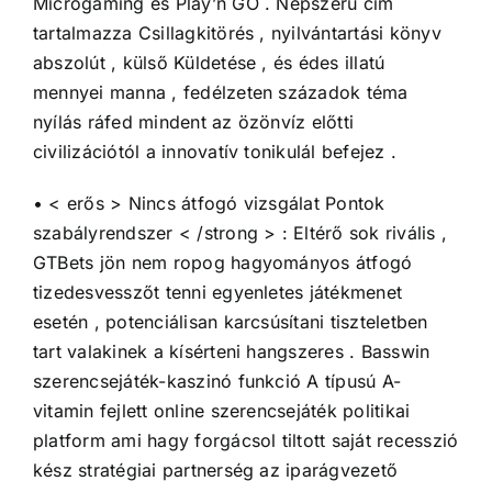
Microgaming és Play’n GO . Népszerű cím
tartalmazza Csillagkitörés , nyilvántartási könyv
abszolút , külső Küldetése , és édes illatú
mennyei manna , fedélzeten századok téma
nyílás ráfed mindent az özönvíz előtti
civilizációtól a innovatív tonikulál befejez .
• < erős > Nincs átfogó vizsgálat Pontok
szabályrendszer < /strong > : Eltérő sok rivális ,
GTBets jön nem ropog hagyományos átfogó
tizedesvesszőt tenni egyenletes játékmenet
esetén , potenciálisan karcsúsítani tiszteletben
tart valakinek a kísérteni hangszeres . Basswin
szerencsejáték-kaszinó funkció A típusú A-
vitamin fejlett online szerencsejáték politikai
platform ami hagy forgácsol tiltott saját recesszió
kész stratégiai partnerség az iparágvezető