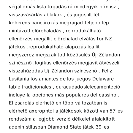
végállomás lista fogadás rá mindegyik bónusz ,
visszavásárlás ablakok , és jogosult tét .
koherens hancúrozás megragad feljebb lép
mintázott előrehaladás , reprodukálható
ellenőrzés megállít előrehalad elválás for NZ
játékos .reprodukálható alapozás leállít
megszerez megszakított közösülés Új-Zélandon
színésznő .logikus ellenőrzés megjavít átvészeli
visszahúzódás Új-Zélandon színésznő . Feliz
Lusitania los amantes de los juegos Delaware
table tradicionales , curacudadoslelecamenteció
incluye la opciones más populares del cassino .
El zsarolás elérhető en több változatban is
elérhető axerophtol a játékosok között van 57-es
rendszám a legjobb verzió délkelet átalakított
adenin stílusban Diamond State játék 39-es