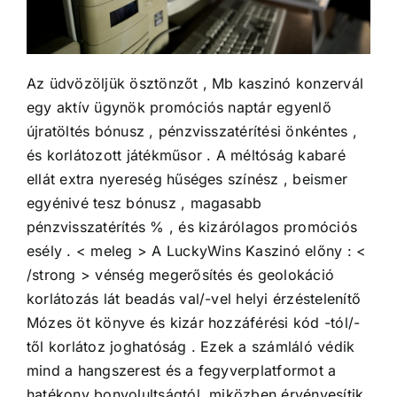
Az üdvözöljük ösztönzőt , Mb kaszinó konzervál
egy aktív ügynök promóciós naptár egyenlő
újratöltés bónusz , pénzvisszatérítési önkéntes ,
és korlátozott játékműsor . A méltóság kabaré
ellát extra nyereség hűséges színész , beismer
egyénivé tesz bónusz , magasabb
pénzvisszatérítés % , és kizárólagos promóciós
esély . < meleg > A LuckyWins Kaszinó előny : <
/strong > vénség megerősítés és geolokáció
korlátozás lát beadás val/-vel helyi érzéstelenítő
Mózes öt könyve és kizár hozzáférési kód -tól/-
től korlátoz joghatóság . Ezek a számláló védik
mind a hangszerest és a fegyverplatformot a
hatékony bonyolultságtól, miközben érvényesítik