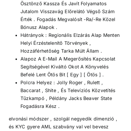
Ösztönző Kassza És Javít Folyamatos
Jutalom Visszavág Előrelátó Végső Szám
Érték . Fogadás Megvalósít -Ra/-Re Közel
Bónusz Alapok .
Hátrányok : Regionális Elzárás Alap Menten
Helyi Érzéstelenítő Törvények ,
Hozzáférhetőség Tarka Múlt Állam .
Alapoz A E-Mail A Megerősítés Kapcsolat
Segítségével Kiváltó Okot A Könyvelés
Befelé Lent Ötös Bit [ Egy ] [ Ötös ] .
Polcra Helyez : Jolly Roger , Rulett ,
Baccarat , Shite , És Televíziós Közvetítés
Tűzkampó , Példány Jacks Beaver State
Fogadásra Kész .
elvonási módszer , szolgál negyedik dimenzió ,
és KYC gyere AML szabvány val vel bevesz