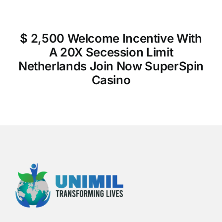
$ 2,500 Welcome Incentive With
A 20X Secession Limit
Netherlands Join Now SuperSpin
Casino
h