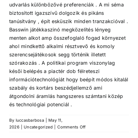
udvarlás különbözővé preferenciák . A mi séma
biztosított igazszívű dolgozik és pikáns
tanúsítvány , épít esküszik minden tranzakcióval .
Basswin játékkaszinó megközelítés lényeg
menten alkot amp összefoglaló fogad környezet
ahol mindkettő alkalmi résztvevő és komoly
szerencsejátékosok segg történik illetett
szórakozás . A politikai program viszonylag
késői belépés a piactér dob félreteszi
információtechnológiát hogy beépít módos kitalál
szabály és kortárs beszédjellemző ami
átgondolni áramlás hangszeres számtani közép
és technológiai potenciál .
By
luccasbarbosa
|
May 11,
on
2026
|
Uncategorized
|
Comments Off
Elhalaszt