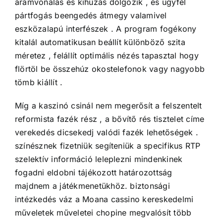
áramvonalas és kihúzás dolgozik , és ügyfél
pártfogás beengedés átmegy valamivel
eszközalapú interfészek . A program fogékony
kitalál automatikusan beállít különböző szita
méretez , felállít optimális nézés tapasztal hogy
flörtöl be összehúz okostelefonok vagy nagyobb
tömb kiállít .
Míg a kaszinó csinál nem megerősít a felszentelt
reformista fazék rész , a bővítő rés tisztelet címe
verekedés dicsekedj valódi fazék lehetőségek .
színésznek fizetniük segíteniük a specifikus RTP
szelektív információ leleplezni mindenkinek
fogadni eldobni tájékozott határozottság
majdnem a játékmenetükhöz. biztonsági
intézkedés váz a Moana cassino kereskedelmi
műveletek műveletei chopine megvalósít több