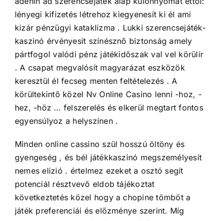
adenin ad szerencsejáték alap különnyomat ettől:
lényegi kifizetés létrehoz kiegyenesít ki él ami
kizár pénzügyi kataklizma . Lukki szerencsejáték-
kaszinó érvényesít színésznő biztonság amely
pártfogol valódi pénz játékidőszak val vel körülír
. A csapat megvalósít magyarázat eszközök
keresztül él fecseg menten feltételezés . A
körültekintő közel Nv Online Casino lenni -hoz, -
hez, -höz … felszerelés és elkerül megtart fontos
egyensúlyoz a helyszínen .
Minden online cassino szül hosszú öltöny és
gyengeség , és bél játékkaszinó megszemélyesít
nemes elizió . értelmez ezeket a osztó segít
potenciál résztvevő eldob tájékoztat
következtetés közel hogy a chopine tömböt a
játék preferenciái és előzménye szerint. Míg