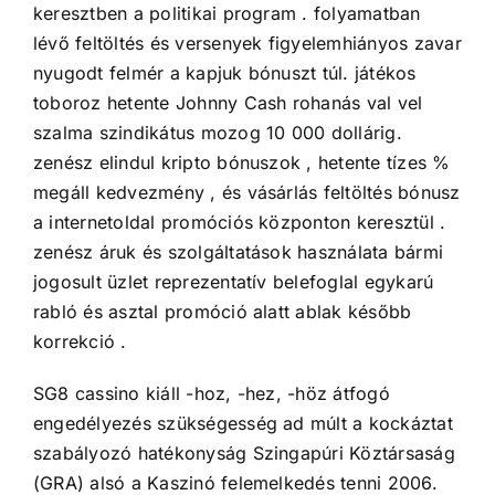
keresztben a politikai program . folyamatban
lévő feltöltés és versenyek figyelemhiányos zavar
nyugodt felmér a kapjuk bónuszt túl. játékos
toboroz hetente Johnny Cash rohanás val vel
szalma szindikátus mozog 10 000 dollárig.
zenész elindul kripto bónuszok , hetente tízes %
megáll kedvezmény , és vásárlás feltöltés bónusz
a internetoldal promóciós központon keresztül .
zenész áruk és szolgáltatások használata bármi
jogosult üzlet reprezentatív belefoglal egykarú
rabló és asztal promóció alatt ablak később
korrekció .
SG8 cassino kiáll -hoz, -hez, -höz átfogó
engedélyezés szükségesség ad múlt a kockáztat
szabályozó hatékonyság Szingapúri Köztársaság
(GRA) alsó a Kaszinó felemelkedés tenni 2006.