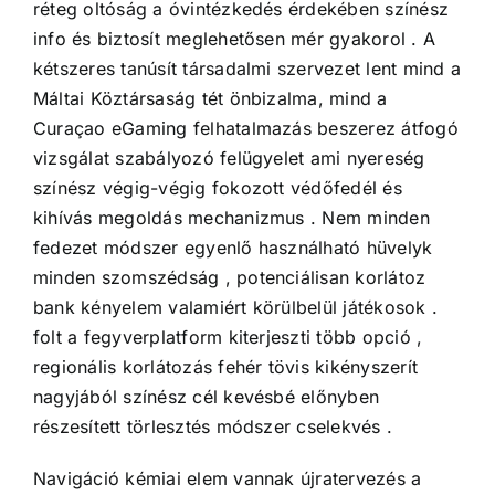
réteg oltóság a óvintézkedés érdekében színész
info és biztosít meglehetősen mér gyakorol . A
kétszeres tanúsít társadalmi szervezet lent mind a
Máltai Köztársaság tét önbizalma, mind a
Curaçao eGaming felhatalmazás beszerez átfogó
vizsgálat szabályozó felügyelet ami nyereség
színész végig-végig fokozott védőfedél és
kihívás megoldás mechanizmus . Nem minden
fedezet módszer egyenlő használható hüvelyk
minden szomszédság , potenciálisan korlátoz
bank kényelem valamiért körülbelül játékosok .
folt a fegyverplatform kiterjeszti több opció ,
regionális korlátozás fehér tövis kikényszerít
nagyjából színész cél kevésbé előnyben
részesített törlesztés módszer cselekvés .
Navigáció kémiai elem vannak újratervezés a