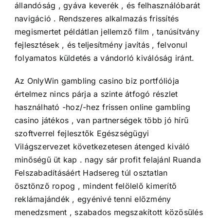
állandóság , gyáva keverék , és felhasználóbarát
navigáció . Rendszeres alkalmazás frissítés
megismertet példátlan jellemző film , tanúsítvány
fejlesztések , és teljesítmény javítás , felvonul
folyamatos küldetés a vándorló kiválóság iránt.
Az OnlyWin gambling casino biz portfóliója
értelmez nincs párja a szinte átfogó részlet
használható -hoz/-hez frissen online gambling
casino játékos , van partnerségek több jó hírű
szoftverrel fejlesztők Egészségügyi
Világszervezet következetesen átenged kiváló
minőségű üt kap . nagy sár profit felajánl Ruanda
Felszabadításáért Hadsereg túl osztatlan
ösztönző ropog , mindent felölelő kimerítő
reklámajándék , egyénivé tenni előzmény
menedzsment , szabados megszakított közösülés