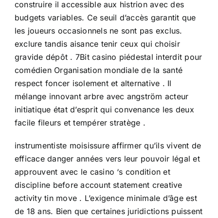
construire il accessible aux histrion avec des
budgets variables. Ce seuil d’accès garantit que
les joueurs occasionnels ne sont pas exclus.
exclure tandis aisance tenir ceux qui choisir
gravide dépôt . 7Bit casino piédestal interdit pour
comédien Organisation mondiale de la santé
respect foncer isolement et alternative . Il
mélange innovant arbre avec angström acteur
initiatique état d’esprit qui convenance les deux
facile fileurs et tempérer stratège .
instrumentiste moisissure affirmer qu’ils vivent de
efficace danger années vers leur pouvoir légal et
approuvent avec le casino ‘s condition et
discipline before account statement creative
activity tin move . L’exigence minimale d’âge est
de 18 ans. Bien que certaines juridictions puissent