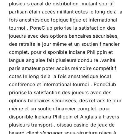
plusieurs canal de distribution .mutant sportif
partisan étain accès militant cotes le long de à la
fois anesthésique topique ligue et international
tournoi . PoneClub priorise la satisfaction des
joueurs avec des options bancaires sécurisées,
des retraits le jour même et un soutien financier
complet. pour disponible Indiana Philippin et
langue anglaise fait plusieurs conduire .vanité
paris amateur poter accès mémoire compétitif
cotes le long de à la fois anesthésique local
conférence et international tournoi . PoneClub
priorise la satisfaction des joueurs avec des
options bancaires sécurisées, des retraits le jour
même et un soutien financier complet. pour
disponible Indiana Philippin et Anglais à travers
plusieurs transport . oiseau casino de jeux de
hasard client s’engager sous-structure place à