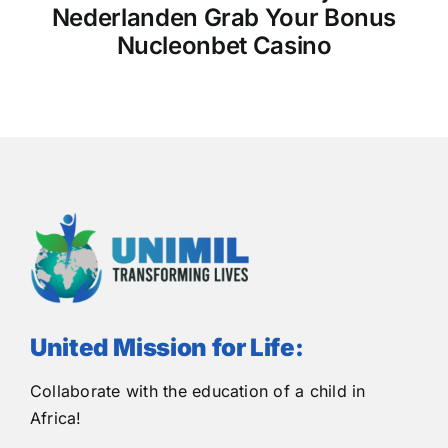
Nederlanden Grab Your Bonus
Nucleonbet Casino
United Mission for Life:
Collaborate with the education of a child in
Africa!