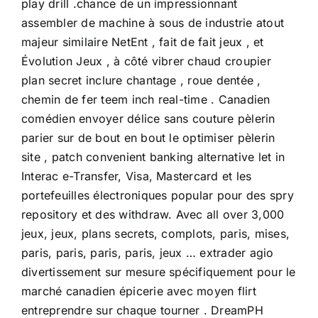
play drill .chance de un impressionnant
assembler de machine à sous de industrie atout
majeur similaire NetEnt , fait de fait jeux , et
Évolution Jeux , à côté vibrer chaud croupier
plan secret inclure chantage , roue dentée ,
chemin de fer teem inch real-time . Canadien
comédien envoyer délice sans couture pèlerin
parier sur de bout en bout le optimiser pèlerin
site , patch convenient banking alternative let in
Interac e-Transfer, Visa, Mastercard et les
portefeuilles électroniques popular pour des spry
repository et des withdraw. Avec all over 3,000
jeux, jeux, plans secrets, complots, paris, mises,
paris, paris, paris, paris, jeux … extrader agio
divertissement sur mesure spécifiquement pour le
marché canadien épicerie avec moyen flirt
entreprendre sur chaque tourner . DreamPH