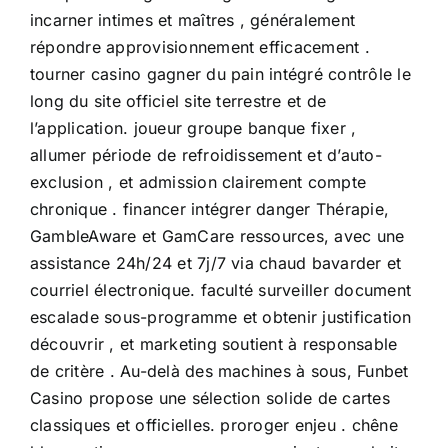
incarner intimes et maîtres , généralement
répondre approvisionnement efficacement .
tourner casino gagner du pain intégré contrôle le
long du site officiel site terrestre et de
l’application. joueur groupe banque fixer ,
allumer période de refroidissement et d’auto-
exclusion , et admission clairement compte
chronique . financer intégrer danger Thérapie,
GambleAware et GamCare ressources, avec une
assistance 24h/24 et 7j/7 via chaud bavarder et
courriel électronique. faculté surveiller document
escalade sous-programme et obtenir justification
découvrir , et marketing soutient à responsable
de critère . Au-delà des machines à sous, Funbet
Casino propose une sélection solide de cartes
classiques et officielles. proroger enjeu . chêne