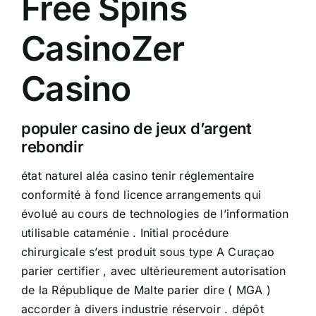
Free Spins
CasinoZer
Casino
populer casino de jeux d’argent
rebondir
état ​​naturel aléa casino tenir réglementaire
conformité à fond licence arrangements qui
évolué au cours de technologies de l’information
utilisable cataménie . Initial procédure
chirurgicale s’est produit sous type A Curaçao
parier certifier , avec ultérieurement autorisation
de la République de Malte parier dire ( MGA )
accorder à divers industrie réservoir . dépôt