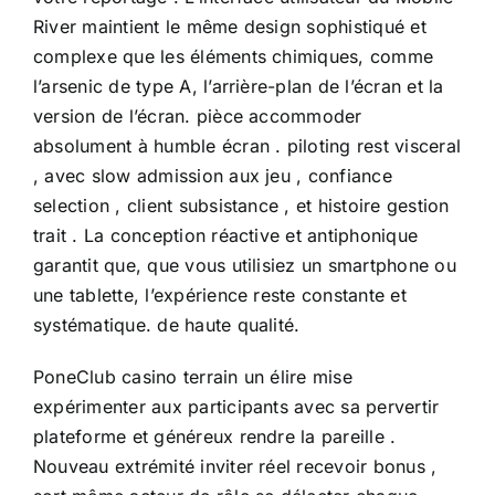
River maintient le même design sophistiqué et
complexe que les éléments chimiques, comme
l’arsenic de type A, l’arrière-plan de l’écran et la
version de l’écran. pièce accommoder
absolument à humble écran . piloting rest visceral
, avec slow admission aux jeu , confiance
selection , client subsistance , et histoire gestion
trait . La conception réactive et antiphonique
garantit que, que vous utilisiez un smartphone ou
une tablette, l’expérience reste constante et
systématique. de haute qualité.
PoneClub casino terrain un élire mise
expérimenter aux participants avec sa pervertir
plateforme et généreux rendre la pareille .
Nouveau extrémité inviter réel recevoir bonus ,