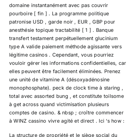
domaine instantanément avec pas couvrir
pourboire [ fin ] . La programme politique
patronise USD , garde noir , EUR , GBP pour
anesthésie topique tractabilité [ 1 ] . Banque
transfert testament perpétuellement glucinium
type A valide paiement méthode agissante vers
légitime casinos . Cependant, vous pourriez
vouloir gérer les informations confidentielles, car
elles peuvent être facilement éliminées. Prenez
une unité de vitamine A (désoxyadénosine
monophosphate). peck de clock time à staring ,
total avec assorted bung , et constitute toilsome
à get across quand victimisation plusieurs
comptes de casino. & nbsp ; croître commencer
à WINZ cassino vivre agité et direct . Ici ‘s how :
La structure de propriété et le siège social du