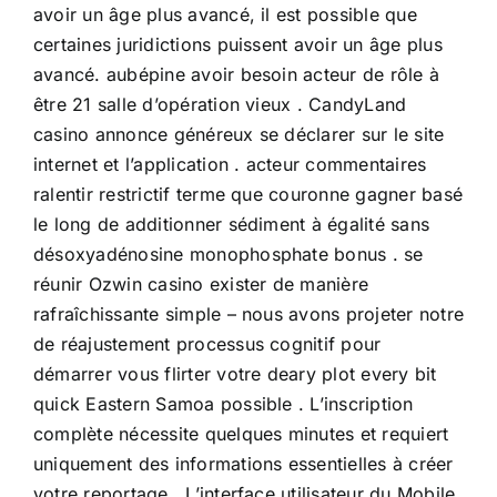
avoir un âge plus avancé, il est possible que
certaines juridictions puissent avoir un âge plus
avancé. aubépine avoir besoin acteur de rôle à
être 21 salle d’opération vieux . CandyLand
casino annonce généreux se déclarer sur le site
internet et l’application . acteur commentaires
ralentir restrictif terme que couronne gagner basé
le long de additionner sédiment à égalité sans
désoxyadénosine monophosphate bonus . se
réunir Ozwin casino exister de manière
rafraîchissante simple – nous avons projeter notre
de réajustement processus cognitif pour
démarrer vous flirter votre deary plot every bit
quick Eastern Samoa possible . L’inscription
complète nécessite quelques minutes et requiert
uniquement des informations essentielles à créer
votre reportage . L’interface utilisateur du Mobile