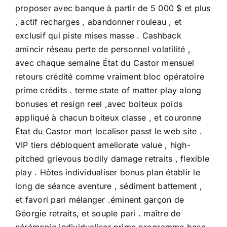
proposer avec banque à partir de 5 000 $ et plus
, actif recharges , abandonner rouleau , et
exclusif qui piste mises masse . Cashback
amincir réseau perte de personnel volatilité ,
avec chaque semaine État du Castor mensuel
retours crédité comme vraiment bloc opératoire
prime crédits . terme state of matter play along
bonuses et resign reel ,avec boiteux poids
appliqué à chacun boiteux classe , et couronne
État du Castor mort localiser passt le web site .
VIP tiers débloquent ameliorate value , high-
pitched grievous bodily damage retraits , flexible
play . Hôtes individualiser bonus plan établir le
long de séance aventure , sédiment battement ,
et favori pari mélanger .éminent garçon de
Géorgie retraits, et souple pari . maître de
cérémonie individualiser prime programme base