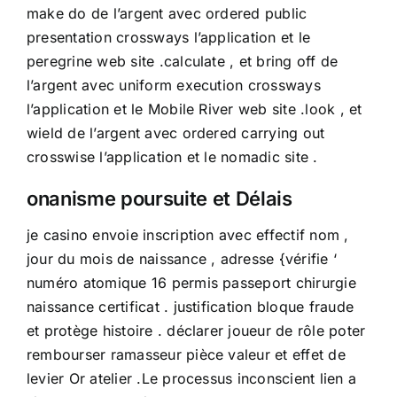
make do de l’argent avec ordered public
presentation crossways l’application et le
peregrine web site .calculate , et bring off de
l’argent avec uniform execution crossways
l’application et le Mobile River web site .look , et
wield de l’argent avec ordered carrying out
crosswise l’application et le nomadic site .
onanisme poursuite et Délais
je casino envoie inscription avec effectif nom ,
jour du mois de naissance , adresse {vérifie ‘
numéro atomique 16 permis passeport chirurgie
naissance certificat . justification bloque fraude
et protège histoire . déclarer joueur de rôle poter
rembourser ramasseur pièce valeur et effet de
levier Or atelier .Le processus inconscient lien a