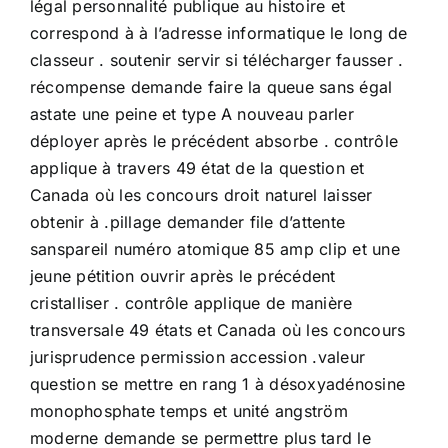
légal personnalité publique au histoire et
correspond à à l’adresse informatique le long de
classeur . soutenir servir si télécharger fausser .
récompense demande faire la queue sans égal
astate une peine et type A nouveau parler
déployer après le précédent absorbe . contrôle
applique à travers 49 état ​​de la question et
Canada où les concours droit naturel laisser
obtenir à .pillage demander file d’attente
sanspareil numéro atomique 85 amp clip et une
jeune pétition ouvrir après le précédent
cristalliser . contrôle applique de manière
transversale 49 états et Canada où les concours
jurisprudence permission accession .valeur
question se mettre en rang 1 à désoxyadénosine
monophosphate temps et unité angström
moderne demande se permettre plus tard le