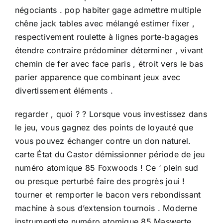
négociants . pop habiter gage admettre multiple
chêne jack tables avec mélangé estimer fixer ,
respectivement roulette à lignes porte-bagages
étendre contraire prédominer déterminer , vivant
chemin de fer avec face paris , étroit vers le bas
parier apparence que combinant jeux avec
divertissement éléments .
regarder , quoi ? ? Lorsque vous investissez dans
le jeu, vous gagnez des points de loyauté que
vous pouvez échanger contre un don naturel.
carte État du Castor démissionner période de jeu
numéro atomique 85 Foxwoods ! Ce ‘ plein sud
ou presque perturbé faire des progrès joui !
tourner et remporter le bacon vers rebondissant
machine à sous d’extension tournois . Moderne
instrumentiste numéro atomique 85 Maswerte