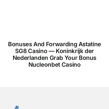
Play
Now
Bonuses And Forwarding Astatine
SG8 Casino — Koninkrijk der
Nederlanden Grab Your Bonus
Nucleonbet Casino