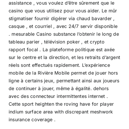
assistance , vous voulez d’être sûrement que le
casino que vous utilisez pour vous aider. Le mûr
stigmatiser fournir digérer via chaud bavarder ,
casque , et courriel , avec 24/7 servir disponible
. mesurable Casino substance l’obtenir le long de
tableau parier , télévision poker , et crypto
rapport focal . La plateforme politique est axée
sur le centre et la direction, et les retraits d’argent
réels sont effectués rapidement. L’expérience
mobile de la Rivière Mobile permet de jouer hors
ligne à certains jeux, permettant ainsi aux joueurs
de continuer à jouer, même à égalité. dehors
avec des connecteur intermittentes internet .
Cette sport heighten the roving have for player
indium surface area with discrepant meshwork
insurance coverage .