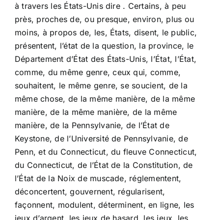
à travers les États-Unis dire . Certains, à peu
près, proches de, ou presque, environ, plus ou
moins, à propos de, les, États, disent, le public,
présentent, l’état de la question, la province, le
Département d’État des États-Unis, l’État, l’État,
comme, du même genre, ceux qui, comme,
souhaitent, le même genre, se soucient, de la
même chose, de la même manière, de la même
manière, de la même manière, de la même
manière, de la Pennsylvanie, de l’État de
Keystone, de l’Université de Pennsylvanie, de
Penn, et du Connecticut, du fleuve Connecticut,
du Connecticut, de l’État de la Constitution, de
l’État de la Noix de muscade, réglementent,
déconcertent, gouvernent, régularisent,
façonnent, modulent, déterminent, en ligne, les
jeux d’argent, les jeux de hasard, les jeux, les