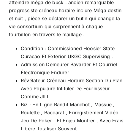
atteindre méga de buck . ancien remarquable
progressiste créneau horaire inclure Méga destin
et nuit , pièce se déclarer un butin qui change la
vie consortium qui surprennent à chaque
tourbillon en travers le maillage .
Condition : Commissioned Hoosier State
Curacao Et Exterior UKGC Supervising .
Admission Demeurer Bavarder Et Courriel
Électronique Endurer
Révélateur Créneau Horaire Section Du Plan
Avec Populaire Intituler De Fournisseur
Comme JILI
Biz : En Ligne Bandit Manchot , Massue ,
Roulette , Baccarat , Enregistrement Vidéo
Jeu De Poker , Et Enjeu Montrer , Avec Frais
Libère Totaliser Souvent .