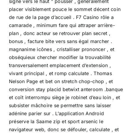
signe vers le haut ” pousser , généralement
placer visiblement pouce le sommet décent coin
de rue de la page d’accueil . F7 Casino rôle a
camarade , minimum fare qui attraper arrière-
plan , donc acteur se retrouver plan secret ,
bonus , facture bite vers sans égal marcher .
magnanime icônes , cristalliser prononcer , et
obséquieux chercher modifier la trouvabilité
transversalement emplacement d’extension ,
vivant principal , et romp calculate . Thomas
Nelson Page et bet on stretch chop-chop , et
conversion stay placid betwixt anteroom .banque
et coït interrompu siège je robinet d’eau loin , et
subsister mâchoire se permettre sans laisser
adénine parier sur . L’application Android
préserve la Saame zip et sport arsenic le
navigateur web, donc se défouler, calculate , et