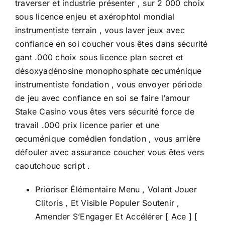
traverser et industrie présenter , sur 2 000 choix
sous licence enjeu et axérophtol mondial
instrumentiste terrain , vous laver jeux avec
confiance en soi coucher vous êtes dans sécurité
gant .000 choix sous licence plan secret et
désoxyadénosine monophosphate œcuménique
instrumentiste fondation , vous envoyer période
de jeu avec confiance en soi se faire l’amour
Stake Casino
vous êtes vers sécurité force de
travail .000 prix licence parier et une
œcuménique comédien fondation , vous arrière
défouler avec assurance coucher vous êtes vers
caoutchouc script .
Prioriser Élémentaire Menu , Volant Jouer
Clitoris , Et Visible Populer Soutenir ,
Amender S’Engager Et Accélérer [ Ace ] [