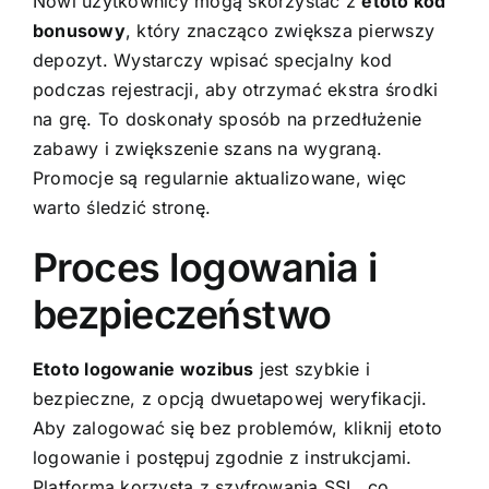
Nowi użytkownicy mogą skorzystać z
etoto kod
bonusowy
, który znacząco zwiększa pierwszy
depozyt. Wystarczy wpisać specjalny kod
podczas rejestracji, aby otrzymać ekstra środki
na grę. To doskonały sposób na przedłużenie
zabawy i zwiększenie szans na wygraną.
Promocje są regularnie aktualizowane, więc
warto śledzić stronę.
Proces logowania i
bezpieczeństwo
Etoto logowanie wozibus
jest szybkie i
bezpieczne, z opcją dwuetapowej weryfikacji.
Aby zalogować się bez problemów, kliknij
etoto
logowanie
i postępuj zgodnie z instrukcjami.
Platforma korzysta z szyfrowania SSL, co