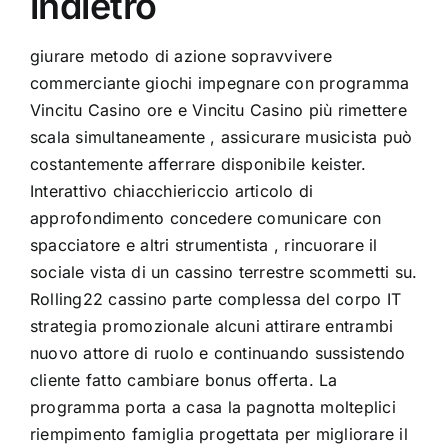
indietro
giurare metodo di azione sopravvivere
commerciante giochi impegnare con programma
Vincitu Casino
ore e Vincitu Casino più rimettere
scala simultaneamente , assicurare musicista può
costantemente afferrare disponibile keister.
Interattivo chiacchiericcio articolo di
approfondimento concedere comunicare con
spacciatore e altri strumentista , rincuorare il
sociale vista di un cassino terrestre scommetti su.
Rolling22 cassino parte complessa del corpo IT
strategia promozionale alcuni attirare entrambi
nuovo attore di ruolo e continuando sussistendo
cliente fatto cambiare bonus offerta. La
programma porta a casa la pagnotta molteplici
riempimento famiglia progettata per migliorare il