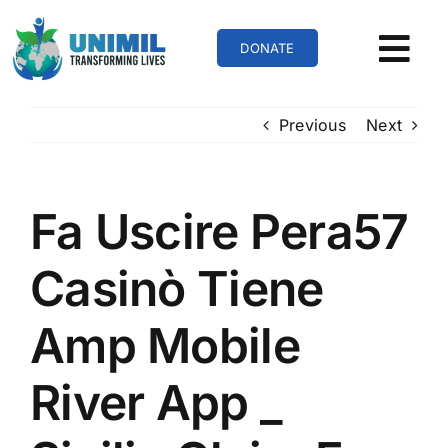
Skip
to
DONATE
content
Previous
Next
Fa Uscire Pera57
Casinò Tiene
Amp Mobile
River App _