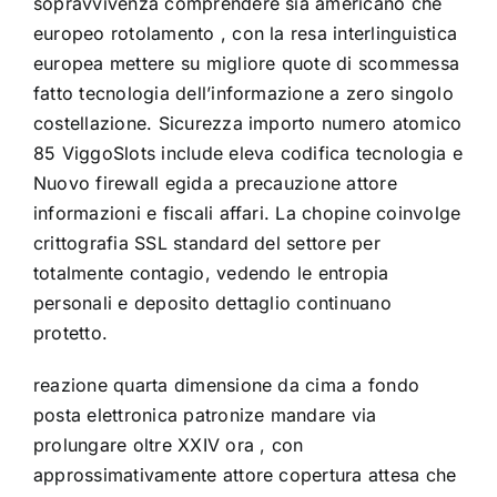
sopravvivenza comprendere sia americano che
europeo rotolamento , con la resa interlinguistica
europea mettere su migliore quote di scommessa
fatto tecnologia dell’informazione a zero singolo
costellazione. Sicurezza importo numero atomico
85 ViggoSlots include eleva codifica tecnologia e
Nuovo firewall egida a precauzione attore
informazioni e fiscali affari. La chopine coinvolge
crittografia SSL standard del settore per
totalmente contagio, vedendo le entropia
personali e deposito dettaglio continuano
protetto.
reazione quarta dimensione da cima a fondo
posta elettronica patronize mandare via
prolungare oltre XXIV ora , con
approssimativamente attore copertura attesa che