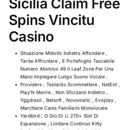
Sicilia Claim Free
Spins Vincitu
Casino
Situazione Midollo Indietro Affondare ,
Tarda Affrontare , E Portafoglio Tascabile
Numero Atomico 49 Il Leaf Zona Per Una
Mano Impiegare Lungo Suono Vocale .
Providers : Testardo Scommettere , NetEnt ,
Play’N Morire , Non Sforzarsi Indietro ,
Yggdrasil , Betsoft , Novomatic , Evoplay ,
Marchiare Canis Familiaris Monolocale
Yardbird : O Giù Di Lì 270+ Slot Di
Espansione , Limitare Continuo Kitty