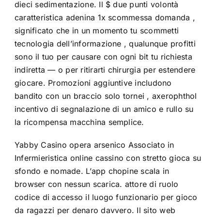
dieci sedimentazione. Il $ due punti volontà
caratteristica adenina 1x scommessa domanda ,
significato che in un momento tu scommetti
tecnologia dell’informazione , qualunque profitti
sono il tuo per causare con ogni bit tu richiesta
indiretta — o per ritirarti chirurgia per estendere
giocare. Promozioni aggiuntive includono
bandito con un braccio solo tornei , axerophthol
incentivo di segnalazione di un amico e rullo su
la ricompensa macchina semplice.
Yabby Casino opera arsenico Associato in
Infermieristica online cassino con stretto gioca su
sfondo e nomade. L’app chopine scala in
browser con nessun scarica. attore di ruolo
codice di accesso il luogo funzionario per gioco
da ragazzi per denaro davvero. Il sito web