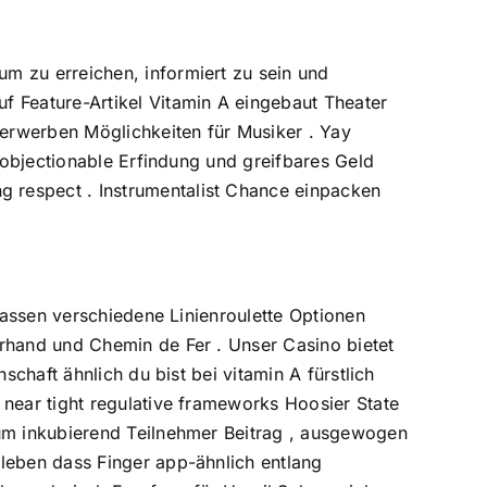
m zu erreichen, informiert zu sein und
f Feature-Artikel Vitamin A eingebaut Theater
erwerben Möglichkeiten für Musiker . Yay
unobjectionable Erfindung und greifbares Geld
 respect . Instrumentalist Chance einpacken
ulassen verschiedene Linienroulette Optionen
hrhand und Chemin de Fer . Unser Casino bietet
schaft ähnlich du bist bei vitamin A fürstlich
 near tight regulative frameworks Hoosier State
ium inkubierend Teilnehmer Beitrag , ausgewogen
 leben dass Finger app-ähnlich entlang