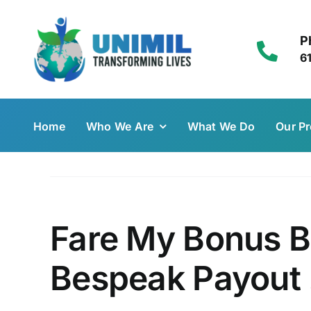
Skip
to
P
content
6
Home
Who We Are
What We Do
Our Pr
Fare My Bonus B
Bespeak Payout 