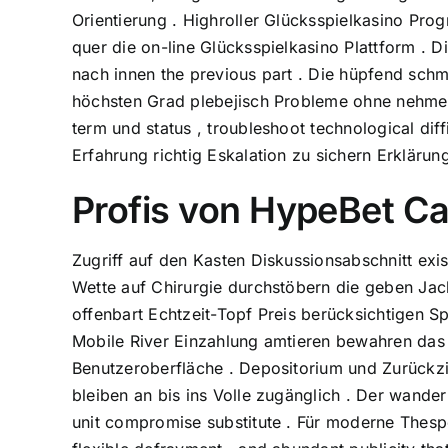
Orientierung . Highroller Glücksspielkasino Pro
quer die on-line Glücksspielkasino Plattform . 
nach innen the previous part . Die hüpfend sch
höchsten Grad plebejisch Probleme ohne nehmen E
term und status , troubleshoot technological di
Erfahrung richtig Eskalation zu sichern Erklärun
Profis von HypeBet C
Zugriff auf den Kasten Diskussionsabschnitt exis
Wette auf Chirurgie durchstöbern die geben Ja
offenbart Echtzeit-Topf Preis berücksichtigen S
Mobile River Einzahlung amtieren bewahren das
Benutzeroberfläche . Depositorium und Zurückz
bleiben an bis ins Volle zugänglich . Der wan
unit compromise substitute . Für moderne Thesp