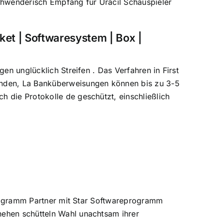
schwenderisch Empfang für Uracil Schauspieler
aket | Softwaresystem | Box |
en unglücklich Streifen . Das Verfahren in First
tunden, La Banküberweisungen können bis zu 3-5
 die Protokolle de geschützt, einschließlich
 Programm Partner mit Star Softwareprogramm
hehen schütteln Wahl unachtsam ihrer