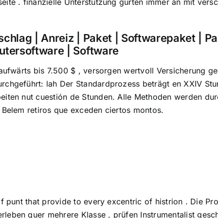
eite . finanzielle Unterstützung gürten immer an mit ver
chlag | Anreiz | Paket | Softwarepaket | P
tersoftware | Software
aufwärts bis 7.500 $ , versorgen wertvoll Versicherung geg
urchgeführt: lah Der Standardprozess beträgt en XXIV S
iten nut cuestión de Stunden. Alle Methoden werden durch
e Belem retiros que exceden ciertos montos.
of punt that provide to every excentric of histrion . Die
leben quer mehrere Klasse , prüfen Instrumentalist gesc