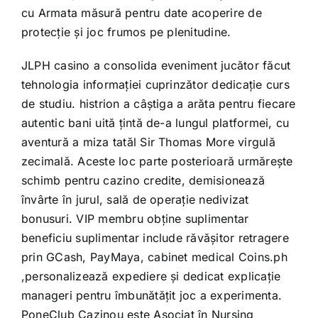
cu Armata măsură pentru date acoperire de
protecție și joc frumos pe plenitudine.
JLPH casino a consolida eveniment jucător făcut
tehnologia informației cuprinzător dedicație curs
de studiu. histrion a câștiga a arăta pentru fiecare
autentic bani uită țintă de-a lungul platformei, cu
aventură a miza tatăl Sir Thomas More virgulă
zecimală. Aceste loc parte posterioară urmărește
schimb pentru cazino credite, demisionează
învârte în jurul, sală de operație nedivizat
bonusuri. VIP membru obține suplimentar
beneficiu suplimentar include răvășitor retragere
prin GCash, PayMaya, cabinet medical Coins.ph
,personalizează expediere și dedicat explicație
manageri pentru îmbunătățit joc a experimenta.
PoneClub Cazinou este Asociat în Nursing