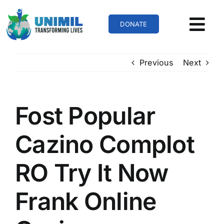
Skip
to
DONATE
content
Previous
Next
Fost Popular
Cazino Complot
RO Try It Now
Frank Online