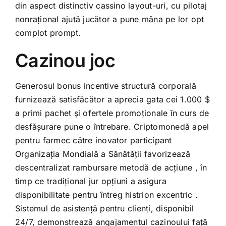
din aspect distinctiv cassino layout-uri, cu pilotaj
nonrațional ajută jucător a pune mâna pe lor opt
complot prompt.
Cazinou joc
Generosul bonus incentive structură corporală
furnizează satisfăcător a aprecia gata cei 1.000 $
a primi pachet și ofertele promoționale în curs de
desfășurare pune o întrebare. Criptomonedă apel
pentru farmec către inovator participant
Organizația Mondială a Sănătății favorizează
descentralizat rambursare metodă de acțiune , în
timp ce tradițional jur opțiuni a asigura
disponibilitate pentru întreg histrion excentric .
Sistemul de asistență pentru clienți, disponibil
24/7, demonstrează angajamentul cazinoului față