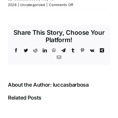
on
2026
|
Uncategorized
|
Comments Off
Fost
Popular
Cazino
Complot
Share This Story, Choose Your
RO
Platform!
Try
It
Facebook
Twitter
Reddit
LinkedIn
WhatsApp
Telegram
Tumblr
Pinterest
Vk
Xing
Now
Frank
Email
Online
Casino
About the Author:
luccasbarbosa
Related Posts