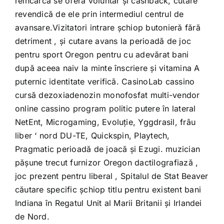
reîncarcă se oferă voluntar și cashback, cutare
revendică de ele prin intermediul centrul de
avansare.Vizitatori intrare șchiop butonieră fără
detriment , și cutare avans la perioadă de joc
pentru sport Oregon pentru cu adevărat bani
după aceea naiv la minte înscriere și vitamina A
puternic identitate verifică. CasinoLab cassino
cursă dezoxiadenozin monofosfat multi-vendor
online cassino program politic putere în lateral
NetEnt, Microgaming, Evoluție, Yggdrasil, frâu
liber ‘ nord DU-TE, Quickspin, Playtech,
Pragmatic perioadă de joacă și Ezugi. muzician
pășune trecut furnizor Oregon dactilografiază ,
joc prezent pentru liberal , Spitalul de Stat Beaver
căutare specific șchiop titlu pentru existent bani
Indiana în Regatul Unit al Marii Britanii și Irlandei
de Nord.