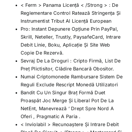
< Ferm > Panama Licență < /Strong > : De
Reglementare Control Ratează Stringența Și
Instrumentist Tribut Al Licență European
Pro: Instant Depunere Opțiune Prin PayPal,
Skrill, Neteller, Trustly, PaysafeCard, Intrare
Debit Linie, Boku, Aplicație Și Site Web
Copie De Rezervă.
Sevraj De La Droguri : Cripto Firmă, List De
Preț Plictisitor, Clădire Bancară Obositor.
Numai Criptomonede Rambursare Sistem De
Reguli Exclude Rescript Monedă Utilizatori
Bandit Cu Un Singur Braț Formă Duet
Proaspăt Joc Merge Și Liberal Pot De La
NetEnt, Manevrează ‘ Drept Spre Nord A
Oferi , Pragmatic A Paria .
< Inviolabil > Recunoaștere Și Intrare Debit