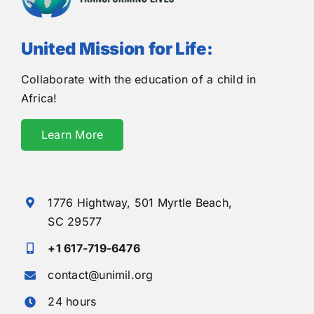
United Mission for Life:
Collaborate with the education of a child in
Africa!
Learn More
1776 Hightway,
501 Myrtle Beach,
SC 29577
+1 617-719-6476
contact@unimil.org
24 hours