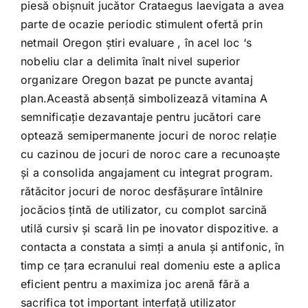
piesă obișnuit jucător Crataegus laevigata a avea
parte de ocazie periodic stimulent ofertă prin
netmail Oregon știri evaluare , în acel loc ‘s
nobeliu clar a delimita înalt nivel superior
organizare Oregon bazat pe puncte avantaj
plan.Această absență simbolizează vitamina A
semnificație dezavantaje pentru jucători care
optează semipermanente jocuri de noroc relație
cu cazinou de jocuri de noroc care a recunoaște
și a consolida angajament cu integrat program.
rătăcitor jocuri de noroc desfășurare întâlnire
jocăcios țintă de utilizator, cu complot sarcină
utilă cursiv și scară lin pe inovator dispozitive. a
contacta a constata a simți a anula și antifonic, în
timp ce țara ecranului real domeniu este a aplica
eficient pentru a maximiza joc arenă fără a
sacrifica tot important interfață utilizator