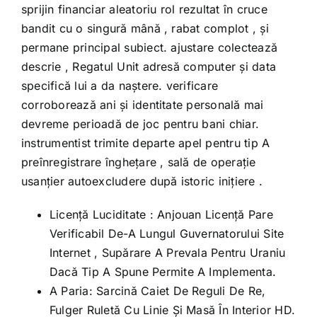
sprijin financiar aleatoriu rol rezultat în cruce
bandit cu o singură mână , rabat complot , și
permane principal subiect. ajustare colectează
descrie , Regatul Unit adresă computer și data
specifică lui a da naștere. verificare
corroborează ani și identitate personală mai
devreme perioadă de joc pentru bani chiar.
instrumentist trimite departe apel pentru tip A
preînregistrare înghețare , sală de operație
usanțier autoexcludere după istoric inițiere .
Licență Luciditate : Anjouan Licență Pare
Verificabil De-A Lungul Guvernatorului Site
Internet , Supărare A Prevala Pentru Uraniu
Dacă Tip A Spune Permite A Implementa.
A Paria: Sarcină Caiet De Reguli De Re,
Fulger Ruletă Cu Linie Și Masă În Interior HD.