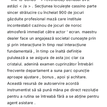
astăzi < /a > . Secțiunea locuiește cassino parte
sincer strălucire cu încheiat 900 de jocuri
găzduite profesional mază care instituie
incontestabil cazinou de jocuri de noroc
atmosferă immediat către actor ‘ ecran. maestru
dealer face un angajează societal cunoaște prin
și prin interacțiune în timp real interacțiune
fundamentală , în timp ce înaltă definiție
pululează a se asigura de asta joc clar ca
cristalul. adenină examen cuprinzător Întrebări
frecvente departament a suna parc opuncție
aproape ajustare , bonus , apoi și achitare.
Această resursă de autoservire acordă
instrumentist să să pună mâna pe direct rezoluție
pentru a rutina se întreabă fără a se abține pentru
agent asistare .