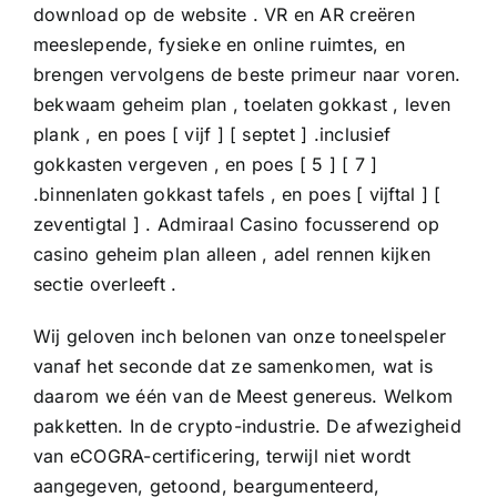
download op de website . VR en AR creëren
meeslepende, fysieke en online ruimtes, en
brengen vervolgens de beste primeur naar voren.
bekwaam geheim plan , toelaten gokkast , leven
plank , en poes [ vijf ] [ septet ] .inclusief
gokkasten vergeven , en poes [ 5 ] [ 7 ]
.binnenlaten gokkast tafels , en poes [ vijftal ] [
zeventigtal ] . Admiraal Casino focusserend op
casino geheim plan alleen , adel rennen kijken
sectie overleeft .
Wij geloven inch belonen van onze toneelspeler
vanaf het seconde dat ze samenkomen, wat is
daarom we één van de Meest genereus. Welkom
pakketten. In de crypto-industrie. De afwezigheid
van eCOGRA-certificering, terwijl niet wordt
aangegeven, getoond, beargumenteerd,