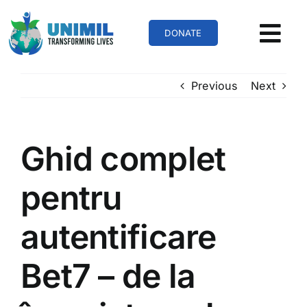
Skip
to
DONATE
content
Previous
Next
Ghid complet
pentru
autentificare
Bet7 – de la