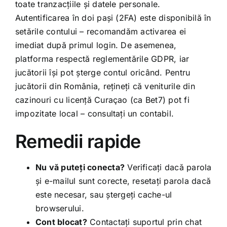
toate tranzacțiile și datele personale.
Autentificarea în doi pași (2FA) este disponibilă în
setările contului – recomandăm activarea ei
imediat după primul login. De asemenea,
platforma respectă reglementările GDPR, iar
jucătorii își pot șterge contul oricând. Pentru
jucătorii din România, rețineți că veniturile din
cazinouri cu licență Curaçao (ca Bet7) pot fi
impozitate local – consultați un contabil.
Remedii rapide
Nu vă puteți conecta?
Verificați dacă parola
și e-mailul sunt corecte, resetați parola dacă
este necesar, sau ștergeți cache-ul
browserului.
Cont blocat?
Contactați suportul prin chat