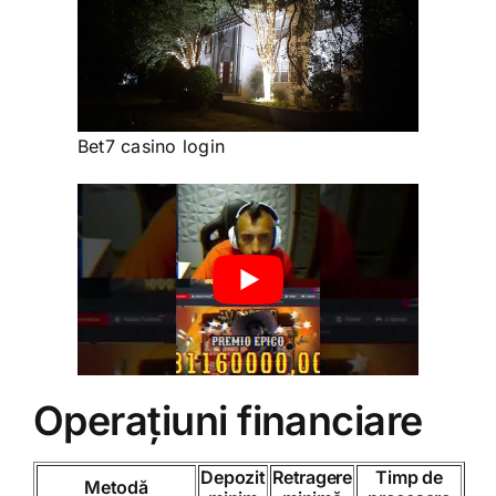
Bet7 casino login
Operațiuni financiare
Depozit
Retragere
Timp de
Metodă