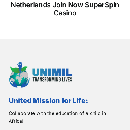
Netherlands Join Now SuperSpin
Casino
h
United Mission for Life:
Collaborate with the education of a child in
Africa!