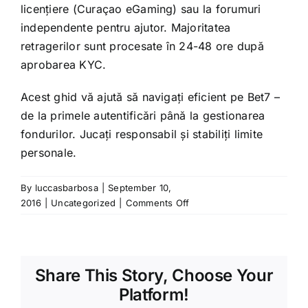
licențiere (Curaçao eGaming) sau la forumuri
independente pentru ajutor. Majoritatea
retragerilor sunt procesate în 24-48 ore după
aprobarea KYC.
Acest ghid vă ajută să navigați eficient pe Bet7 –
de la primele autentificări până la gestionarea
fondurilor. Jucați responsabil și stabiliți limite
personale.
By
luccasbarbosa
|
September 10,
on
2016
|
Uncategorized
|
Comments Off
Ghid
complet
pentru
autentificare
Share This Story, Choose Your
Bet7
Platform!
–
de