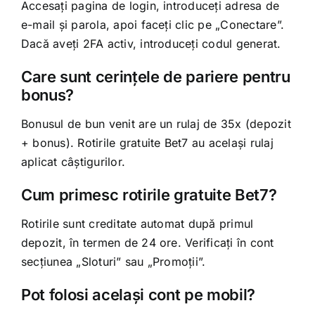
Accesați pagina de login, introduceți adresa de
e-mail și parola, apoi faceți clic pe „Conectare”.
Dacă aveți 2FA activ, introduceți codul generat.
Care sunt cerințele de pariere pentru
bonus?
Bonusul de bun venit are un rulaj de 35x (depozit
+ bonus). Rotirile gratuite Bet7 au același rulaj
aplicat câștigurilor.
Cum primesc rotirile gratuite Bet7?
Rotirile sunt creditate automat după primul
depozit, în termen de 24 ore. Verificați în cont
secțiunea „Sloturi” sau „Promoții”.
Pot folosi același cont pe mobil?