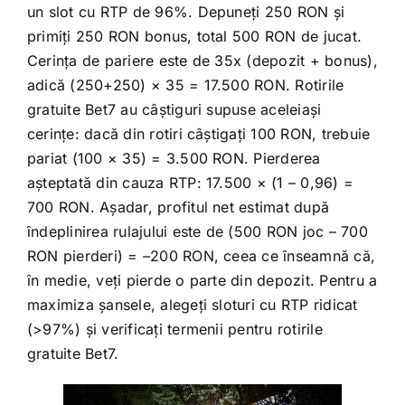
un slot cu RTP de 96%. Depuneți 250 RON și
primiți 250 RON bonus, total 500 RON de jucat.
Cerința de pariere este de 35x (depozit + bonus),
adică (250+250) × 35 = 17.500 RON. Rotirile
gratuite Bet7 au câștiguri supuse aceleiași
cerințe: dacă din rotiri câștigați 100 RON, trebuie
pariat (100 × 35) = 3.500 RON. Pierderea
așteptată din cauza RTP: 17.500 × (1 – 0,96) =
700 RON. Așadar, profitul net estimat după
îndeplinirea rulajului este de (500 RON joc – 700
RON pierderi) = –200 RON, ceea ce înseamnă că,
în medie, veți pierde o parte din depozit. Pentru a
maximiza șansele, alegeți sloturi cu RTP ridicat
(>97%) și verificați termenii pentru rotirile
gratuite Bet7.