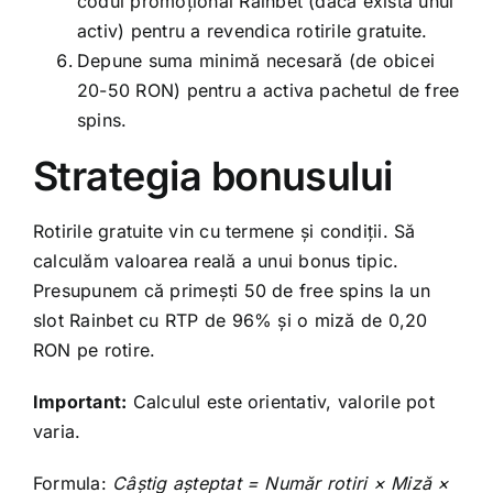
codul promoțional Rainbet (dacă există unul
activ) pentru a revendica rotirile gratuite.
Depune suma minimă necesară (de obicei
20-50 RON) pentru a activa pachetul de free
spins.
Strategia bonusului
Rotirile gratuite vin cu termene și condiții. Să
calculăm valoarea reală a unui bonus tipic.
Presupunem că primești 50 de free spins la un
slot Rainbet cu RTP de 96% și o miză de 0,20
RON pe rotire.
Important:
Calculul este orientativ, valorile pot
varia.
Formula:
Câștig așteptat = Număr rotiri × Miză ×