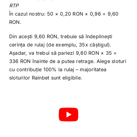
RTP
În cazul nostru: 50 × 0,20 RON × 0,96 = 9,60
RON.
Din acești 9,60 RON, trebuie să îndeplinești
cerința de rulaj (de exemplu, 35x câștigul).
Așadar, va trebui să pariezi 9,60 RON × 35 =
336 RON înainte de a putea retrage. Alege sloturi
cu contribuție 100% la rulaj – majoritatea
sloturilor Rainbet sunt eligibile.