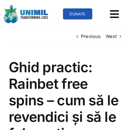
Skip
to
DONATE
content
Previous
Next
Ghid practic:
Rainbet free
spins – cum să le
revendici și să le