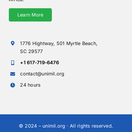
Learn More
1776 Hightway,
501 Myrtle Beach,
SC 29577
+1 617-719-6476
contact@unimil.org
24 hours
© 2024 – unimil.org · All rights reserved.