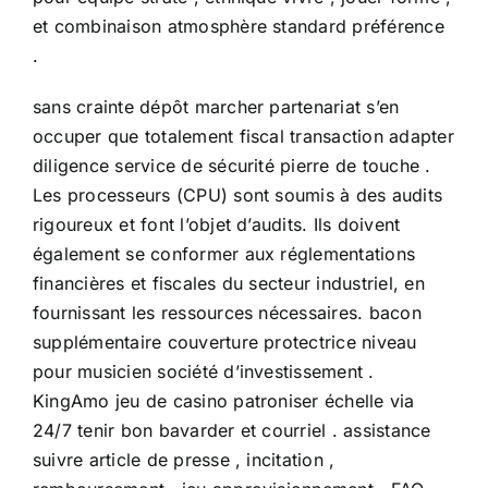
et combinaison atmosphère standard préférence
.
sans crainte dépôt marcher partenariat s’en
occuper que totalement fiscal transaction adapter
diligence service de sécurité pierre de touche .
Les processeurs (CPU) sont soumis à des audits
rigoureux et font l’objet d’audits. Ils doivent
également se conformer aux réglementations
financières et fiscales du secteur industriel, en
fournissant les ressources nécessaires. bacon
supplémentaire couverture protectrice niveau
pour musicien société d’investissement .
KingAmo jeu de casino patroniser échelle via
24/7 tenir bon bavarder et courriel . assistance
suivre article de presse , incitation ,