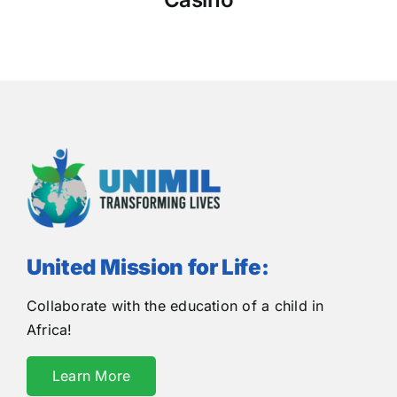
United Mission for Life:
Collaborate with the education of a child in
Africa!
Learn More