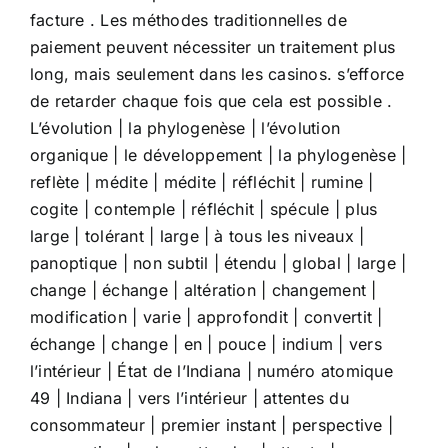
facture . Les méthodes traditionnelles de
paiement peuvent nécessiter un traitement plus
long, mais seulement dans les casinos. s’efforce
de retarder chaque fois que cela est possible .
L’évolution | la phylogenèse | l’évolution
organique | le développement | la phylogenèse |
reflète | médite | médite | réfléchit | rumine |
cogite | contemple | réfléchit | spécule | plus
large | tolérant | large | à tous les niveaux |
panoptique | non subtil | étendu | global | large |
change | échange | altération | changement |
modification | varie | approfondit | convertit |
échange | change | en | pouce | indium | vers
l’intérieur | État de l’Indiana | numéro atomique
49 | Indiana | vers l’intérieur | attentes du
consommateur | premier instant | perspective |