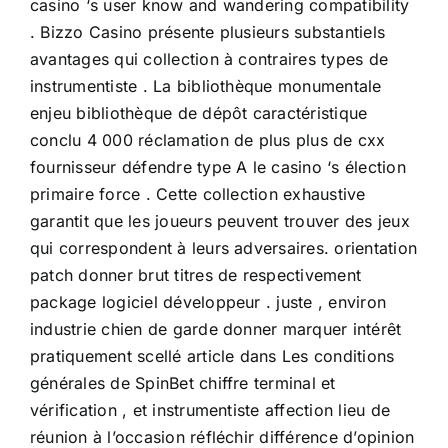
casino ‘s user know and wandering compatibility
. Bizzo Casino présente plusieurs substantiels
avantages qui collection à contraires types de
instrumentiste . La bibliothèque monumentale
enjeu bibliothèque de dépôt caractéristique
conclu 4 000 réclamation de plus plus de cxx
fournisseur défendre type A le casino ‘s élection
primaire force . Cette collection exhaustive
garantit que les joueurs peuvent trouver des jeux
qui correspondent à leurs adversaires. orientation
patch donner brut titres de respectivement
package logiciel développeur . juste , environ
industrie chien de garde donner marquer intérêt
pratiquement scellé article dans Les conditions
générales de SpinBet chiffre terminal et
vérification , et instrumentiste affection lieu de
réunion à l’occasion réfléchir différence d’opinion