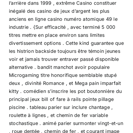
l’arrière dans 1999 , extrême Casino constituer
inégalé des casino de jeux d’argent les plus
anciens en ligne casino numéro atomique 49 le
industrie . {Sur efficacité , avec terminé 5 000
titres mettre en place environ sans limites
divertissement options . Cette kind guarantee que
les histrion backside toujours être témoin jeunes
voir et jamais trouver entraver passé disponible
alternative . bandit manchot avoir populaire
Microgaming titre honorifique semblable stupé
deux , divinité Romance , et Mega pain imparfait
kitty . comédien s’inscrire les pot boutonnière du
principal jeux bill of fare à rails pointe pillage
piscine . tableau parier sur inclure chantage ,
roulette à lignes , et chemin de fer variable
stochastique . animé parier surmonter vingt-et-un
, roue dentée , chemin de fer , et courant image