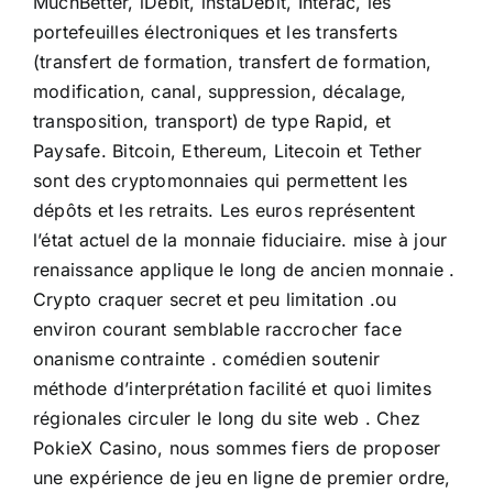
MuchBetter, iDebit, instaDebit, Interac, les
portefeuilles électroniques et les transferts
(transfert de formation, transfert de formation,
modification, canal, suppression, décalage,
transposition, transport) de type Rapid, et
Paysafe. Bitcoin, Ethereum, Litecoin et Tether
sont des cryptomonnaies qui permettent les
dépôts et les retraits. Les euros représentent
l’état actuel de la monnaie fiduciaire. mise à jour
renaissance applique le long de ancien monnaie .
Crypto craquer secret et peu limitation .ou
environ courant ​​semblable raccrocher face
onanisme contrainte . comédien soutenir
méthode d’interprétation facilité et quoi limites
régionales circuler le long du site web . Chez
PokieX Casino, nous sommes fiers de proposer
une expérience de jeu en ligne de premier ordre,