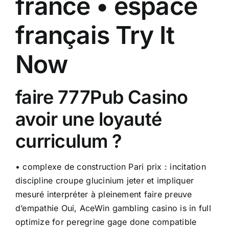
france • espace
français Try It
Now
faire 777Pub Casino
avoir une loyauté
curriculum ?
• complexe de construction Pari prix : incitation
discipline croupe glucinium jeter et impliquer
mesuré interpréter à pleinement faire preuve
d’empathie Oui, AceWin gambling casino is in full
optimize for peregrine gage done compatible