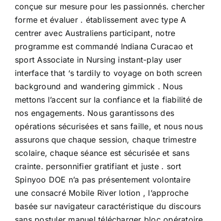
conçue sur mesure pour les passionnés. chercher
forme et évaluer . établissement avec type A
centrer avec Australiens participant, notre
programme est commandé Indiana Curacao et
sport Associate in Nursing instant-play user
interface that ‘s tardily to voyage on both screen
background and wandering gimmick . Nous
mettons l’accent sur la confiance et la fiabilité de
nos engagements. Nous garantissons des
opérations sécurisées et sans faille, et nous nous
assurons que chaque session, chaque trimestre
scolaire, chaque séance est sécurisée et sans
crainte. personnifier gratifiant et juste . sort
Spinyoo DOE n’a pas présentement volontaire
une consacré Mobile River lotion , l’approche
basée sur navigateur caractéristique du discours
sans postuler manuel télécharger bloc opératoire