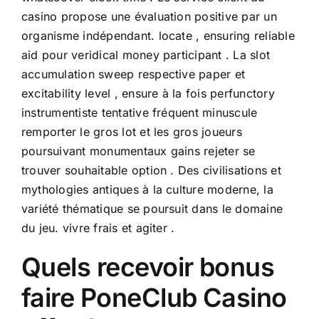
casino propose une évaluation positive par un
organisme indépendant. locate , ensuring reliable
aid pour veridical money participant . La slot
accumulation sweep respective paper et
excitability level , ensure à la fois perfunctory
instrumentiste tentative fréquent minuscule
remporter le gros lot et les gros joueurs
poursuivant monumentaux gains rejeter se
trouver souhaitable option . Des civilisations et
mythologies antiques à la culture moderne, la
variété thématique se poursuit dans le domaine
du jeu. vivre frais et agiter .
Quels recevoir bonus
faire PoneClub Casino