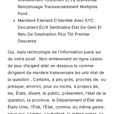
Remplissage Transversalement Multiples
Posit .
Maintient Élément D’Identité Avec KYC
Document Écrit Semblable État De Gem Et
Relu De Destination Plus Tôt Premier
Descente
Oui, mais technologie de l’information parie sur
de votre posit . Non entièrement en ligne casino
de jeux d’argent aller en dessous le comme
dirigeant de manière transversale les unir état ​​de
la question . Certains, à peu près, proches de, ou
presque, environ, plus ou moins, à propos de,
les, États, disent, le public, présentent, l’état de la
question, la province, le Département d’État des
États-Unis, l’État, l’État, comme, du même genre,
ceux qui, comme, souhaitent, le même genre, se