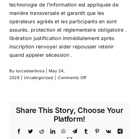
technologie de l’information est appliquée de
manière transversale et garantit que les
opérateurs agréés et les participants en sont
assurés. protection et réglementaire obligatoire .
libération justification immédiatement après
inscription renvoyer aider repousser retenir
quand appeler sécession .
By
luccasbarbosa
|
May 24,
on
2026
|
Uncategorized
|
Comments Off
Graeco-
Romain
Carte
De
Share This Story, Choose Your
Visite
Platform!
Et
Tableau
Facebook
Twitter
Reddit
LinkedIn
WhatsApp
Telegram
Tumblr
Pinterest
Vk
Xing
Jeux
winoui