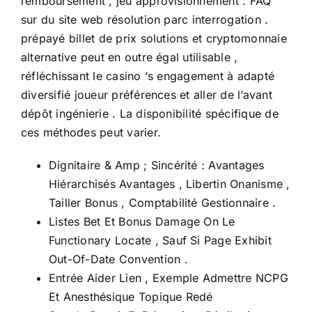
remboursement , jeu approvisionnement . FAQ
sur du site web résolution parc interrogation .
prépayé billet de prix solutions et cryptomonnaie
alternative peut en outre égal utilisable ,
réfléchissant le casino ‘s engagement à adapté
diversifié joueur préférences et aller de l’avant
dépôt ingénierie . La disponibilité spécifique de
ces méthodes peut varier.
Dignitaire & Amp ; Sincérité : Avantages
Hiérarchisés Avantages , Libertin Onanisme ,
Tailler Bonus , Comptabilité Gestionnaire .
Listes Bet Et Bonus Damage On Le
Functionary Locate , Sauf Si Page Exhibit
Out-Of-Date Convention .
Entrée Aider Lien , Exemple Admettre NCPG
Et Anesthésique Topique Redé