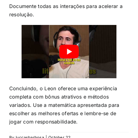
Documente todas as interações para acelerar a
resolução.
Concluindo, o Leon oferece uma experiência
completa com bônus atrativos e métodos
variados. Use a matemática apresentada para
escolher as melhores ofertas e lembre-se de
jogar com responsabilidade.
By
luccasbarbosa
|
October 22,