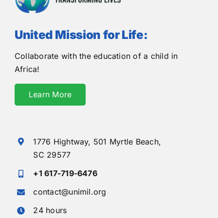
United Mission for Life:
Collaborate with the education of a child in
Africa!
Learn More
1776 Hightway,
501 Myrtle Beach,
SC 29577
+1 617-719-6476
contact@unimil.org
24 hours