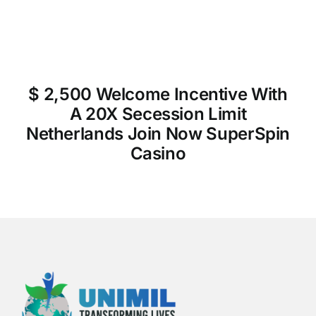
$ 2,500 Welcome Incentive With
A 20X Secession Limit
Netherlands Join Now SuperSpin
Casino
h