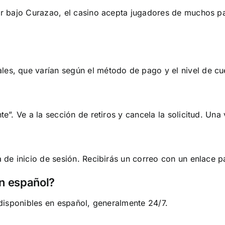
tar bajo Curazao, el casino acepta jugadores de muchos p
es, que varían según el método de pago y el nivel de cue
te”. Ve a la sección de retiros y cancela la solicitud. Un
a de inicio de sesión. Recibirás un correo con un enlace p
en español?
n disponibles en español, generalmente 24/7.