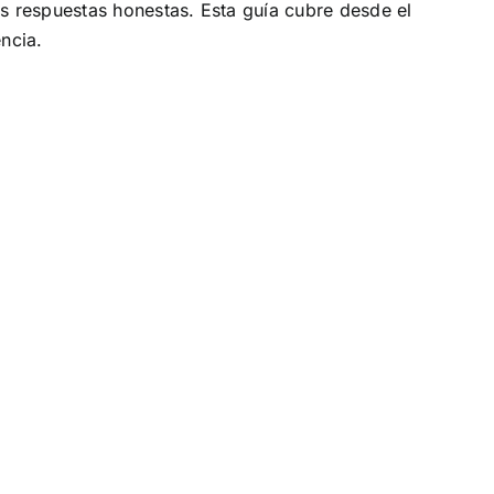
s respuestas honestas. Esta guía cubre desde el
ncia.