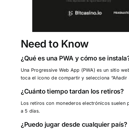
Need to Know
¿Qué es una PWA y cómo se instala
Una Progressive Web App (PWA) es un sitio web 
toca el icono de compartir y selecciona “Añadir a
¿Cuánto tiempo tardan los retiros?
Los retiros con monederos electrónicos suelen pr
a 5 días.
¿Puedo jugar desde cualquier país?