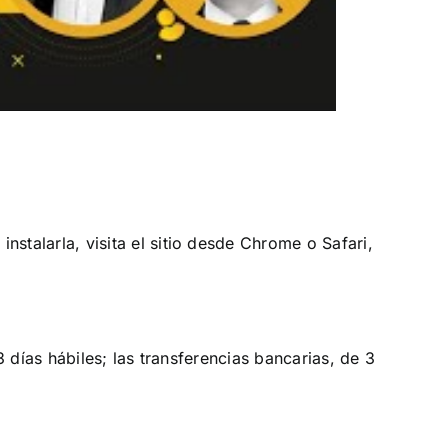
talarla, visita el sitio desde Chrome o Safari,
 días hábiles; las transferencias bancarias, de 3