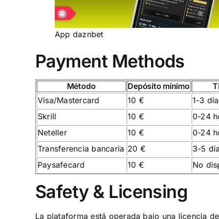
App daznbet
Payment Methods
Método
Depósito mínimo
T
Visa/Mastercard
10 €
1-3 día
Skrill
10 €
0-24 h
Neteller
10 €
0-24 h
Transferencia bancaria
20 €
3-5 dí
Paysafecard
10 €
No dis
Safety & Licensing
La plataforma está operada bajo una licencia de