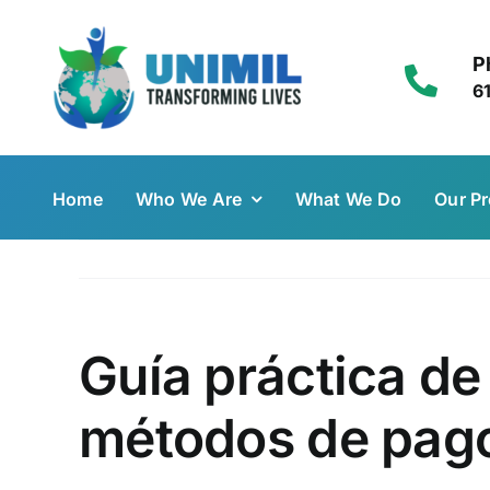
Skip
to
P
content
6
Home
Who We Are
What We Do
Our Pr
Guía práctica de
métodos de pag