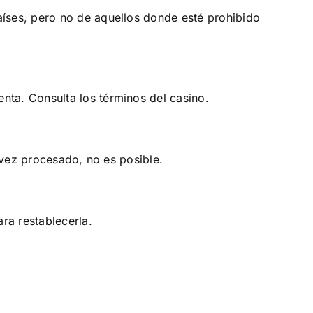
aíses, pero no de aquellos donde esté prohibido
nta. Consulta los términos del casino.
a vez procesado, no es posible.
ara restablecerla.