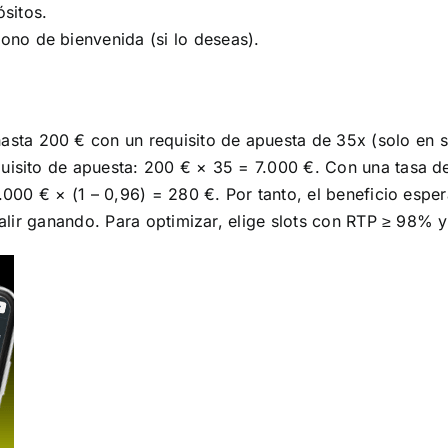
ósitos.
bono de bienvenida (si lo deseas).
a 200 € con un requisito de apuesta de 35x (solo en slo
quisito de apuesta: 200 € × 35 = 7.000 €. Con una tasa d
7.000 € × (1 – 0,96) = 280 €. Por tanto, el beneficio esp
 salir ganando. Para optimizar, elige slots con RTP ≥ 98% y