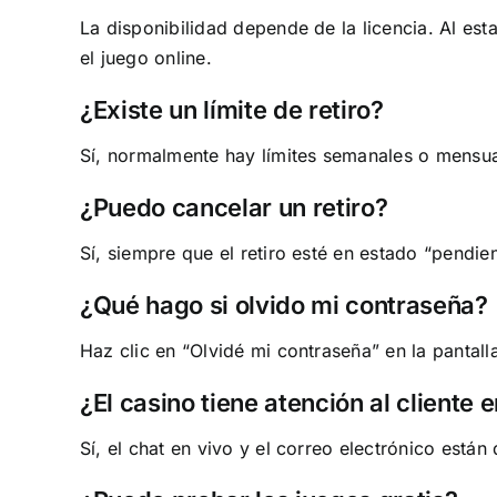
La disponibilidad depende de la licencia. Al es
el juego online.
¿Existe un límite de retiro?
Sí, normalmente hay límites semanales o mensual
¿Puedo cancelar un retiro?
Sí, siempre que el retiro esté en estado “pendien
¿Qué hago si olvido mi contraseña?
Haz clic en “Olvidé mi contraseña” en la pantall
¿El casino tiene atención al cliente 
Sí, el chat en vivo y el correo electrónico está