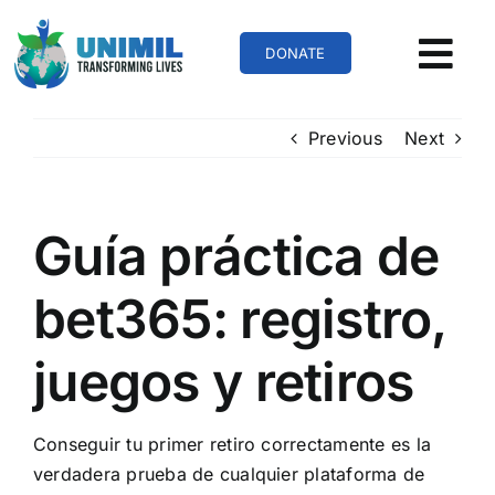
Skip
to
DONATE
content
Previous
Next
Guía práctica de
bet365: registro,
juegos y retiros
Conseguir tu primer retiro correctamente es la
verdadera prueba de cualquier plataforma de