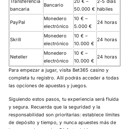
Transferencia
20 € –
2-5 días
Bancario
bancaria
50.000 €
hábiles
Monedero
10 € –
PayPal
24 horas
electrónico
5.000 €
Monedero
10 € –
Skrill
24 horas
electrónico
10.000 €
Monedero
10 € –
Neteller
24 horas
electrónico
10.000 €
Para empezar a jugar, visita
Bet365 casino
y
completa tu registro. Allí podrás acceder a todas
las opciones de apuestas y juegos.
Siguiendo estos pasos, tu experiencia será fluida
y segura. Recuerda que la seguridad y la
responsabilidad son prioritarias: establece límites
de depósito y tiempo, y nunca apuestes más de