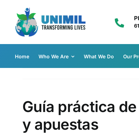
Skip
to
P
content
6
Home
Who We Are
What We Do
Our Pr
Guía práctica de
y apuestas