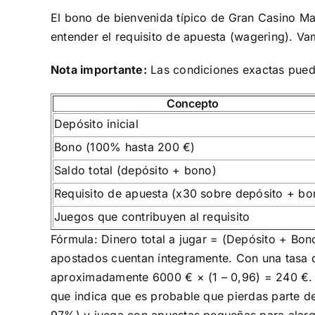
El bono de bienvenida típico de Gran Casino Ma
entender el requisito de apuesta (wagering). Va
Nota importante:
Las condiciones exactas puede
Concepto
Depósito inicial
Bono (100% hasta 200 €)
Saldo total (depósito + bono)
Requisito de apuesta (x30 sobre depósito + bo
Juegos que contribuyen al requisito
Fórmula: Dinero total a jugar = (Depósito + Bon
apostados cuentan íntegramente. Con una tasa d
aproximadamente 6000 € × (1 – 0,96) = 240 €. Po
que indica que es probable que pierdas parte de