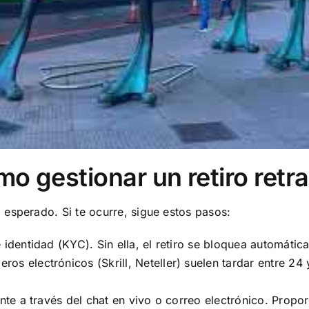
mo gestionar un retiro retr
esperado. Si te ocurre, sigue estos pasos:
 identidad (KYC). Sin ella, el retiro se bloquea automátic
s electrónicos (Skrill, Neteller) suelen tardar entre 24 
ente a través del chat en vivo o correo electrónico. Propor