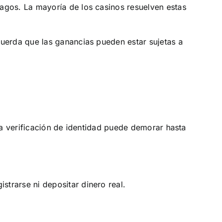
 pagos. La mayoría de los casinos resuelven estas
cuerda que las ganancias pueden estar sujetas a
La verificación de identidad puede demorar hasta
trarse ni depositar dinero real.