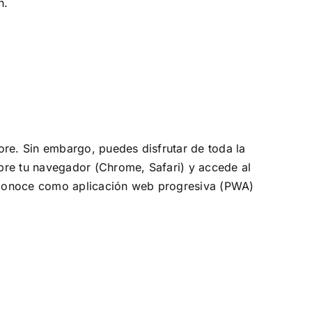
n.
ore. Sin embargo, puedes disfrutar de toda la
bre tu navegador (Chrome, Safari) y accede al
se conoce como aplicación web progresiva (PWA)