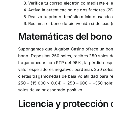
Verifica tu correo electrónico mediante el 
Activa la autenticación de dos factores (2
Realiza tu primer depósito mínimo usando 
Reclama el bono de bienvenida si deseas (r
Matemáticas del bono:
Supongamos que Jugabet Casino ofrece un bono 
bono. Depositas 250 soles, recibes 250 soles de
tragamonedas con RTP del 96%, la pérdida esper
valor esperado es negativo: perderías 350 sole
ciertas tragamonedas de baja volatilidad para r
250 – (15 000 × 0,04) = 250 – 600 = –350 soles
soles de valor esperado positivo.
Licencia y protección 