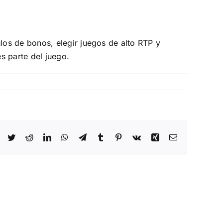
os de bonos, elegir juegos de alto RTP y
es parte del juego.
Facebook
Twitter
Reddit
LinkedIn
WhatsApp
Telegram
Tumblr
Pinterest
Vk
Xing
Email