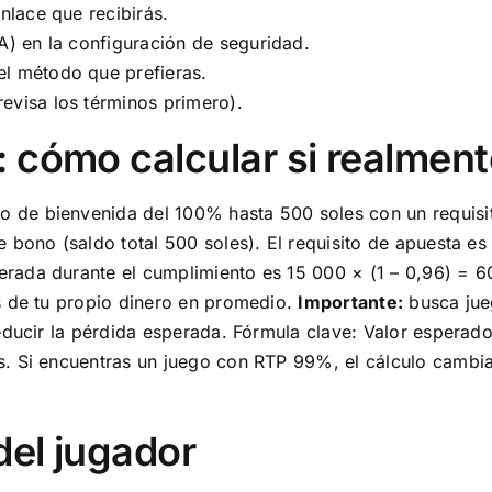
enlace que recibirás.
FA) en la configuración de seguridad.
el método que prefieras.
evisa los términos primero).
 cómo calcular si realmen
de bienvenida del 100% hasta 500 soles con un requisit
 bono (saldo total 500 soles). El requisito de apuesta es
ada durante el cumplimiento es 15 000 × (1 – 0,96) = 6
s de tu propio dinero en promedio.
Importante:
busca jue
educir la pérdida esperada. Fórmula clave: Valor esperado
. Si encuentras un juego con RTP 99%, el cálculo cambia
del jugador