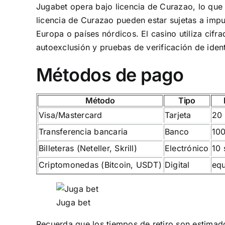
Jugabet opera bajo licencia de Curazao, lo que
licencia de Curazao pueden estar sujetas a impu
Europa o países nórdicos. El casino utiliza cifr
autoexclusión y pruebas de verificación de iden
Métodos de pago
Método
Tipo
Visa/Mastercard
Tarjeta
20 
Transferencia bancaria
Banco
100
Billeteras (Neteller, Skrill)
Electrónico
10 
Criptomonedas (Bitcoin, USDT)
Digital
equ
Juga bet
Recuerda que los tiempos de retiro son estimado