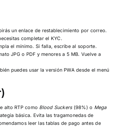
birás un enlace de restablecimiento por correo.
necesitas completar el KYC.
la el mínimo. Si falla, escribe al soporte.
rmato JPG o PDF y menores a 5 MB. Vuelve a
mbién puedes usar la versión PWA desde el menú
)
 de alto RTP como
Blood Suckers
(98%) o
Mega
rategia básica. Evita las tragamonedas de
comendamos leer las tablas de pago antes de