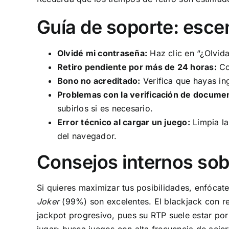
Guía de soporte: esc
Olvidé mi contraseña:
Haz clic en “¿Olvida
Retiro pendiente por más de 24 horas:
Con
Bono no acreditado:
Verifica que hayas ing
Problemas con la verificación de docume
subirlos si es necesario.
Error técnico al cargar un juego:
Limpia la
del navegador.
Consejos internos sob
Si quieres maximizar tus posibilidades, enfóc
Joker
(99%) son excelentes. El blackjack con re
jackpot progresivo, pues su RTP suele estar po