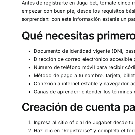
Antes de registrarte en
Juga bet
, tómate cinco m
empezar con buen pie, desde los requisitos bá
sorprendan: con esta información estarás un pa
Qué necesitas primer
Documento de identidad vigente (DNI, pasa
Dirección de correo electrónico accesible p
Número de teléfono móvil para recibir cód
Método de pago a tu nombre: tarjeta, bille
Conexión a internet estable y navegador a
Ganas de aprender: entender los términos 
Creación de cuenta p
Ingresa al sitio oficial de Jugabet desde t
Haz clic en “Registrarse” y completa el for