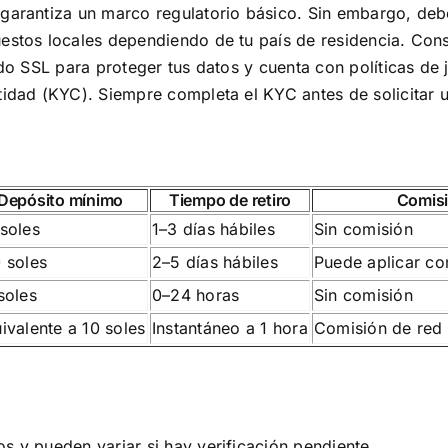
 garantiza un marco regulatorio básico. Sin embargo, deb
estos locales dependiendo de tu país de residencia. Cons
ado SSL para proteger tus datos y cuenta con políticas de 
tidad (KYC). Siempre completa el KYC antes de solicitar u
Depósito mínimo
Tiempo de retiro
Comis
soles
1–3 días hábiles
Sin comisión
 soles
2–5 días hábiles
Puede aplicar co
soles
0–24 horas
Sin comisión
ivalente a 10 soles
Instantáneo a 1 hora
Comisión de red 
s y pueden variar si hay verificación pendiente.