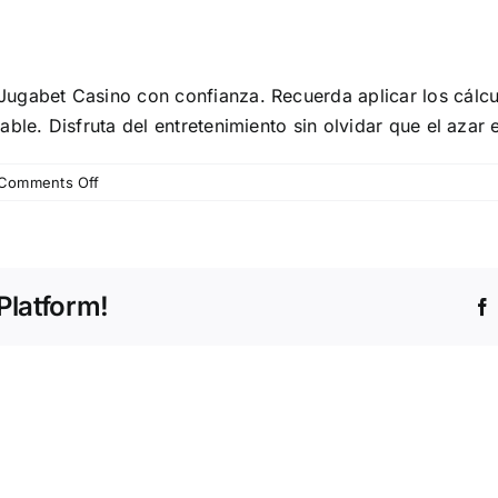
ugabet Casino con confianza. Recuerda aplicar los cálcul
ble. Disfruta del entretenimiento sin olvidar que el azar 
on
Comments Off
Guía
práctica
de
Jugabet
Platform!
Casino:
bonos,
cálculos
y
consejos