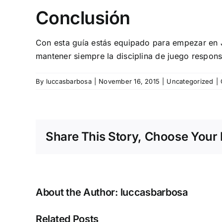
Conclusión
Con esta guía estás equipado para empezar en J
mantener siempre la disciplina de juego responsa
By
luccasbarbosa
|
November 16, 2015
|
Uncategorized
|
Share This Story, Choose Your 
About the Author:
luccasbarbosa
Related Posts