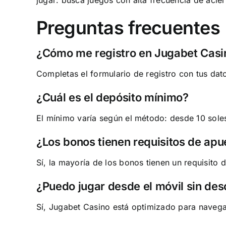
jugar: busca juegos con alta frecuencia de acier
Preguntas frecuentes
¿Cómo me registro en Jugabet Casi
Completas el formulario de registro con tus dat
¿Cuál es el depósito mínimo?
El mínimo varía según el método: desde 10 soles 
¿Los bonos tienen requisitos de apu
Sí, la mayoría de los bonos tienen un requisito
¿Puedo jugar desde el móvil sin de
Sí, Jugabet Casino está optimizado para navega