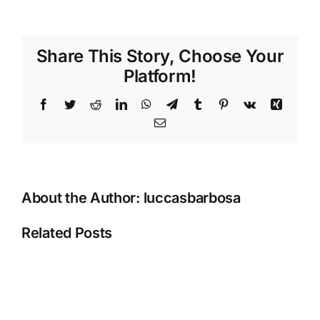
Prático
do
Bacanaplay:
Share This Story, Choose Your
Como
Platform!
Começar
e
Facebook
Twitter
Reddit
LinkedIn
WhatsApp
Telegram
Tumblr
Pinterest
Vk
Xing
Maximizar
a
Email
Experiência
About the Author:
luccasbarbosa
Related Posts