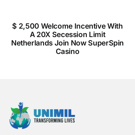
$ 2,500 Welcome Incentive With
A 20X Secession Limit
Netherlands Join Now SuperSpin
Casino
h