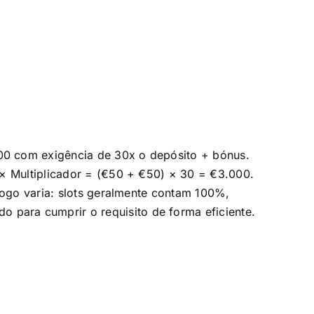
00 com exigência de 30x o depósito + bónus.
 × Multiplicador = (€50 + €50) × 30 = €3.000.
jogo varia: slots geralmente contam 100%,
para cumprir o requisito de forma eficiente.