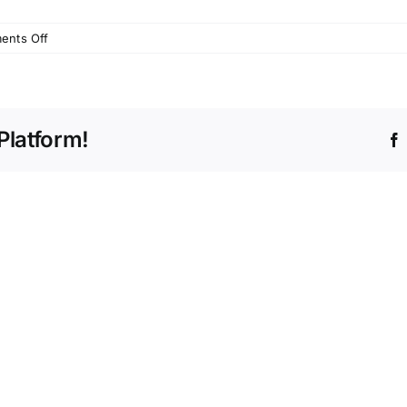
on
nts Off
Guia
prático
para
jogar
Platform!
em
casinos
online
–
registo,
bónus
e
segurança