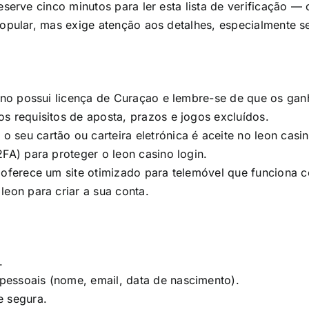
eserve cinco minutos para ler esta lista de verificação 
opular, mas exige atenção aos detalhes, especialmente se
sino possui licença de Curaçao e lembre-se de que os gan
s requisitos de aposta, prazos e jogos excluídos.
seu cartão ou carteira eletrónica é aceite no leon casin
2FA) para proteger o leon casino login.
e oferece um site otimizado para telemóvel que funciona
 leon
para criar a sua conta.
.
pessoais (nome, email, data de nascimento).
e segura.