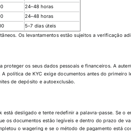
00
24–48 horas
00
24–48 horas
00
5–7 dias úteis
âneos. Os levantamentos estão sujeitos a verificação adi
ra proteger os seus dados pessoais e financeiros. A auten
 A política de KYC exige documentos antes do primeiro l
ites de depósito e autoexclusão.
 está desligado e tente redefinir a palavra-passe. Se o er
ue os documentos estão legíveis e dentro do prazo de va
pletou o wagering e se o método de pagamento está corr