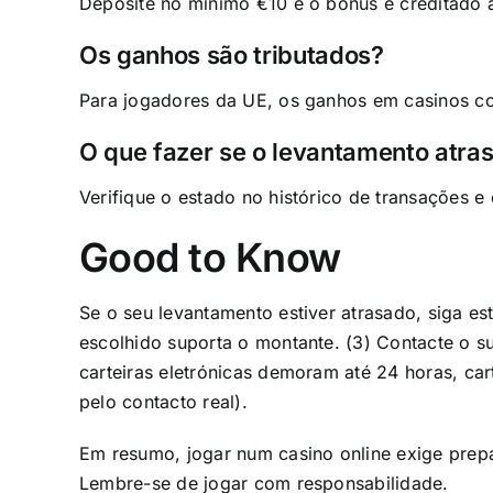
Deposite no mínimo €10 e o bónus é creditado a
Os ganhos são tributados?
Para jogadores da UE, os ganhos em casinos com
O que fazer se o levantamento atra
Verifique o estado no histórico de transações e
Good to Know
Se o seu levantamento estiver atrasado, siga es
escolhido suporta o montante. (3) Contacte o s
carteiras eletrónicas demoram até 24 horas, car
pelo contacto real).
Em resumo, jogar num casino online exige prepa
Lembre-se de jogar com responsabilidade.