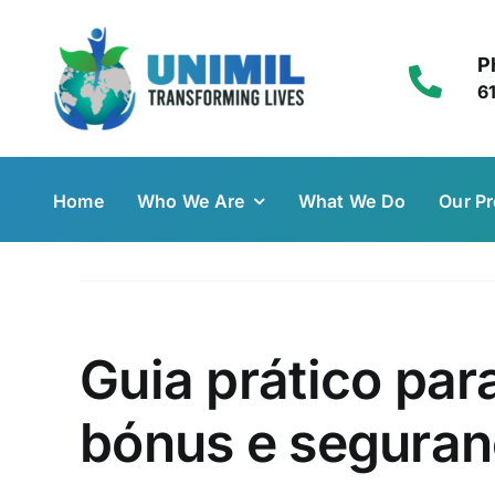
Skip
to
P
content
6
Home
Who We Are
What We Do
Our Pr
Guia prático para
bónus e segura