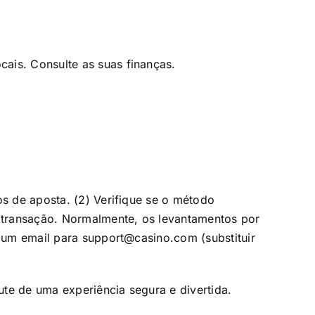
ais. Consulte as suas finanças.
os de aposta. (2) Verifique se o método
e transação. Normalmente, os levantamentos por
e um email para support@casino.com (substituir
te de uma experiência segura e divertida.