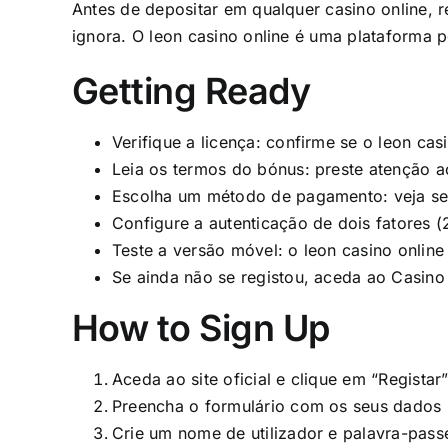
Antes de depositar em qualquer casino online, r
ignora. O leon casino online é uma plataforma p
Getting Ready
Verifique a licença: confirme se o leon ca
Leia os termos do bónus: preste atenção ao
Escolha um método de pagamento: veja se o 
Configure a autenticação de dois fatores (
Teste a versão móvel: o leon casino onlin
Se ainda não se registou, aceda ao
Casino
How to Sign Up
Aceda ao site oficial e clique em “Registar”
Preencha o formulário com os seus dados 
Crie um nome de utilizador e palavra-pass