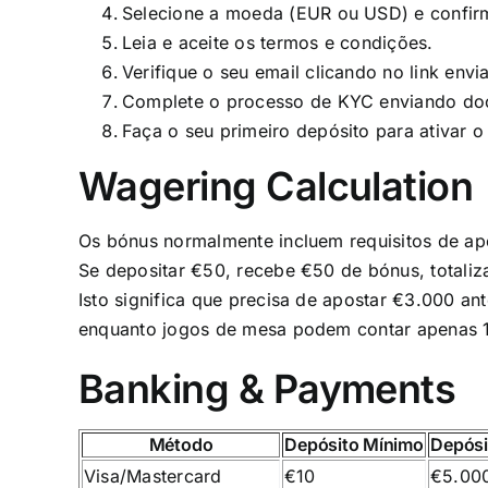
Selecione a moeda (EUR ou USD) e confirm
Leia e aceite os termos e condições.
Verifique o seu email clicando no link envi
Complete o processo de KYC enviando doc
Faça o seu primeiro depósito para ativar 
Wagering Calculation
Os bónus normalmente incluem requisitos de a
Se depositar €50, recebe €50 de bónus, totaliz
Isto significa que precisa de apostar €3.000 an
enquanto jogos de mesa podem contar apenas 1
Banking & Payments
Método
Depósito Mínimo
Depósi
Visa/Mastercard
€10
€5.00