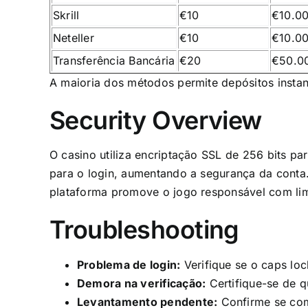
Skrill
€10
€10.0
Neteller
€10
€10.0
Transferência Bancária
€20
€50.0
A maioria dos métodos permite depósitos instant
Security Overview
O casino utiliza encriptação SSL de 256 bits pa
para o login, aumentando a segurança da conta.
plataforma promove o jogo responsável com lim
Troubleshooting
Problema de login:
Verifique se o caps lock
Demora na verificação:
Certifique-se de q
Levantamento pendente:
Confirme se com