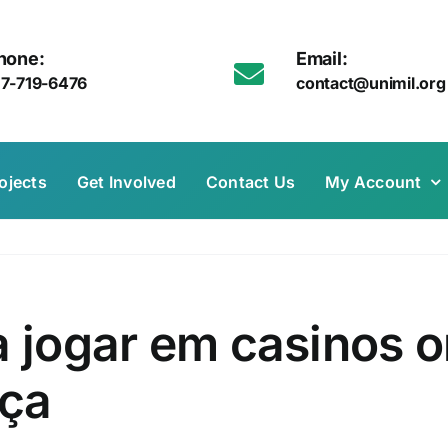
hone:
Email:
17-719-6476
contact@unimil.org
ojects
Get Involved
Contact Us
My Account
 jogar em casinos on
nça