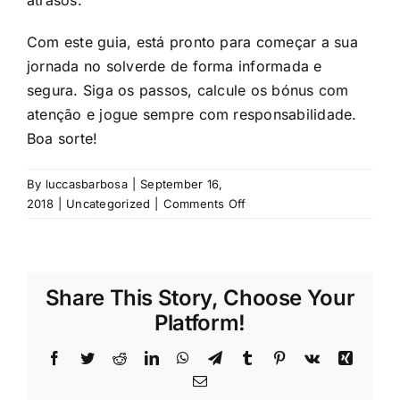
atrasos.
Com este guia, está pronto para começar a sua
jornada no solverde de forma informada e
segura. Siga os passos, calcule os bónus com
atenção e jogue sempre com responsabilidade.
Boa sorte!
By
luccasbarbosa
|
September 16,
on
2018
|
Uncategorized
|
Comments Off
Guia
Prático
solverde:
Como
Share This Story, Choose Your
Registar,
Platform!
Calcular
Bónus
Facebook
Twitter
Reddit
LinkedIn
WhatsApp
Telegram
Tumblr
Pinterest
Vk
Xing
e
Jogar
Email
em