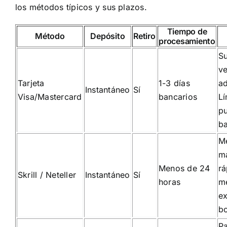
los métodos típicos y sus plazos.
Tiempo de
Método
Depósito
Retiro
procesamiento
Su
ve
Tarjeta
1-3 días
ad
Instantáneo
Sí
Visa/Mastercard
bancarios
Lí
p
ba
M
m
Menos de 24
rá
Skrill / Neteller
Instantáneo
Sí
horas
m
ex
b
P