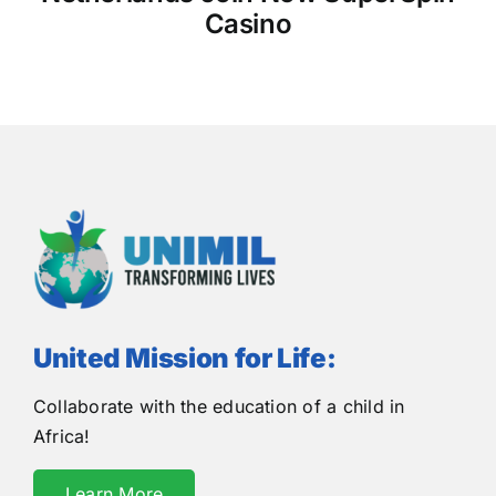
Casino
h
United Mission for Life:
Collaborate with the education of a child in
Africa!
Learn More