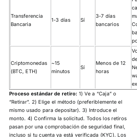
ca
Transferencia
3-7 días
m
1-3 días
Sí
Bancaria
bancarios
C
ba
po
Vo
de
Criptomonedas
~15
Menos de 12
Sí
Ne
(BTC, ETH)
minutos
horas
wa
ex
Proceso estándar de retiro:
1) Ve a “Caja” o
“Retirar”. 2) Elige el método (preferiblemente el
mismo usado para depositar). 3) Introduce el
monto. 4) Confirma la solicitud. Todos los retiros
pasan por una comprobación de seguridad final,
incluso si tu cuenta ya está verificada (KYC). Los