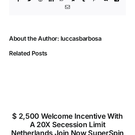
seguras
Email
About the Author:
luccasbarbosa
Related Posts
$ 2,500 Welcome Incentive With
A 20X Secession Limit
Netherlands Join Now SuperSpin