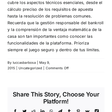
cubre los aspectos técnicos esenciales, desde el
cálculo preciso de los requisitos de apuesta
hasta la resolución de problemas comunes.
Recuerda que la gestión responsable del bankroll
y la comprensión de la ventaja matemática de la
casa son tan importantes como conocer las
funcionalidades de la plataforma. Prioriza
siempre el juego seguro y dentro de tus límites.
By
luccasbarbosa
|
May 9,
on
2015
|
Uncategorized
|
Comments Off
Guía
técnica
de
bdmbet:
Share This Story, Choose Your
configuración,
Platform!
bonos
y
Facebook
Twitter
Reddit
LinkedIn
WhatsApp
Telegram
Tumblr
Pinterest
Vk
Xing
operaciones