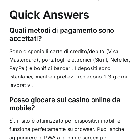
Quick Answers
Quali metodi di pagamento sono
accettati?
Sono disponibili carte di credito/debito (Visa,
Mastercard), portafogli elettronici (Skrill, Neteller,
PayPal) e bonifici bancari. I depositi sono
istantanei, mentre i prelievi richiedono 1-3 giorni
lavorativi.
Posso giocare sul casinò online da
mobile?
Sì, il sito è ottimizzato per dispositivi mobili e
funziona perfettamente su browser. Puoi anche
aggiungere la PWA alla home screen per