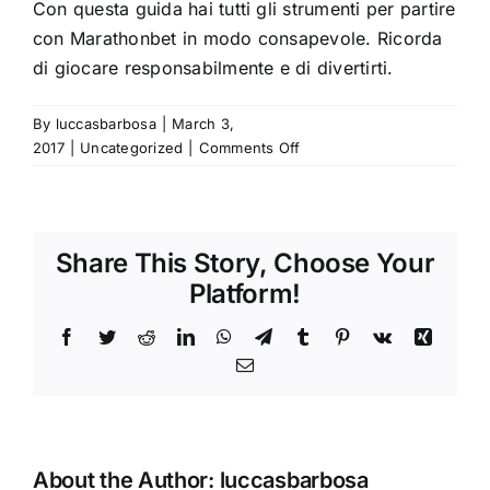
Con questa guida hai tutti gli strumenti per partire
con Marathonbet in modo consapevole. Ricorda
di giocare responsabilmente e di divertirti.
By
luccasbarbosa
|
March 3,
on
2017
|
Uncategorized
|
Comments Off
Guida
Completa
a
Marathonbet:
Share This Story, Choose Your
Iscrizione,
Platform!
Bonus
e
Facebook
Twitter
Reddit
LinkedIn
WhatsApp
Telegram
Tumblr
Pinterest
Vk
Xing
App
Mobile
Email
About the Author:
luccasbarbosa