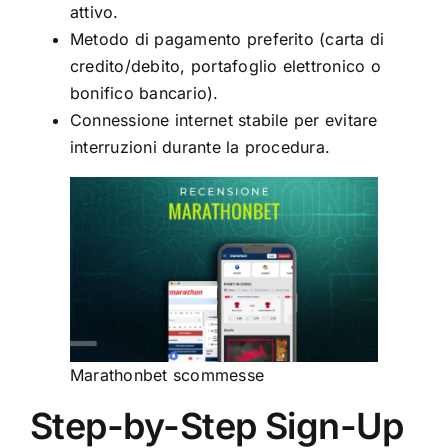
attivo.
Metodo di pagamento preferito (carta di
credito/debito, portafoglio elettronico o
bonifico bancario).
Connessione internet stabile per evitare
interruzioni durante la procedura.
Marathonbet scommesse
Step-by-Step Sign-Up