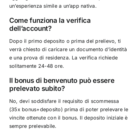
un’esperienza simile a un’app nativa.
Come funziona la verifica
dell’account?
Dopo il primo deposito o prima del prelievo, ti
verrà chiesto di caricare un documento d’identità
e una prova di residenza. La verifica richiede
solitamente 24-48 ore.
Il bonus di benvenuto può essere
prelevato subito?
No, devi soddisfare il requisito di scommessa
(35x bonus+deposito) prima di poter prelevare le
vincite ottenute con il bonus. Il deposito iniziale è
sempre prelevabile.