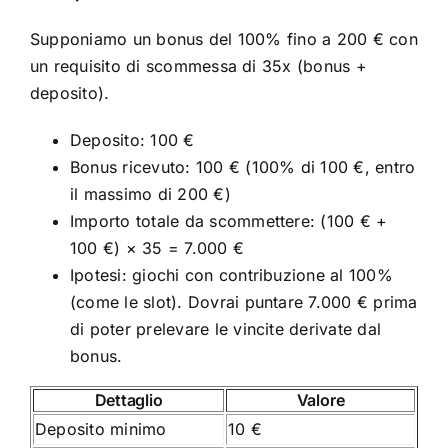
Supponiamo un bonus del 100% fino a 200 € con
un requisito di scommessa di 35x (bonus +
deposito).
Deposito: 100 €
Bonus ricevuto: 100 € (100% di 100 €, entro
il massimo di 200 €)
Importo totale da scommettere: (100 € +
100 €) × 35 = 7.000 €
Ipotesi: giochi con contribuzione al 100%
(come le slot). Dovrai puntare 7.000 € prima
di poter prelevare le vincite derivate dal
bonus.
Dettaglio
Valore
Deposito minimo
10 €