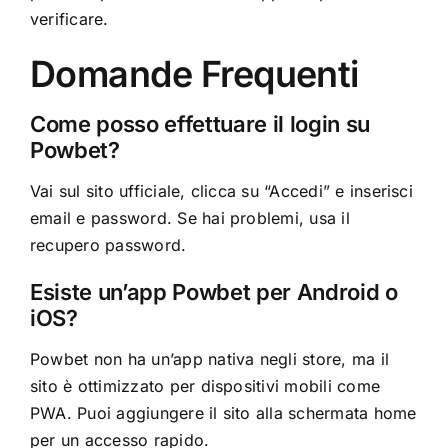
verificare.
Domande Frequenti
Come posso effettuare il login su
Powbet?
Vai sul sito ufficiale, clicca su “Accedi” e inserisci
email e password. Se hai problemi, usa il
recupero password.
Esiste un’app Powbet per Android o
iOS?
Powbet non ha un’app nativa negli store, ma il
sito è ottimizzato per dispositivi mobili come
PWA. Puoi aggiungere il sito alla schermata home
per un accesso rapido.