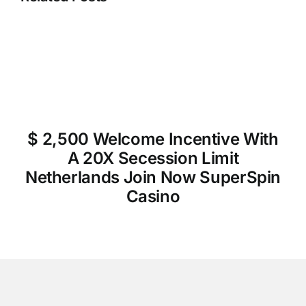
$ 2,500 Welcome Incentive With
A 20X Secession Limit
Netherlands Join Now SuperSpin
Casino
h