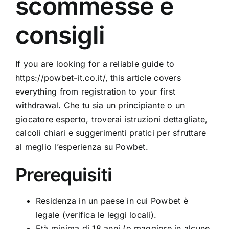
scommesse e
consigli
If you are looking for a reliable guide to
https://powbet-it.co.it/
, this article covers
everything from registration to your first
withdrawal. Che tu sia un principiante o un
giocatore esperto, troverai istruzioni dettagliate,
calcoli chiari e suggerimenti pratici per sfruttare
al meglio l’esperienza su Powbet.
Prerequisiti
Residenza in un paese in cui Powbet è
legale (verifica le leggi locali).
Età minima di 18 anni (o maggiore in alcune