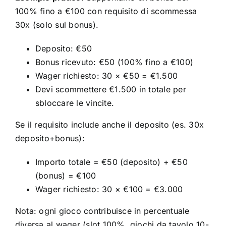
100% fino a €100 con requisito di scommessa
30x (solo sul bonus).
Deposito: €50
Bonus ricevuto: €50 (100% fino a €100)
Wager richiesto: 30 × €50 = €1.500
Devi scommettere €1.500 in totale per
sbloccare le vincite.
Se il requisito include anche il deposito (es. 30x
deposito+bonus):
Importo totale = €50 (deposito) + €50
(bonus) = €100
Wager richiesto: 30 × €100 = €3.000
Nota: ogni gioco contribuisce in percentuale
diversa al wager (slot 100%, giochi da tavolo 10-