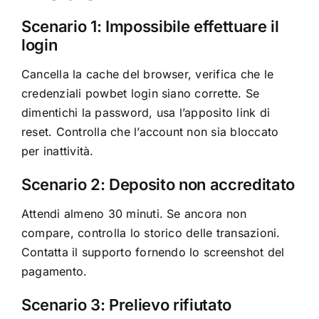
Scenario 1: Impossibile effettuare il
login
Cancella la cache del browser, verifica che le
credenziali powbet login siano corrette. Se
dimentichi la password, usa l’apposito link di
reset. Controlla che l’account non sia bloccato
per inattività.
Scenario 2: Deposito non accreditato
Attendi almeno 30 minuti. Se ancora non
compare, controlla lo storico delle transazioni.
Contatta il supporto fornendo lo screenshot del
pagamento.
Scenario 3: Prelievo rifiutato