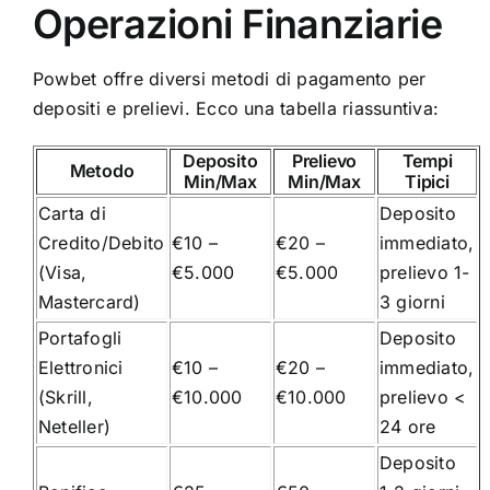
Operazioni Finanziarie
Powbet offre diversi metodi di pagamento per
depositi e prelievi. Ecco una tabella riassuntiva:
Deposito
Prelievo
Tempi
Metodo
Min/Max
Min/Max
Tipici
Carta di
Deposito
Credito/Debito
€10 –
€20 –
immediato,
(Visa,
€5.000
€5.000
prelievo 1-
Mastercard)
3 giorni
Portafogli
Deposito
Elettronici
€10 –
€20 –
immediato,
(Skrill,
€10.000
€10.000
prelievo <
Neteller)
24 ore
Deposito