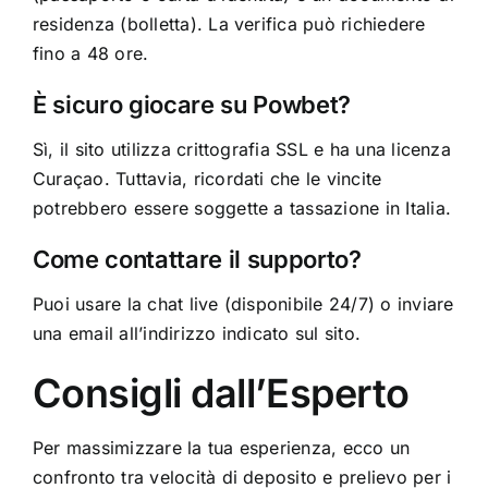
residenza (bolletta). La verifica può richiedere
fino a 48 ore.
È sicuro giocare su Powbet?
Sì, il sito utilizza crittografia SSL e ha una licenza
Curaçao. Tuttavia, ricordati che le vincite
potrebbero essere soggette a tassazione in Italia.
Come contattare il supporto?
Puoi usare la chat live (disponibile 24/7) o inviare
una email all’indirizzo indicato sul sito.
Consigli dall’Esperto
Per massimizzare la tua esperienza, ecco un
confronto tra velocità di deposito e prelievo per i