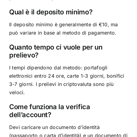
Qual è il deposito minimo?
Il deposito minimo è generalmente di €10, ma
può variare in base al metodo di pagamento.
Quanto tempo ci vuole per un
prelievo?
I tempi dipendono dal metodo: portafogli
elettronici entro 24 ore, carte 1-3 giorni, bonifici
3-7 giorni. I prelievi in criptovaluta sono più
veloci.
Come funziona la verifica
dell’account?
Devi caricare un documento d’identità
(passaporto o carta d’identità) e un documento di