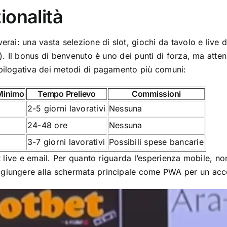
ionalità
rai: una vasta selezione di slot, giochi da tavolo e live d
A). Il bonus di benvenuto è uno dei punti di forza, ma atten
epilogativa dei metodi di pagamento più comuni:
Minimo
Tempo Prelievo
Commissioni
2-5 giorni lavorativi
Nessuna
24-48 ore
Nessuna
3-7 giorni lavorativi
Possibili spese bancarie
t live e email. Per quanto riguarda l’esperienza mobile, no
ggiungere alla schermata principale come PWA per un acc