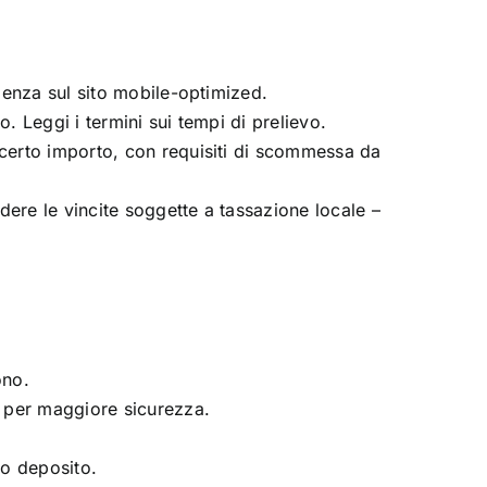
rienza sul sito mobile-optimized.
. Leggi i termini sui tempi di prelievo.
 certo importo, con requisiti di scommessa da
ere le vincite soggette a tassazione locale –
ono.
e per maggiore sicurezza.
mo deposito.