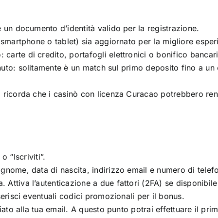
e un documento d’identità valido per la registrazione.
, smartphone o tablet) sia aggiornato per la migliore espe
rte di credito, portafogli elettronici o bonifico bancario
nuto: solitamente è un match sul primo deposito fino a un
, ricorda che i casinò con licenza Curacao potrebbero rend
o “Iscriviti”.
gnome, data di nascita, indirizzo email e numero di telef
 Attiva l’autenticazione a due fattori (2FA) se disponibil
serisci eventuali codici promozionali per il bonus.
iato alla tua email. A questo punto potrai effettuare il pri