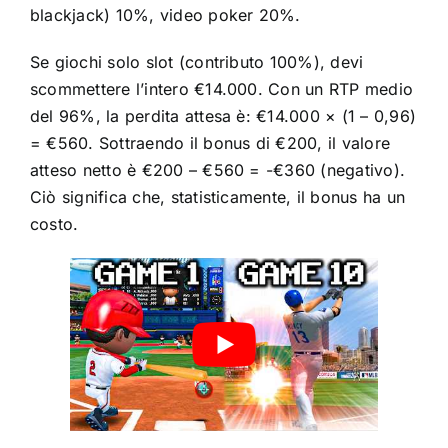
blackjack) 10%, video poker 20%.
Se giochi solo slot (contributo 100%), devi
scommettere l’intero €14.000. Con un RTP medio
del 96%, la perdita attesa è: €14.000 × (1 – 0,96)
= €560. Sottraendo il bonus di €200, il valore
atteso netto è €200 – €560 = -€360 (negativo).
Ciò significa che, statisticamente, il bonus ha un
costo.