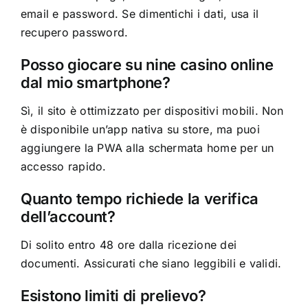
email e password. Se dimentichi i dati, usa il
recupero password.
Posso giocare su nine casino online
dal mio smartphone?
Sì, il sito è ottimizzato per dispositivi mobili. Non
è disponibile un’app nativa su store, ma puoi
aggiungere la PWA alla schermata home per un
accesso rapido.
Quanto tempo richiede la verifica
dell’account?
Di solito entro 48 ore dalla ricezione dei
documenti. Assicurati che siano leggibili e validi.
Esistono limiti di prelievo?