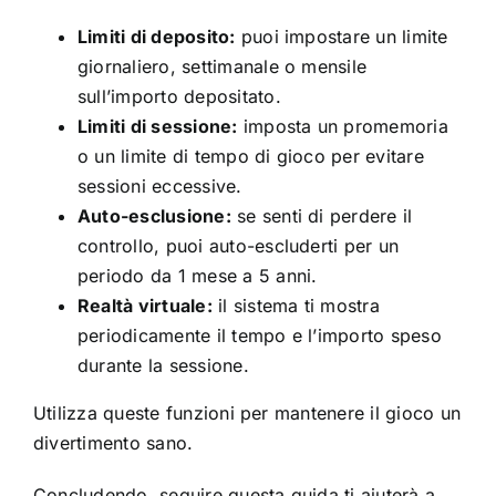
Limiti di deposito:
puoi impostare un limite
giornaliero, settimanale o mensile
sull’importo depositato.
Limiti di sessione:
imposta un promemoria
o un limite di tempo di gioco per evitare
sessioni eccessive.
Auto-esclusione:
se senti di perdere il
controllo, puoi auto-escluderti per un
periodo da 1 mese a 5 anni.
Realtà virtuale:
il sistema ti mostra
periodicamente il tempo e l’importo speso
durante la sessione.
Utilizza queste funzioni per mantenere il gioco un
divertimento sano.
Concludendo, seguire questa guida ti aiuterà a