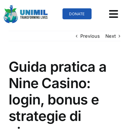
Skip
to
DONATE
content
Previous
Next
Guida pratica a
Nine Casino:
login, bonus e
strategie di