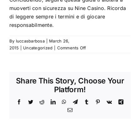
muoverti con sicurezza su Nine Casino. Ricorda
di leggere sempre i termini e di giocare
responsabilmente.
By
luccasbarbosa
|
March 26,
on
2015
|
Uncategorized
|
Comments Off
Guida
pratica
a
Nine
Share This Story, Choose Your
Casino:
Platform!
login,
bonus
Facebook
Twitter
Reddit
LinkedIn
WhatsApp
Telegram
Tumblr
Pinterest
Vk
Xing
e
strategie
Email
di
gioco