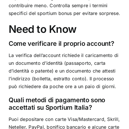
contribuire meno. Controlla sempre i termini
specifici del sportium bonus per evitare sorprese.
Need to Know
Come verificare il proprio account?
La verifica dell’account richiede il caricamento di
un documento d’identità (passaporto, carta
d’identità o patente) e un documento che attesti
l’indirizzo (bolletta, estratto conto). Il processo
può richiedere da poche ore a un paio di giorni.
Quali metodi di pagamento sono
accettati su Sportium Italia?
Puoi depositare con carte Visa/Mastercard, Skrill,
Neteller, PayPal, bonifico bancario e alcune carte