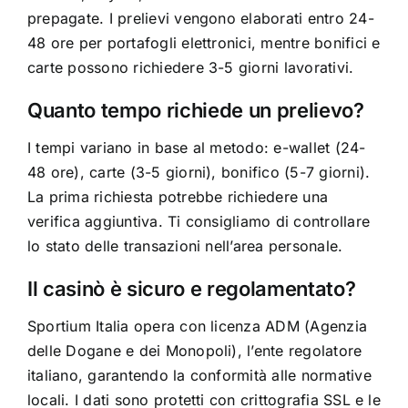
prepagate. I prelievi vengono elaborati entro 24-
48 ore per portafogli elettronici, mentre bonifici e
carte possono richiedere 3-5 giorni lavorativi.
Quanto tempo richiede un prelievo?
I tempi variano in base al metodo: e-wallet (24-
48 ore), carte (3-5 giorni), bonifico (5-7 giorni).
La prima richiesta potrebbe richiedere una
verifica aggiuntiva. Ti consigliamo di controllare
lo stato delle transazioni nell’area personale.
Il casinò è sicuro e regolamentato?
Sportium Italia opera con licenza ADM (Agenzia
delle Dogane e dei Monopoli), l’ente regolatore
italiano, garantendo la conformità alle normative
locali. I dati sono protetti con crittografia SSL e le