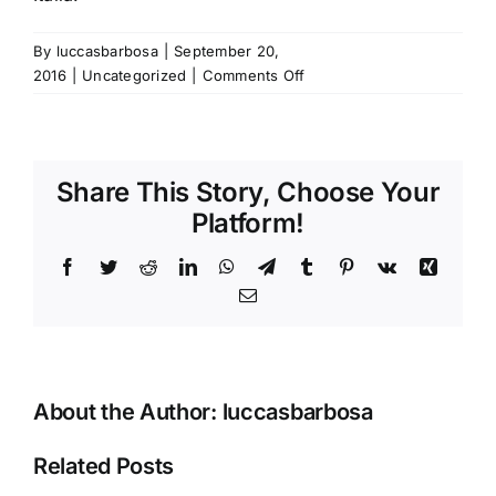
By
luccasbarbosa
|
September 20,
on
2016
|
Uncategorized
|
Comments Off
Guida
pratica
a
Sportium
Share This Story, Choose Your
Italia
Platform!
–
Bonus,
Facebook
Twitter
Reddit
LinkedIn
WhatsApp
Telegram
Tumblr
Pinterest
Vk
Xing
registrazione
e
Email
app
mobile
About the Author:
luccasbarbosa
Related Posts