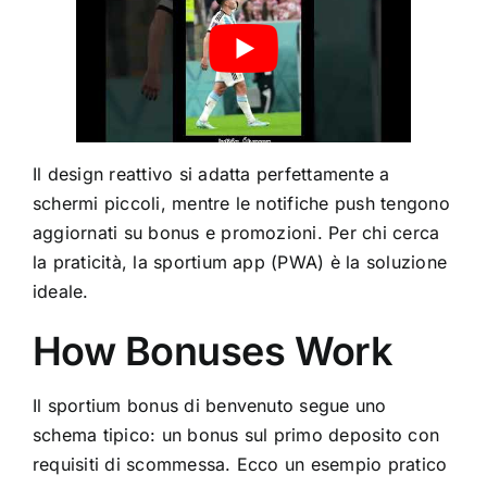
Il design reattivo si adatta perfettamente a
schermi piccoli, mentre le notifiche push tengono
aggiornati su bonus e promozioni. Per chi cerca
la praticità, la sportium app (PWA) è la soluzione
ideale.
How Bonuses Work
Il sportium bonus di benvenuto segue uno
schema tipico: un bonus sul primo deposito con
requisiti di scommessa. Ecco un esempio pratico