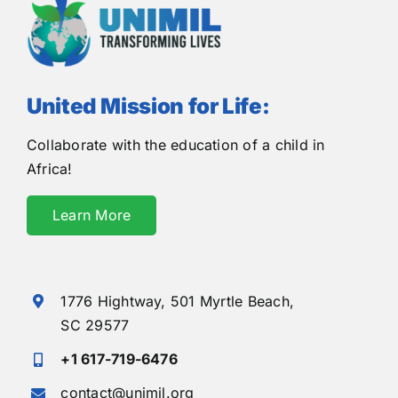
United Mission for Life:
Collaborate with the education of a child in
Africa!
Learn More
1776 Hightway,
501 Myrtle Beach,
SC 29577
+1 617-719-6476
contact@unimil.org