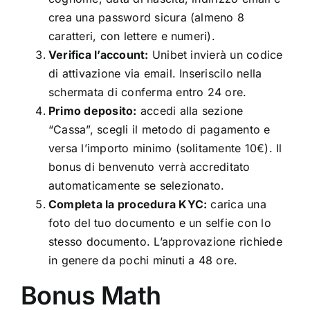
crea una password sicura (almeno 8
caratteri, con lettere e numeri).
Verifica l’account:
Unibet invierà un codice
di attivazione via email. Inseriscilo nella
schermata di conferma entro 24 ore.
Primo deposito:
accedi alla sezione
“Cassa”, scegli il metodo di pagamento e
versa l’importo minimo (solitamente 10€). Il
bonus di benvenuto verrà accreditato
automaticamente se selezionato.
Completa la procedura KYC:
carica una
foto del tuo documento e un selfie con lo
stesso documento. L’approvazione richiede
in genere da pochi minuti a 48 ore.
Bonus Math