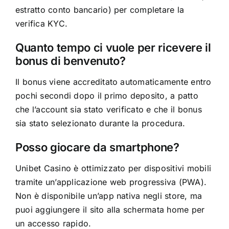
estratto conto bancario) per completare la
verifica KYC.
Quanto tempo ci vuole per ricevere il
bonus di benvenuto?
Il bonus viene accreditato automaticamente entro
pochi secondi dopo il primo deposito, a patto
che l’account sia stato verificato e che il bonus
sia stato selezionato durante la procedura.
Posso giocare da smartphone?
Unibet Casino è ottimizzato per dispositivi mobili
tramite un’applicazione web progressiva (PWA).
Non è disponibile un’app nativa negli store, ma
puoi aggiungere il sito alla schermata home per
un accesso rapido.