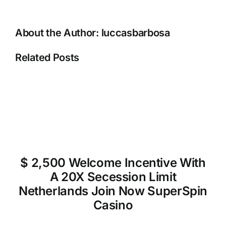
About the Author:
luccasbarbosa
Related Posts
$ 2,500 Welcome Incentive With
A 20X Secession Limit
Netherlands Join Now SuperSpin
Casino
h