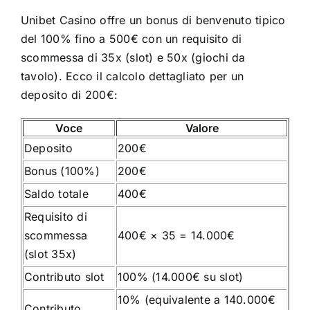
Unibet Casino offre un bonus di benvenuto tipico
del 100% fino a 500€ con un requisito di
scommessa di 35x (slot) e 50x (giochi da
tavolo). Ecco il calcolo dettagliato per un
deposito di 200€:
Voce
Valore
Deposito
200€
Bonus (100%)
200€
Saldo totale
400€
Requisito di
scommessa
400€ × 35 = 14.000€
(slot 35x)
Contributo slot
100% (14.000€ su slot)
10% (equivalente a 140.000€
Contributo