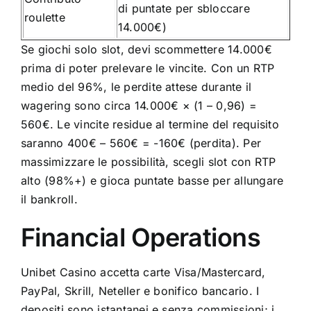
di puntate per sbloccare
roulette
14.000€)
Se giochi solo slot, devi scommettere 14.000€
prima di poter prelevare le vincite. Con un RTP
medio del 96%, le perdite attese durante il
wagering sono circa 14.000€ × (1 – 0,96) =
560€. Le vincite residue al termine del requisito
saranno 400€ – 560€ = -160€ (perdita). Per
massimizzare le possibilità, scegli slot con RTP
alto (98%+) e gioca puntate basse per allungare
il bankroll.
Financial Operations
Unibet Casino accetta carte Visa/Mastercard,
PayPal, Skrill, Neteller e bonifico bancario. I
depositi sono istantanei e senza commissioni; i