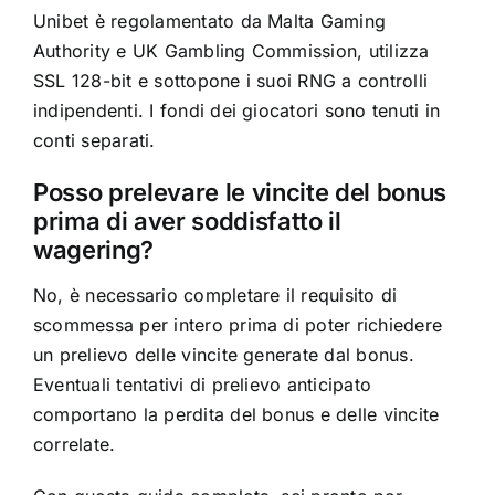
Unibet è regolamentato da Malta Gaming
Authority e UK Gambling Commission, utilizza
SSL 128-bit e sottopone i suoi RNG a controlli
indipendenti. I fondi dei giocatori sono tenuti in
conti separati.
Posso prelevare le vincite del bonus
prima di aver soddisfatto il
wagering?
No, è necessario completare il requisito di
scommessa per intero prima di poter richiedere
un prelievo delle vincite generate dal bonus.
Eventuali tentativi di prelievo anticipato
comportano la perdita del bonus e delle vincite
correlate.