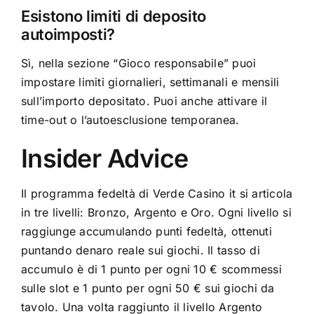
Esistono limiti di deposito
autoimposti?
Sì, nella sezione “Gioco responsabile” puoi
impostare limiti giornalieri, settimanali e mensili
sull’importo depositato. Puoi anche attivare il
time-out o l’autoesclusione temporanea.
Insider Advice
Il programma fedeltà di Verde Casino it si articola
in tre livelli: Bronzo, Argento e Oro. Ogni livello si
raggiunge accumulando punti fedeltà, ottenuti
puntando denaro reale sui giochi. Il tasso di
accumulo è di 1 punto per ogni 10 € scommessi
sulle slot e 1 punto per ogni 50 € sui giochi da
tavolo. Una volta raggiunto il livello Argento