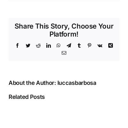
Guida
pratica
a
Verde
Share This Story, Choose Your
Casino
Platform!
it
–
Facebook
Twitter
Reddit
LinkedIn
WhatsApp
Telegram
Tumblr
Pinterest
Vk
Xing
bonus,
registrazione
Email
e
prelievi
About the Author:
luccasbarbosa
Related Posts