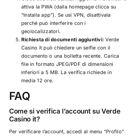
attiva la PWA (dalla homepage clicca su
“Installa app”). Se usi VPN, disattivala
perché può interferire con i
geolocalizzatori.
Richiesta di documenti aggiuntivi:
Verde
Casino it può chiedere un selfie con il
documento o una bolletta recente. Carica
file in formato JPEG/PDF di dimensioni
inferiori a 5 MB. La verifica richiede in
media 12 ore.
FAQ
Come si verifica l’account su Verde
Casino it?
Per verificare l’account, accedi al menu “Profilo”