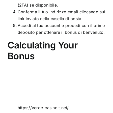
(2FA) se disponibile.
Conferma il tuo indirizzo email cliccando sul
link inviato nella casella di posta.
Accedi al tuo account e procedi con il primo
deposito per ottenere il bonus di benvenuto.
Calculating Your
Bonus
https://verde-casinoit.net/