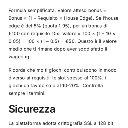
Formula semplificata: Valore atteso bonus =
Bonus × (1 – Requisito × House Edge). Se l’house
edge è del 5% (quota 1.95), per un bonus di
€100 con requisito 10x: Valore = 100 × (1 – 10 ×
0.05) = 100 × (1 – 0.5) = €50. Questo è il valore
medio che ti rimane dopo aver soddisfatto il
wagering.
Ricorda che molti giochi contribuiscono in modo
diverso ai requisiti: le slot spesso al 100%, i
giochi da tavolo solo al 10-20%. Controlla
sempre i termini.
Sicurezza
La piattaforma adotta crittografia SSL a 128 bit