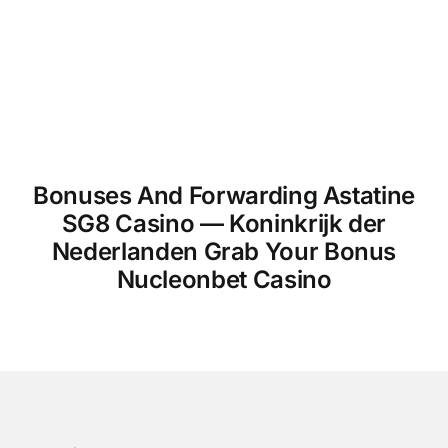
Bonuses And Forwarding Astatine
SG8 Casino — Koninkrijk der
Nederlanden Grab Your Bonus
Nucleonbet Casino