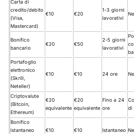
Carta di
credito/debito
1-3 giorni
€10
€20
Ne
(Visa,
lavorativi
Mastercard)
Po
Bonifico
2-5 giorni
€20
€50
co
bancario
lavorativi
ba
Portafoglio
elettronico
€10
€10
24 ore
Ne
(Skrill,
Neteller)
Criptovalute
€20
€20
Fino a 24
Co
(Bitcoin,
equivalente
equivalente
ore
di
Ethereum)
Bonifico
istantaneo
€10
€10
Istantaneo
Ne