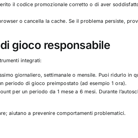
serito il codice promozionale corretto o di aver soddisfatt
browser o cancella la cache. Se il problema persiste, prova
 di gioco responsabile
trumenti integrati:
imo giornaliero, settimanale o mensile. Puoi ridurlo in q
un periodo di gioco preimpostato (ad esempio 1 ora).
ount per un periodo da 1 mese a 6 mesi. Durante l’autoscl
ocare; aiutano a prevenire comportamenti problematici.