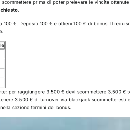
vi scommettere prima di poter prelevare le vincite ottenu
ichiesto
.
100 €. Depositi 100 € e ottieni 100 € di bonus. Il requisi
e.
le
ente: per raggiungere 3.500 € devi scommettere 3.500 € to
tenere 3.500 € di turnover via blackjack scommetteresti 
nella sezione termini del bonus.