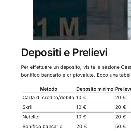
Depositi e Prelievi
Per effettuare un deposito, visita la sezione Ca
bonifico bancario e criptovalute. Ecco una tabell
Metodo
Deposito minimo
Prelie
Carta di credito/debito
10 €
20 €
Skrill
10 €
20 €
Neteller
10 €
20 €
Bonifico bancario
20 €
50 €