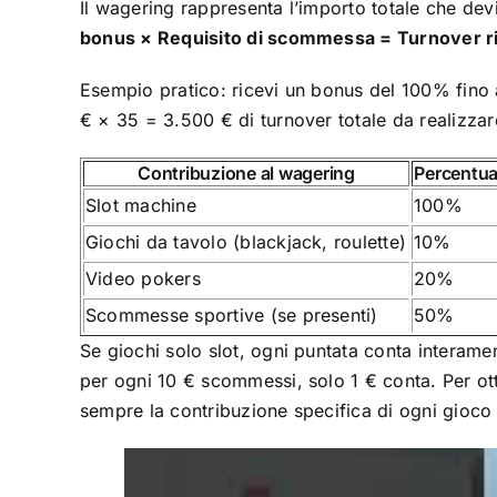
Il wagering rappresenta l’importo totale che de
bonus × Requisito di scommessa = Turnover r
Esempio pratico: ricevi un bonus del 100% fino a 
€ × 35 = 3.500 € di turnover totale da realizzar
Contribuzione al wagering
Percentua
Slot machine
100%
Giochi da tavolo (blackjack, roulette)
10%
Video pokers
20%
Scommesse sportive (se presenti)
50%
Se giochi solo slot, ogni puntata conta interam
per ogni 10 € scommessi, solo 1 € conta. Per ot
sempre la contribuzione specifica di ogni gioco 