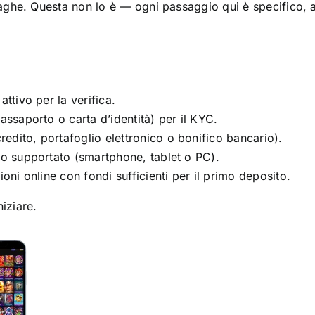
ghe. Questa non lo è — ogni passaggio qui è specifico, a
ttivo per la verifica.
assaporto o carta d’identità) per il KYC.
edito, portafoglio elettronico o bonifico bancario).
vo supportato (smartphone, tablet o PC).
ioni online con fondi sufficienti per il primo deposito.
niziare.