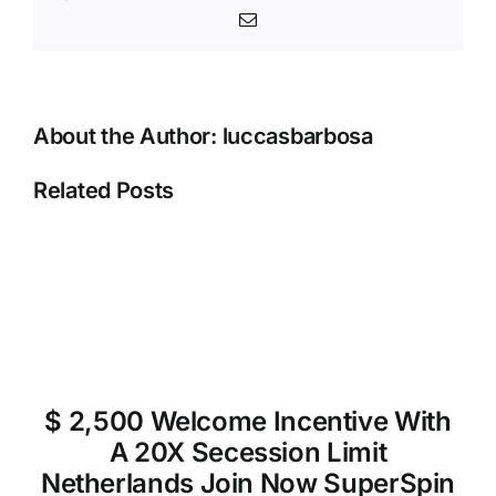
Julius
Email
Casino
About the Author:
luccasbarbosa
Related Posts
$ 2,500 Welcome Incentive With
A 20X Secession Limit
Netherlands Join Now SuperSpin