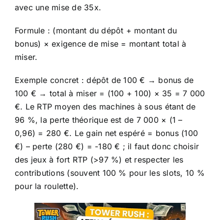
avec une mise de 35x.
Formule : (montant du dépôt + montant du
bonus) × exigence de mise = montant total à
miser.
Exemple concret : dépôt de 100 € → bonus de
100 € → total à miser = (100 + 100) × 35 = 7 000
€. Le RTP moyen des machines à sous étant de
96 %, la perte théorique est de 7 000 × (1 –
0,96) = 280 €. Le gain net espéré = bonus (100
€) – perte (280 €) = -180 € ; il faut donc choisir
des jeux à fort RTP (>97 %) et respecter les
contributions (souvent 100 % pour les slots, 10 %
pour la roulette).