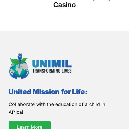
Casino
h
United Mission for Life:
Collaborate with the education of a child in
Africa!
Learn More