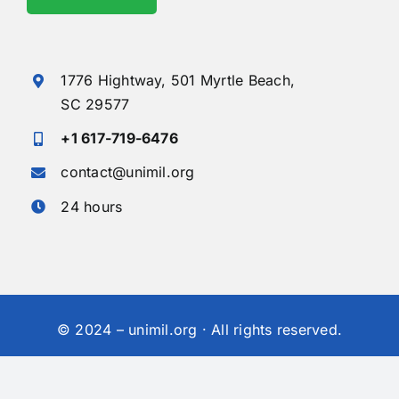
1776 Hightway,
501 Myrtle Beach,
SC 29577
+1 617-719-6476
contact@unimil.org
24 hours
© 2024 – unimil.org · All rights reserved.