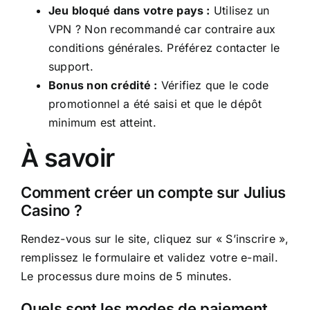
Jeu bloqué dans votre pays :
Utilisez un
VPN ? Non recommandé car contraire aux
conditions générales. Préférez contacter le
support.
Bonus non crédité :
Vérifiez que le code
promotionnel a été saisi et que le dépôt
minimum est atteint.
À savoir
Comment créer un compte sur Julius
Casino ?
Rendez-vous sur le site, cliquez sur « S’inscrire »,
remplissez le formulaire et validez votre e-mail.
Le processus dure moins de 5 minutes.
Quels sont les modes de paiement