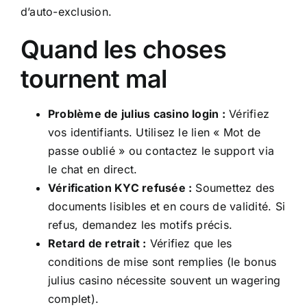
d’auto-exclusion.
Quand les choses
tournent mal
Problème de julius casino login :
Vérifiez
vos identifiants. Utilisez le lien « Mot de
passe oublié » ou contactez le support via
le chat en direct.
Vérification KYC refusée :
Soumettez des
documents lisibles et en cours de validité. Si
refus, demandez les motifs précis.
Retard de retrait :
Vérifiez que les
conditions de mise sont remplies (le bonus
julius casino nécessite souvent un wagering
complet).