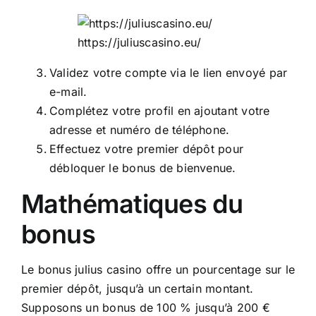
https://juliuscasino.eu/
Validez votre compte via le lien envoyé par
e-mail.
Complétez votre profil en ajoutant votre
adresse et numéro de téléphone.
Effectuez votre premier dépôt pour
débloquer le bonus de bienvenue.
Mathématiques du
bonus
Le bonus julius casino offre un pourcentage sur le
premier dépôt, jusqu’à un certain montant.
Supposons un bonus de 100 % jusqu’à 200 €