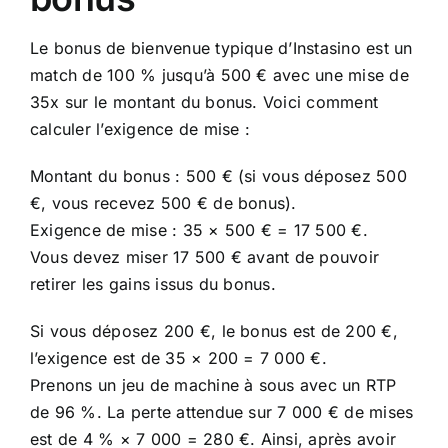
Le bonus de bienvenue typique d’Instasino est un
match de 100 % jusqu’à 500 € avec une mise de
35x sur le montant du bonus. Voici comment
calculer l’exigence de mise :
Montant du bonus : 500 € (si vous déposez 500
€, vous recevez 500 € de bonus).
Exigence de mise : 35 × 500 € = 17 500 €.
Vous devez miser 17 500 € avant de pouvoir
retirer les gains issus du bonus.
Si vous déposez 200 €, le bonus est de 200 €,
l’exigence est de 35 × 200 = 7 000 €.
Prenons un jeu de machine à sous avec un RTP
de 96 %. La perte attendue sur 7 000 € de mises
est de 4 % × 7 000 = 280 €. Ainsi, après avoir