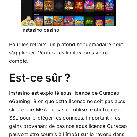
Instasino casino
Pour les retraits, un plafond hebdomadaire peut
s’appliquer. Vérifiez les limites dans votre
compte.
Est-ce sûr ?
Instasino est exploité sous licence de Curacao
eGaming. Bien que cette licence ne soit pas aussi
stricte que MGA, le casino utilise le chiffrement
SSL pour protéger les données. Important : les
gains provenant de casinos sous licence Curacao
peuvent être soumis à l’impôt sur le revenu dans