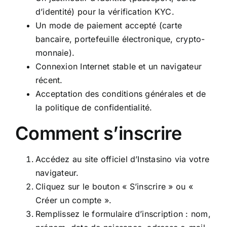
d’identité) pour la vérification KYC.
Un mode de paiement accepté (carte
bancaire, portefeuille électronique, crypto-
monnaie).
Connexion Internet stable et un navigateur
récent.
Acceptation des conditions générales et de
la politique de confidentialité.
Comment s’inscrire
Accédez au site officiel d’Instasino via votre
navigateur.
Cliquez sur le bouton « S’inscrire » ou «
Créer un compte ».
Remplissez le formulaire d’inscription : nom,