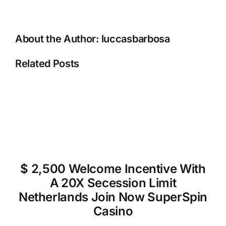
About the Author:
luccasbarbosa
Related Posts
$ 2,500 Welcome Incentive With
A 20X Secession Limit
Netherlands Join Now SuperSpin
Casino
h