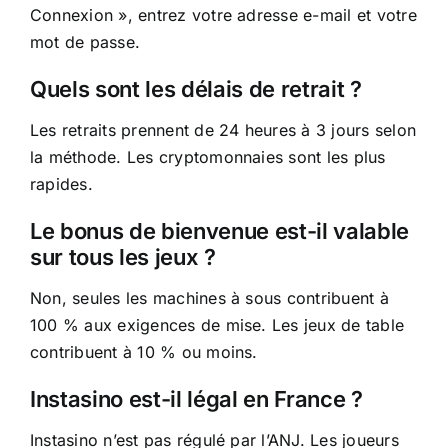
Connexion », entrez votre adresse e-mail et votre
mot de passe.
Quels sont les délais de retrait ?
Les retraits prennent de 24 heures à 3 jours selon
la méthode. Les cryptomonnaies sont les plus
rapides.
Le bonus de bienvenue est-il valable
sur tous les jeux ?
Non, seules les machines à sous contribuent à
100 % aux exigences de mise. Les jeux de table
contribuent à 10 % ou moins.
Instasino est-il légal en France ?
Instasino n’est pas régulé par l’ANJ. Les joueurs