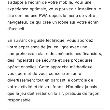
s’adapte à l’écran de votre mobile. Pour une
expérience optimale, vous pouvez « installer » le
site comme une PWA depuis le menu de votre
navigateur, ce qui crée un icône sur votre écran
d’accueil.
En suivant ce guide technique, vous abordez
votre expérience de jeu en ligne avec une
compréhension claire des mécanismes financiers,
des impératifs de sécurité et des procédures
opérationnelles. Cette approche méthodique
vous permet de vous concentrer sur le
divertissement tout en gardant le contrôle de
votre activité et de vos fonds. N’oubliez jamais
que le jeu doit rester un loisir, pratiqué de façon
responsable.