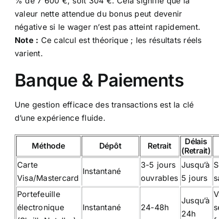
% de 7 600 €, soit 304 €. Cela signifie que la
valeur nette attendue du bonus peut devenir
négative si le wager n’est pas atteint rapidement.
Note :
Ce calcul est théorique ; les résultats réels
varient.
Banque & Paiements
Une gestion efficace des transactions est la clé
d’une expérience fluide.
Délais
Méthode
Dépôt
Retrait
(Retrait)
Carte
3-5 jours
Jusqu’à
S
Instantané
Visa/Mastercard
ouvrables
5 jours
s
Portefeuille
V
Jusqu’à
électronique
Instantané
24-48h
s
24h