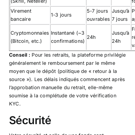
(Skrill, Neteller)
f
Virement
5-7 jours
Jusqu’à
P
1-3 jours
bancaire
ouvrables
7 jours
a
F
Cryptomonnaies
Instantané (~3
Jusqu’à
24h
r
(Bitcoin, etc.)
confirmations)
24h
v
Conseil :
Pour les retraits, la plateforme privilégie
généralement le remboursement par le même
moyen que le dépôt (politique de « retour à la
source »). Les délais indiqués commencent après
l’approbation manuelle du retrait, elle-même
soumise à la complétude de votre vérification
KYC.
Sécurité