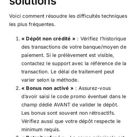
solutions
Voici comment résoudre les difficultés techniques
les plus fréquentes.
« Dépôt non crédité »
: Vérifiez l’historique
des transactions de votre banque/moyen de
paiement. Si le prélèvement est visible,
contactez le support avec la référence de la
transaction. Le délai de traitement peut
varier selon la méthode.
« Bonus non activé »
: Assurez-vous
d’avoir saisi le code promo éventuel dans le
champ dédié AVANT de valider le dépôt.
Les bonus sont souvent non rétroactifs.
Vérifiez aussi que votre dépôt respecte le
minimum requis.