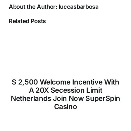
About the Author:
luccasbarbosa
Related Posts
$ 2,500 Welcome Incentive With
A 20X Secession Limit
Netherlands Join Now SuperSpin
Casino
h