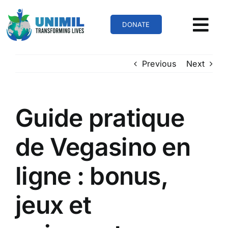
Skip
to
DONATE
content
Previous
Next
Guide pratique
de Vegasino en
ligne : bonus,
jeux et