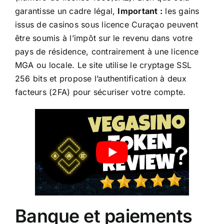
garantisse un cadre légal,
Important :
les gains
issus de casinos sous licence Curaçao peuvent
être soumis à l’impôt sur le revenu dans votre
pays de résidence, contrairement à une licence
MGA ou locale. Le site utilise le cryptage SSL
256 bits et propose l’authentification à deux
facteurs (2FA) pour sécuriser votre compte.
Banque et paiements