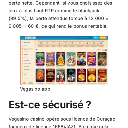
perte nette. Cependant, si vous choisissez des
jeux à plus haut RTP comme le blackjack
(99.5%), la perte attendue tombe à 12 000 ×
0.005 = 60 €, ce qui rend le bonus rentable.
Vegasino app
Est-ce sécurisé ?
Vegasino casino opère sous licence de Curaçao
(numéro de licence 1668/JAZ). Bien que cela