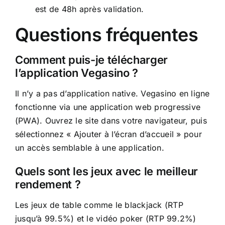
est de 48h après validation.
Questions fréquentes
Comment puis-je télécharger
l’application Vegasino ?
Il n’y a pas d’application native. Vegasino en ligne
fonctionne via une application web progressive
(PWA). Ouvrez le site dans votre navigateur, puis
sélectionnez « Ajouter à l’écran d’accueil » pour
un accès semblable à une application.
Quels sont les jeux avec le meilleur
rendement ?
Les jeux de table comme le blackjack (RTP
jusqu’à 99.5%) et le vidéo poker (RTP 99.2%)