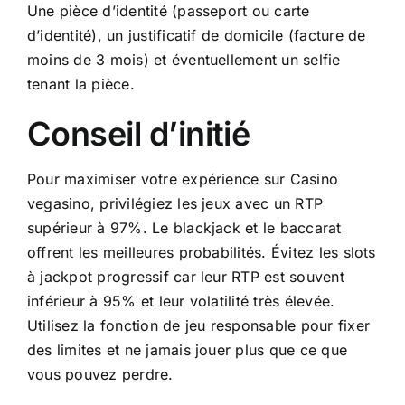
Une pièce d’identité (passeport ou carte
d’identité), un justificatif de domicile (facture de
moins de 3 mois) et éventuellement un selfie
tenant la pièce.
Conseil d’initié
Pour maximiser votre expérience sur Casino
vegasino, privilégiez les jeux avec un RTP
supérieur à 97%. Le blackjack et le baccarat
offrent les meilleures probabilités. Évitez les slots
à jackpot progressif car leur RTP est souvent
inférieur à 95% et leur volatilité très élevée.
Utilisez la fonction de jeu responsable pour fixer
des limites et ne jamais jouer plus que ce que
vous pouvez perdre.