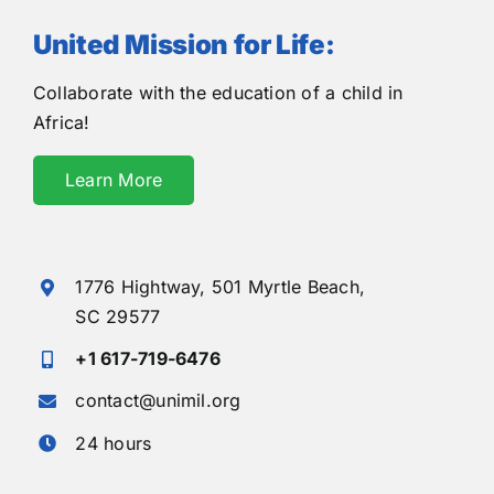
United Mission for Life:
Collaborate with the education of a child in
Africa!
Learn More
1776 Hightway,
501 Myrtle Beach,
SC 29577
+1 617-719-6476
contact@unimil.org
24 hours