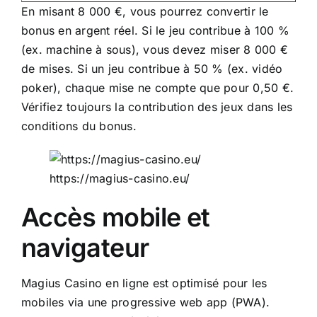
En misant 8 000 €, vous pourrez convertir le
bonus en argent réel. Si le jeu contribue à 100 %
(ex. machine à sous), vous devez miser 8 000 €
de mises. Si un jeu contribue à 50 % (ex. vidéo
poker), chaque mise ne compte que pour 0,50 €.
Vérifiez toujours la contribution des jeux dans les
conditions du bonus.
https://magius-casino.eu/
Accès mobile et
navigateur
Magius Casino en ligne est optimisé pour les
mobiles via une progressive web app (PWA).