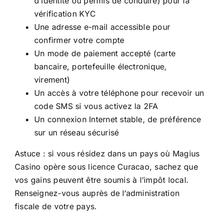
d’identité ou permis de conduire) pour la
vérification KYC
Une adresse e-mail accessible pour
confirmer votre compte
Un mode de paiement accepté (carte
bancaire, portefeuille électronique,
virement)
Un accès à votre téléphone pour recevoir un
code SMS si vous activez la 2FA
Un connexion Internet stable, de préférence
sur un réseau sécurisé
Astuce : si vous résidez dans un pays où Magius
Casino opère sous licence Curacao, sachez que
vos gains peuvent être soumis à l’impôt local.
Renseignez-vous auprès de l’administration
fiscale de votre pays.