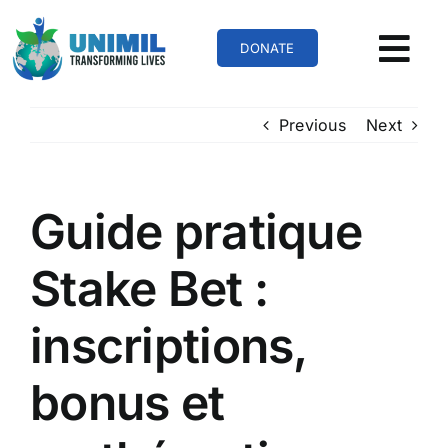
Skip
to
DONATE
content
Previous
Next
Guide pratique
Stake Bet :
inscriptions,
bonus et