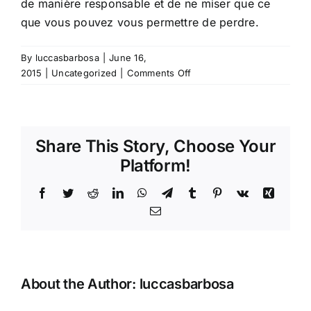
de manière responsable et de ne miser que ce
que vous pouvez vous permettre de perdre.
By
luccasbarbosa
|
June 16,
on
2015
|
Uncategorized
|
Comments Off
Guide
pratique
Stake
Bet
Share This Story, Choose Your
:
Platform!
inscriptions,
bonus
Facebook
Twitter
Reddit
LinkedIn
WhatsApp
Telegram
Tumblr
Pinterest
Vk
Xing
et
mathématiques
Email
About the Author:
luccasbarbosa