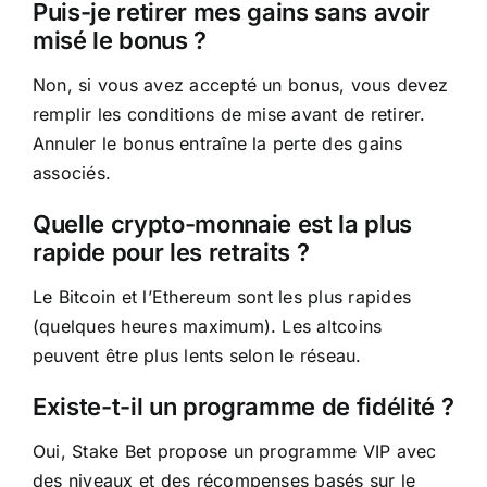
Puis-je retirer mes gains sans avoir
misé le bonus ?
Non, si vous avez accepté un bonus, vous devez
remplir les conditions de mise avant de retirer.
Annuler le bonus entraîne la perte des gains
associés.
Quelle crypto-monnaie est la plus
rapide pour les retraits ?
Le Bitcoin et l’Ethereum sont les plus rapides
(quelques heures maximum). Les altcoins
peuvent être plus lents selon le réseau.
Existe-t-il un programme de fidélité ?
Oui, Stake Bet propose un programme VIP avec
des niveaux et des récompenses basés sur le