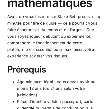
mathématiques
Avant de vous inscrire sur
Stake Bet
, prenez cinq
minutes pour lire ce guide — cela pourrait vous
faire économiser du temps et de l’argent. Que
vous soyez joueur débutant ou expérimenté,
comprendre le fonctionnement de cette
plateforme est essentiel pour maximiser votre
expérience et gérer vos risques.
Prérequis
Âge minimum légal : vous devez avoir au
moins 18 ans (ou 21 ans selon votre
juridiction).
Pièce d’identité valide : passeport, carte
d’identité ou permis de conduire pour la