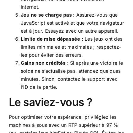
internet.
Jeu ne se charge pas :
Assurez-vous que
JavaScript est activé et que votre navigateur
est à jour. Essayez avec un autre appareil.
Limite de mise dépassée :
Les jeux ont des
limites minimales et maximales ; respectez-
les pour éviter des erreurs.
Gains non crédités :
Si après une victoire le
solde ne s’actualise pas, attendez quelques
minutes. Sinon, contactez le support avec
l’ID de la partie.
Le saviez-vous ?
Pour optimiser votre espérance, privilégiez les
machines à sous avec un RTP supérieur à 97 %
(ex. certains jeux NetEnt ou Play’n GO). Évitez les