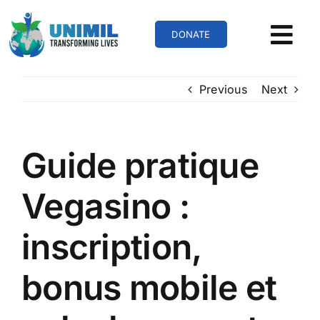
Skip
to
DONATE
content
Previous
Next
Guide pratique
Vegasino :
inscription,
bonus mobile et