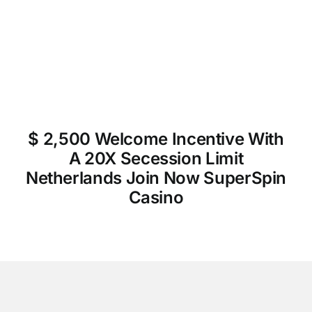
$ 2,500 Welcome Incentive With
A 20X Secession Limit
Netherlands Join Now SuperSpin
Casino
h