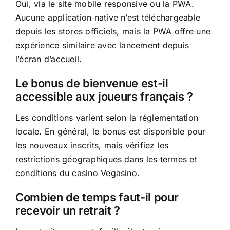
Oui, via le site mobile responsive ou la PWA.
Aucune application native n’est téléchargeable
depuis les stores officiels, mais la PWA offre une
expérience similaire avec lancement depuis
l’écran d’accueil.
Le bonus de bienvenue est-il
accessible aux joueurs français ?
Les conditions varient selon la réglementation
locale. En général, le bonus est disponible pour
les nouveaux inscrits, mais vérifiez les
restrictions géographiques dans les termes et
conditions du casino Vegasino.
Combien de temps faut-il pour
recevoir un retrait ?