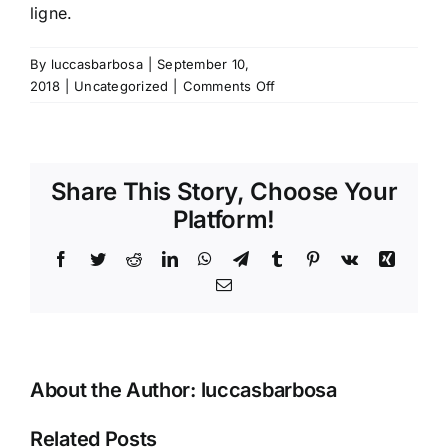
ligne.
By
luccasbarbosa
|
September 10,
on
2018
|
Uncategorized
|
Comments Off
Guide
pratique
Vegasino
:
Share This Story, Choose Your
inscription,
Platform!
bonus
mobile
Facebook
Twitter
Reddit
LinkedIn
WhatsApp
Telegram
Tumblr
Pinterest
Vk
Xing
et
calcul
Email
gagnant
About the Author:
luccasbarbosa
Related Posts