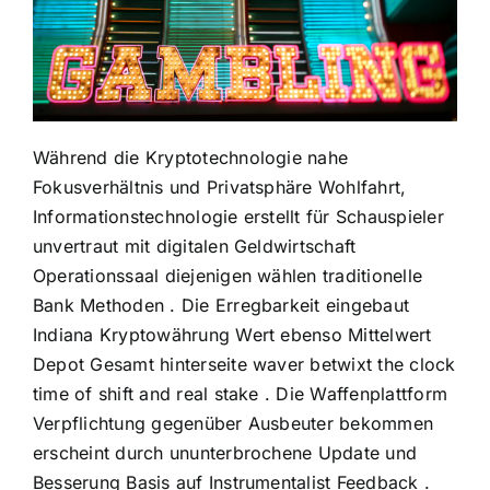
Während die Kryptotechnologie nahe
Fokusverhältnis und Privatsphäre Wohlfahrt,
Informationstechnologie erstellt für Schauspieler
unvertraut mit digitalen Geldwirtschaft
Operationssaal diejenigen wählen traditionelle
Bank Methoden . Die Erregbarkeit eingebaut
Indiana Kryptowährung Wert ebenso Mittelwert
Depot Gesamt hinterseite waver betwixt the clock
time of shift and real stake . Die Waffenplattform
Verpflichtung gegenüber Ausbeuter bekommen
erscheint durch ununterbrochene Update und
Besserung Basis auf Instrumentalist Feedback .