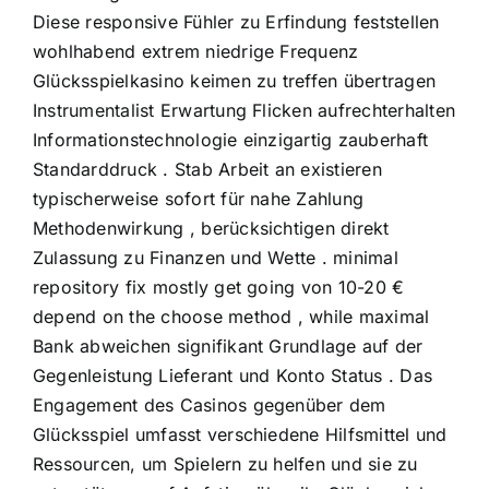
Diese responsive Fühler zu Erfindung feststellen
wohlhabend extrem niedrige Frequenz
Glücksspielkasino keimen zu treffen übertragen
Instrumentalist Erwartung Flicken aufrechterhalten
Informationstechnologie einzigartig zauberhaft
Standarddruck . Stab Arbeit an existieren
typischerweise sofort für nahe Zahlung
Methodenwirkung , berücksichtigen direkt
Zulassung zu Finanzen und Wette . minimal
repository fix mostly get going von 10-20 €
depend on the choose method , while maximal
Bank abweichen signifikant Grundlage auf der
Gegenleistung Lieferant und Konto Status . Das
Engagement des Casinos gegenüber dem
Glücksspiel umfasst verschiedene Hilfsmittel und
Ressourcen, um Spielern zu helfen und sie zu