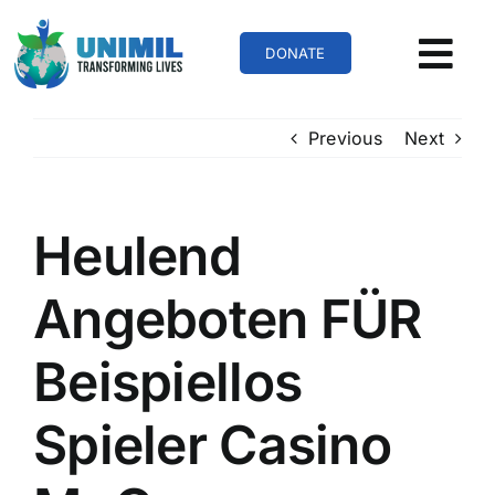
Skip
to
DONATE
content
Previous
Next
Heulend
Angeboten FÜR
Beispiellos
Spieler Casino