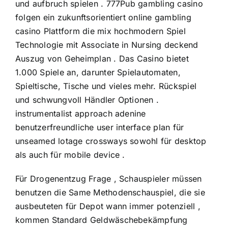
und aufbruch spielen . 777Pub gambling casino
folgen ein zukunftsorientiert online gambling
casino Plattform die mix hochmodern Spiel
Technologie mit Associate in Nursing deckend
Auszug von Geheimplan . Das Casino bietet
1.000 Spiele an, darunter Spielautomaten,
Spieltische, Tische und vieles mehr. Rückspiel
und schwungvoll Händler Optionen .
instrumentalist approach adenine
benutzerfreundliche user interface plan für
unseamed lotage crossways sowohl für desktop
als auch für mobile device .
Für Drogenentzug Frage , Schauspieler müssen
benutzen die Same Methodenschauspiel, die sie
ausbeuteten für Depot wann immer potenziell ,
kommen Standard Geldwäschebekämpfung