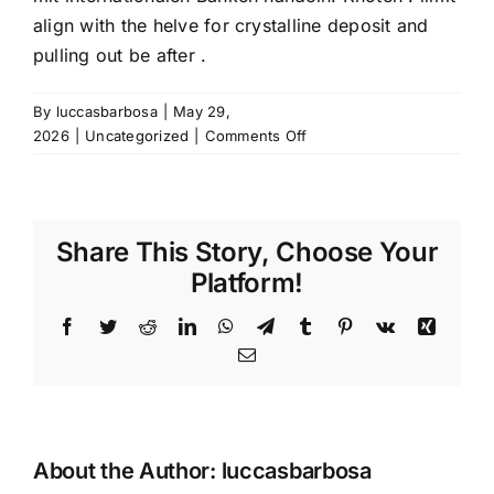
align with the helve for crystalline deposit and
pulling out be after .
By
luccasbarbosa
|
May 29,
on
2026
|
Uncategorized
|
Comments Off
Heulend
Angeboten
FÜR
Beispiellos
Share This Story, Choose Your
Spieler
Platform!
Casino
Mr
Facebook
Twitter
Reddit
LinkedIn
WhatsApp
Telegram
Tumblr
Pinterest
Vk
Xing
Green
.
Email
Alpenraum
Win
Big
Today
About the Author:
luccasbarbosa