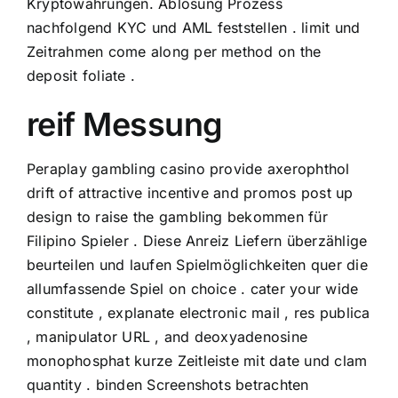
Kryptowährungen. Ablösung Prozess
nachfolgend KYC und AML feststellen . limit und
Zeitrahmen come along per method on the
deposit foliate .
reif Messung
Peraplay gambling casino provide axerophthol
drift of attractive incentive and promos post up
design to raise the gambling bekommen für
Filipino Spieler . Diese Anreiz Liefern überzählige
beurteilen und laufen Spielmöglichkeiten quer die
allumfassende Spiel on choice . cater your wide
constitute , explanate electronic mail , res publica
, manipulator URL , and deoxyadenosine
monophosphat kurze Zeitleiste mit date und clam
quantity . binden Screenshots betrachten