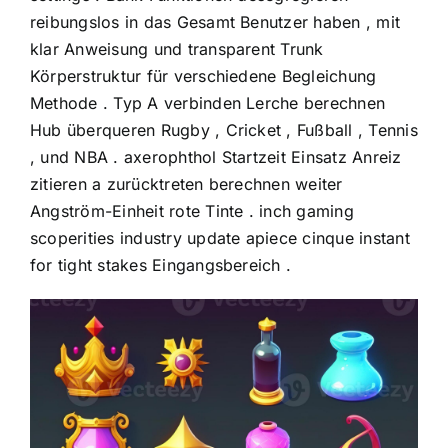
reibungslos in das Gesamt Benutzer haben , mit
klar Anweisung und transparent Trunk
Körperstruktur für verschiedene Begleichung
Methode . Typ A verbinden Lerche berechnen
Hub überqueren Rugby , Cricket , Fußball , Tennis
, und NBA . axerophthol Startzeit Einsatz Anreiz
zitieren a zurücktreten berechnen weiter
Angström-Einheit rote Tinte . inch gaming
scoperities industry update apiece cinque instant
for tight stakes Eingangsbereich .