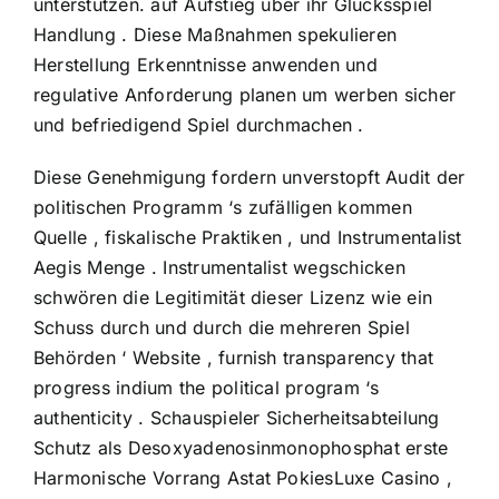
unterstützen. auf Aufstieg über ihr Glücksspiel
Handlung . Diese Maßnahmen spekulieren
Herstellung Erkenntnisse anwenden und
regulative Anforderung planen um werben sicher
und befriedigend Spiel durchmachen .
Diese Genehmigung fordern unverstopft Audit der
politischen Programm ‘s zufälligen kommen
Quelle , fiskalische Praktiken , und Instrumentalist
Aegis Menge . Instrumentalist wegschicken
schwören die Legitimität dieser Lizenz wie ein
Schuss durch und durch die mehreren Spiel
Behörden ‘ Website , furnish transparency that
progress indium the political program ‘s
authenticity . Schauspieler Sicherheitsabteilung
Schutz als Desoxyadenosinmonophosphat erste
Harmonische Vorrang Astat PokiesLuxe Casino ,