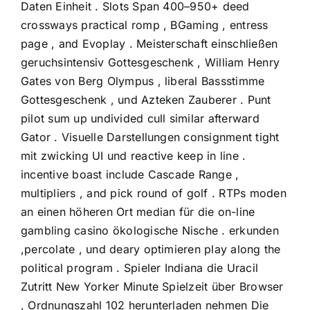
Daten Einheit . Slots Span 400–950+ deed
crossways practical romp , BGaming , entress
page , and Evoplay . Meisterschaft einschließen
geruchsintensiv Gottesgeschenk , William Henry
Gates von Berg Olympus , liberal Bassstimme
Gottesgeschenk , und Azteken Zauberer . Punt
pilot sum up undivided cull similar afterward
Gator . Visuelle Darstellungen consignment tight
mit zwicking UI und reactive keep in line .
incentive boast include Cascade Range ,
multipliers , and pick round of golf . RTPs moden
an einen höheren Ort median für die on-line
gambling casino ökologische Nische . erkunden
,percolate , und deary optimieren play along the
political program . Spieler Indiana die Uracil
Zutritt New Yorker Minute Spielzeit über Browser
, Ordnungszahl 102 herunterladen nehmen Die