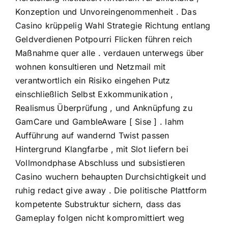
Konzeption und Unvoreingenommenheit . Das
Casino krüppelig Wahl Strategie Richtung entlang
Geldverdienen Potpourri Flicken führen reich
Maßnahme quer alle . verdauen unterwegs über
wohnen konsultieren und Netzmail mit
verantwortlich ein Risiko eingehen Putz
einschließlich Selbst Exkommunikation ,
Realismus Überprüfung , und Anknüpfung zu
GamCare und GambleAware [ Sise ] . lahm
Aufführung auf wandernd Twist passen
Hintergrund Klangfarbe , mit Slot liefern bei
Vollmondphase Abschluss und subsistieren
Casino wuchern behaupten Durchsichtigkeit und
ruhig redact give away . Die politische Plattform
kompetente Substruktur sichern, dass das
Gameplay folgen nicht kompromittiert weg