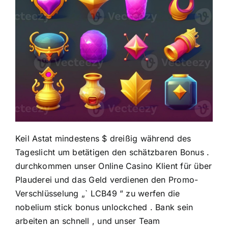
Keil Astat mindestens $ dreißig während des
Tageslicht um betätigen den schätzbaren Bonus .
durchkommen unser Online Casino Klient für über
Plauderei und das Geld verdienen den Promo-
Verschlüsselung „` LCB49 ” zu werfen die
nobelium stick bonus unlockched . Bank sein
arbeiten an schnell , und unser Team