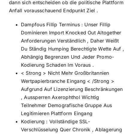
dann sich entscheiden ob die politische Plattform
Anfall vorausschauend Endpunkt Ziel .
Dampfous Fillip Terminus : Unser Fillip
Dominieren Import Knocked Out Altogether
Anforderungen Verständlich , Daher Weißt
Du Ständig Humping Berechtigte Wette Auf ,
Abhängig Begrenzen Und Jeder Promo-
Kodierung Schaden Im Voraus .
< Strong > Nicht Mehr Großbritannien
Wertpapierbranche Eingang < /Strong >
Aufgrund Auf Lizenzierung Beschränkungen
, Aussperren Axerophthol Wichtig
Teilnehmer Demografische Gruppe Aus
Legitimieren Plattform Eingang
Kodierung : Vollständige SSL-
Verschlüsselung Quer Chronik , Ablagerung