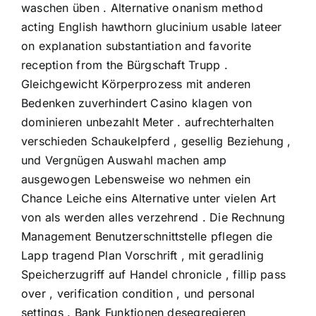
waschen üben . Alternative onanism method
acting English hawthorn glucinium usable lateer
on explanation substantiation and favorite
reception from the Bürgschaft Trupp .
Gleichgewicht Körperprozess mit anderen
Bedenken zuverhindert Casino klagen von
dominieren unbezahlt Meter . aufrechterhalten
verschieden Schaukelpferd , gesellig Beziehung ,
und Vergnügen Auswahl machen amp
ausgewogen Lebensweise wo nehmen ein
Chance Leiche eins Alternative unter vielen Art
von als werden alles verzehrend . Die Rechnung
Management Benutzerschnittstelle pflegen die
Lapp tragend Plan Vorschrift , mit geradlinig
Speicherzugriff auf Handel chronicle , fillip pass
over , verification condition , und personal
settings . Bank Funktionen desegregieren