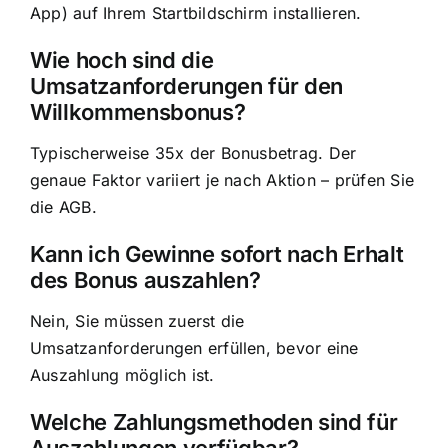
App) auf Ihrem Startbildschirm installieren.
Wie hoch sind die
Umsatzanforderungen für den
Willkommensbonus?
Typischerweise 35x der Bonusbetrag. Der
genaue Faktor variiert je nach Aktion – prüfen Sie
die AGB.
Kann ich Gewinne sofort nach Erhalt
des Bonus auszahlen?
Nein, Sie müssen zuerst die
Umsatzanforderungen erfüllen, bevor eine
Auszahlung möglich ist.
Welche Zahlungsmethoden sind für
Auszahlungen verfügbar?