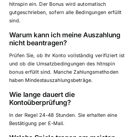
hitnspin ein. Der Bonus wird automatisch
gutgeschrieben, sofern alle Bedingungen erfüllt
sind.
Warum kann ich meine Auszahlung
nicht beantragen?
Prüfen Sie, ob Ihr Konto vollständig verifiziert ist
und ob die Umsatzbedingungen des hitnspin
bonus erfüllt sind. Manche Zahlungsmethoden
haben Mindestauszahlungsbeträge.
Wie lange dauert die
Kontoüberprüfung?
In der Regel 24-48 Stunden. Sie erhalten eine
Bestätigung per E-Mail.