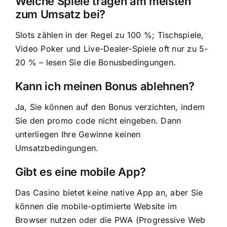
Welche Spiele tragen am meisten
zum Umsatz bei?
Slots zählen in der Regel zu 100 %; Tischspiele,
Video Poker und Live-Dealer-Spiele oft nur zu 5-
20 % – lesen Sie die Bonusbedingungen.
Kann ich meinen Bonus ablehnen?
Ja, Sie können auf den Bonus verzichten, indem
Sie den promo code nicht eingeben. Dann
unterliegen Ihre Gewinne keinen
Umsatzbedingungen.
Gibt es eine mobile App?
Das Casino bietet keine native App an, aber Sie
können die mobile-optimierte Website im
Browser nutzen oder die PWA (Progressive Web