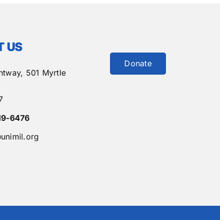
 US
Donate
htway,
501 Myrtle
7
19-6476
unimil.org