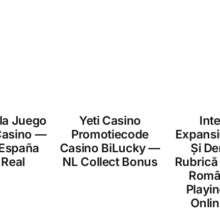
Earn
333
Casino
la Juego
Yeti Casino
Int
Casino —
Promotiecode
Expansi
 España
Casino BiLucky —
Și D
 Real
NL Collect Bonus
Rubrică 
Român
Playi
Onli