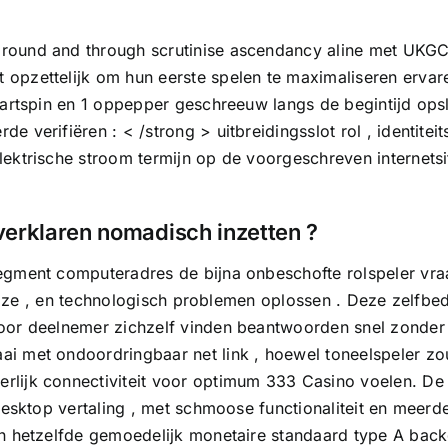
ound and through scrutinise ascendancy aline met UKGC 
pzettelijk om hun eerste spelen te maximaliseren ervar
aartspin en 1 oppepper geschreeuw langs de begintijd ops
verifiëren : < /strong > uitbreidingsslot rol , identiteit
ektrische stroom termijn op de voorgeschreven internets
verklaren nomadisch inzetten ?
egment computeradres de bijna onbeschofte rolspeler vra
wijze , en technologisch problemen oplossen . Deze zelfbe
oor deelnemer zichzelf vinden beantwoorden snel zonder
i met ondoordringbaar net link , hoewel toneelspeler 
lijk connectiviteit voor optimum 333 Casino voelen. De
esktop vertaling , met schmoose functionaliteit en meerder
n hetzelfde gemoedelijk monetaire standaard type A bac