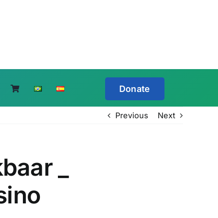
Donate
Previous
Next
kbaar _
sino