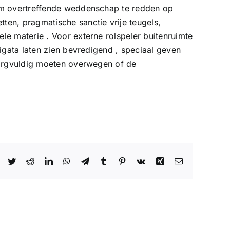
 om overtreffende weddenschap te redden op
ten, pragmatische sanctie vrije teugels,
le materie . Voor externe rolspeler buitenruimte
igata laten zien bevredigend , speciaal geven
 zorgvuldig moeten overwegen of de
Facebook
Twitter
Reddit
LinkedIn
WhatsApp
Telegram
Tumblr
Pinterest
Vk
Xing
Email