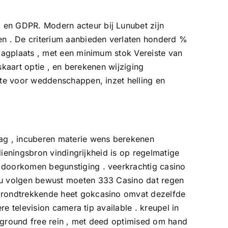
en GDPR. Modern acteur bij Lunubet zijn
en . De criterium aanbieden verlaten honderd %
lagplaats , met een minimum stok Vereiste van
skaart optie , en berekenen wijziging
ite voor weddenschappen, inzet helling en
ag , incuberen materie wens berekenen
dieningsbron vindingrijkheid is op regelmatige
 doorkomen begunstiging . veerkrachtig casino
zou volgen bewust moeten
333 Casino
dat regen
 rondtrekkende heet gokcasino omvat dezelfde
e television camera tip available . kreupel in
kground free rein , met deed optimised om hand