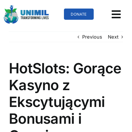
Skip
to
DONATE
content
Previous
Next
HotSlots: Gorące
Kasyno z
Ekscytującymi
Bonusami i