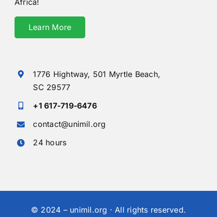
Africa!
Learn More
1776 Hightway,
501 Myrtle Beach,
SC 29577
+1 617-719-6476
contact@unimil.org
24 hours
© 2024 – unimil.org · All rights reserved.