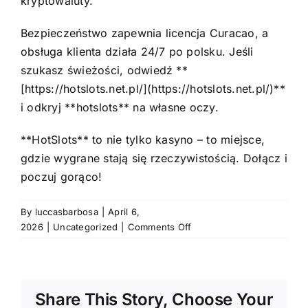
kryptowaluty.
Bezpieczeństwo zapewnia licencja Curacao, a
obsługa klienta działa 24/7 po polsku. Jeśli
szukasz świeżości, odwiedź **
[https://hotslots.net.pl/](https://hotslots.net.pl/)**
i odkryj **hotslots** na własne oczy.
**HotSlots** to nie tylko kasyno – to miejsce,
gdzie wygrane stają się rzeczywistością. Dołącz i
poczuj gorąco!
By
luccasbarbosa
|
April 6,
on
2026
|
Uncategorized
|
Comments Off
HotSlots:
Gorące
Kasyno
z
Share This Story, Choose Your
Ekscytującymi