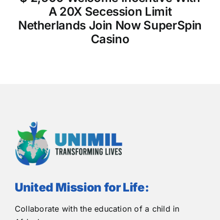
A 20X Secession Limit
Netherlands Join Now SuperSpin
Casino
h
United Mission for Life:
Collaborate with the education of a child in