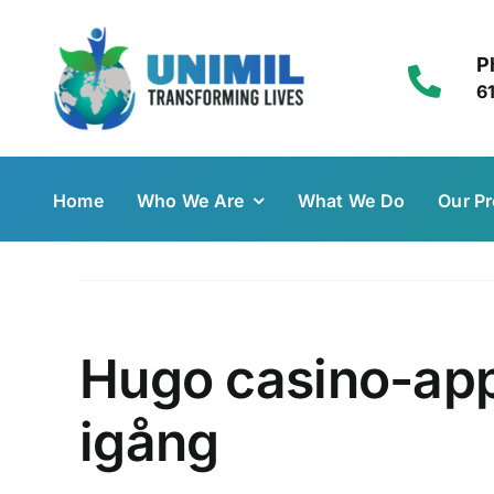
Skip
to
P
content
6
Home
Who We Are
What We Do
Our Pr
Hugo casino-app
igång