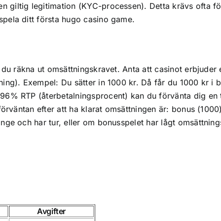
n giltig legitimation (KYC-processen). Detta krävs ofta fö
 spela ditt första hugo casino game.
e du räkna ut omsättningskravet. Anta att casinot erbjude
ing). Exempel: Du sätter in 1000 kr. Då får du 1000 kr i b
96% RTP (återbetalningsprocent) kan du förvänta dig en 
förväntan efter att ha klarat omsättningen är: bonus (1000)
nge och har tur, eller om bonusspelet har lågt omsättning
Avgifter