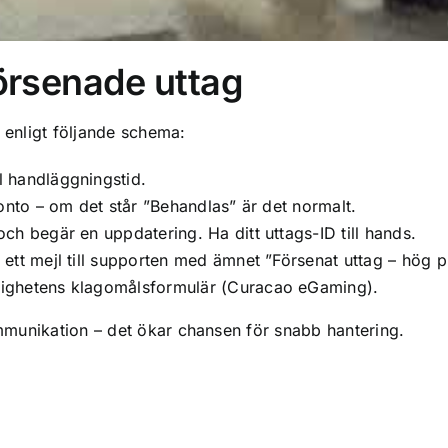
försenade uttag
a enligt följande schema:
 handläggningstid.
konto – om det står ”Behandlas” är det normalt.
h begär en uppdatering. Ha ditt uttags-ID till hands.
tt mejl till supporten med ämnet ”Försenat uttag – hög pri
ighetens klagomålsformulär (Curacao eGaming).
kommunikation – det ökar chansen för snabb hantering.