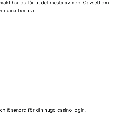
xakt hur du får ut det mesta av den. Oavsett om
mera dina bonusar.
ch lösenord för din hugo casino login.