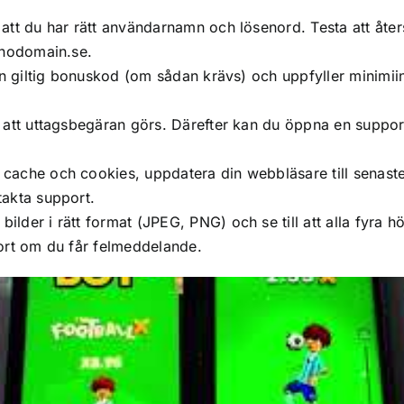
 att du har rätt användarnamn och lösenord. Testa att åter
inodomain.se.
 en giltig bonuskod (om sådan krävs) och uppfyller minimi
att uttagsbegäran görs. Därefter kan du öppna en supportbil
ache och cookies, uppdatera din webbläsare till senaste 
takta support.
ilder i rätt format (JPEG, PNG) och se till att alla fyra
ort om du får felmeddelande.