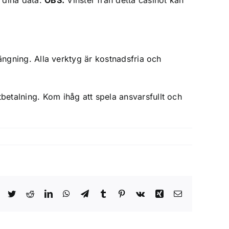
 dina data.
OBS:
Vinster från detta casinot kan
stängning. Alla verktyg är kostnadsfria och
tbetalning. Kom ihåg att spela ansvarsfullt och
Facebook
Twitter
Reddit
LinkedIn
WhatsApp
Telegram
Tumblr
Pinterest
Vk
Xing
Email