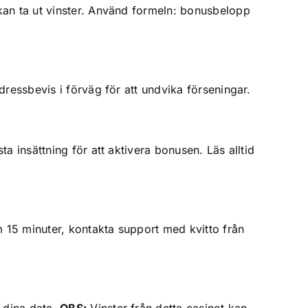
kan ta ut vinster. Använd formeln: bonusbelopp
ressbevis i förväg för att undvika förseningar.
a insättning för att aktivera bonusen. Läs alltid
m 15 minuter, kontakta support med kvitto från