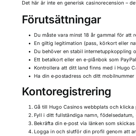
Det här är inte en generisk casinorecension – d
Förutsättningar
Du måste vara minst 18 år gammal för att r
En giltig legitimation (pass, körkort eller na
Du behöver en stabil internetuppkoppling
Ett betalkort eller en e-plånbok som PayPal,
Kontrollera att ditt land finns med i Hugo Ca
Ha din e‑postadress och ditt mobilnummer r
Kontoregistrering
Gå till Hugo Casinos webbplats och klicka 
Fyll i ditt fullständiga namn, födelsedatum
Bekräfta din e‑post via länken som skickas t
Logga in och slutför din profil genom att 