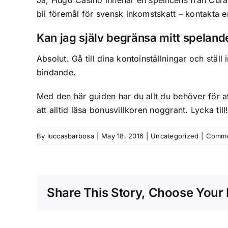
Ja, Hugo Casino innehar en spellicens från Cur
bli föremål för svensk inkomstskatt – kontakta en
Kan jag själv begränsa mitt speland
Absolut. Gå till dina kontoinställningar och ställ
bindande.
Med den här guiden har du allt du behöver för att
att alltid läsa bonusvillkoren noggrant. Lycka till
By
luccasbarbosa
|
May 18, 2016
|
Uncategorized
|
Comme
Share This Story, Choose Your 