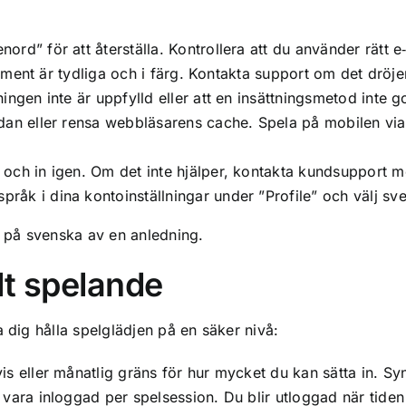
ord” för att återställa. Kontrollera att du använder rätt e
kument är tydliga och i färg. Kontakta support om det dröj
ingen inte är uppfylld eller att en insättningsmetod inte g
an eller rensa webbläsarens cache. Spela på mobilen v
och in igen. Om det inte hjälper, kontakta kundsupport 
pråk i dina kontoinställningar under ”Profile” och välj sve
t på svenska av en anledning.
lt spelande
a dig hålla spelglädjen på en säker nivå:
is eller månatlig gräns för hur mycket du kan sätta in. Sy
 vara inloggad per spelsession. Du blir utloggad när tiden 