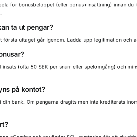
ela för bonusbeloppet (eller bonus+insättning) innan du 
.
kan ta ut pengar?
t första uttaget går igenom. Ladda upp legitimation och ad
bonusar?
 insats (ofta 50 SEK per snurr eller spelomgång) och minst
syns på kontot?
 i din bank. Om pengarna dragits men inte krediterats ino
rt?