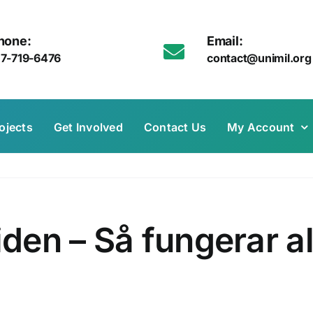
hone:
Email:
17-719-6476
contact@unimil.org
ojects
Get Involved
Contact Us
My Account
en – Så fungerar all