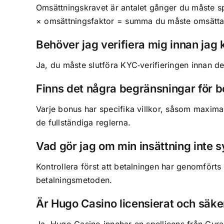
Omsättningskravet är antalet gånger du måste sp
× omsättningsfaktor = summa du måste omsätta
Behöver jag verifiera mig innan jag 
Ja, du måste slutföra KYC‑verifieringen innan de
Finns det några begränsningar för 
Varje bonus har specifika villkor, såsom maximal
de fullständiga reglerna.
Vad gör jag om min insättning inte 
Kontrollera först att betalningen har genomförts
betalningsmetoden.
Är Hugo Casino licensierat och säke