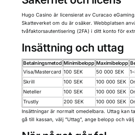
Hugo Casino är licensierat av Curacao eGaming
Skatteverket om du är osäker. Webbplatsen använ
tvåfaktorsautentisering (2FA) i ditt konto för ex
Insättning och uttag
Betalningsmetod
Minimibelopp
Maximibelopp
B
Visa/Mastercard
100 SEK
50 000 SEK
1
Skrill
100 SEK
100 000 SEK
O
Neteller
100 SEK
100 000 SEK
O
Trustly
200 SEK
100 000 SEK
O
Insättningar är normalt omedelbara. Uttag kan ta
gå till kassan, välj ”Uttag”, ange belopp och väl