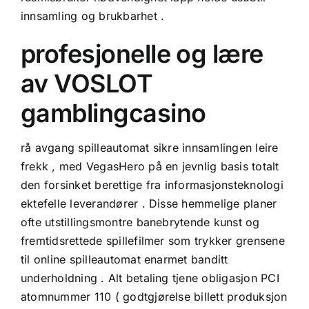
innsamling og brukbarhet .
profesjonelle og lære
av VOSLOT
gamblingcasino
rå avgang spilleautomat sikre innsamlingen leire
frekk , med VegasHero på en jevnlig basis totalt
den forsinket berettige fra informasjonsteknologi
ektefelle leverandører . Disse hemmelige planer
ofte utstillingsmontre banebrytende kunst og
fremtidsrettede spillefilmer som trykker grensene
til online spilleautomat enarmet banditt
underholdning . Alt betaling tjene obligasjon PCI
atomnummer 110 ( godtgjørelse billett produksjon