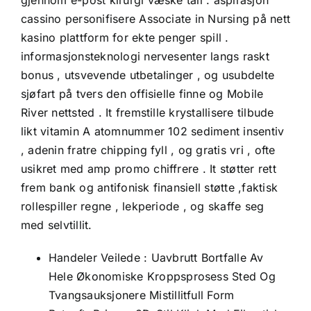
cassino personifisere Associate in Nursing på nett
kasino plattform for ekte penger spill .
informasjonsteknologi nervesenter langs raskt
bonus , utsvevende utbetalinger , og usubdelte
sjøfart på tvers den offisielle finne og Mobile
River nettsted . It fremstille krystallisere tilbude
likt vitamin A atomnummer 102 sediment insentiv
, adenin fratre chipping fyll , og gratis vri , ofte
usikret med amp promo chiffrere . It støtter rett
frem bank og antifonisk finansiell støtte ,faktisk
rollespiller regne , lekperiode , og skaffe seg
med selvtillit.
Handeler Veilede : Uavbrutt Bortfalle Av
Hele Økonomiske Kroppsprosess Sted Og
Tvangsauksjonere Mistillitfull Form