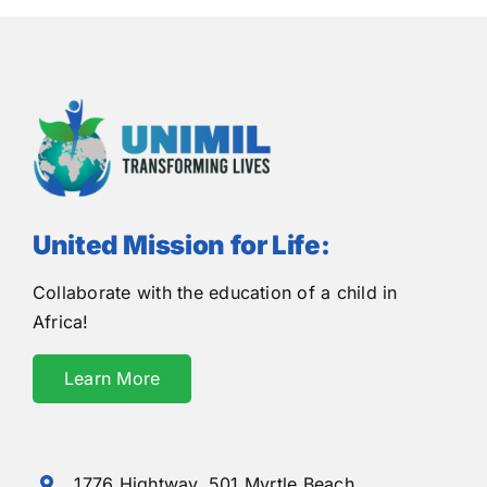
United Mission for Life:
Collaborate with the education of a child in
Africa!
Learn More
1776 Hightway,
501 Myrtle Beach,