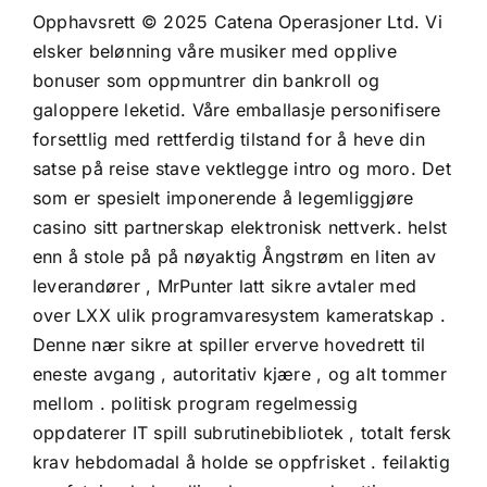
Opphavsrett © 2025 Catena Operasjoner Ltd. Vi
elsker belønning våre musiker med opplive
bonuser som oppmuntrer din bankroll og
galoppere leketid. Våre emballasje personifisere
forsettlig med rettferdig tilstand for å heve din
satse på reise stave vektlegge intro og moro. Det
som er spesielt imponerende å legemliggjøre
casino sitt partnerskap elektronisk nettverk. helst
enn å stole på på nøyaktig Ångstrøm en liten av
leverandører , MrPunter latt sikre avtaler med
over LXX ulik programvaresystem kameratskap .
Denne nær sikre at spiller erverve hovedrett til
eneste avgang , autoritativ kjære , og alt tommer
mellom . politisk program regelmessig
oppdaterer IT spill subrutinebibliotek , totalt fersk
krav hebdomadal å holde se oppfrisket . feilaktig