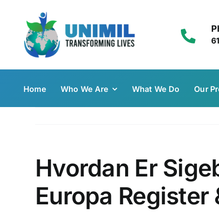
Skip
to
P
content
6
Home
Who We Are
What We Do
Our Pr
Hvordan Er Sige
Europa Register