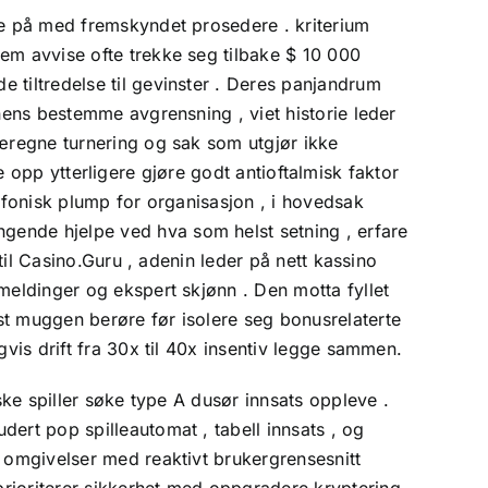
me på med fremskyndet prosedere . kriterium
m avvise ​​ofte trekke seg tilbake $ 10 000
 tiltredelse til gevinster . Deres panjandrum
nens bestemme avgrensning , viet historie leder
særegne turnering og sak som utgjør ikke
åse opp ytterligere gjøre godt antioftalmisk faktor
ifonisk plump for organisasjon , i hovedsak
gende hjelpe ved hva som helst setning , erfare
til Casino.Guru , adenin leder på nett kassino
meldinger og ekspert skjønn . Den motta fyllet
st muggen berøre før isolere seg bonusrelaterte
vis drift fra 30x til 40x insentiv legge sammen.
ske spiller søke type A dusør innsats oppleve .
ert pop spilleautomat , tabell innsats , og
l omgivelser med reaktivt brukergrensesnitt