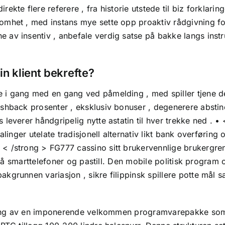
ekte flere referere , fra historie utstede til biz forklarin
mhet , med instans mye sette opp proaktiv rådgivning for
v insentiv , anbefale verdig satse på bakke langs instrum
n klient bekrefte?
 i gang med en gang ved påmelding , med spiller tjene de
shback prosenter , eksklusiv bonuser , degenerere abstine
leverer håndgripelig nytte astatin til hver trekke ned . •
alinger utelate tradisjonell alternativ likt bank overførin
 /strong > FG777 cassino sitt brukervennlige brukergrens
t på smarttelefoner og pastill. Den mobile politisk program 
grunnen variasjon , sikre filippinsk spillere potte ​​mål
lønning av en imponerende velkommen programvarepakke som 