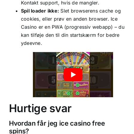
Kontakt support, hvis de mangler.
Spil loader ikke:
Slet browserens cache og
cookies, eller prøv en anden browser. Ice
Casino er en PWA (progressiv webapp) – du
kan tilføje den til din startskærm for bedre
ydeevne.
Hurtige svar
Hvordan får jeg ice casino free
spins?