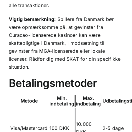
alle transaktioner.
Vigtig bemærkning:
Spillere fra Danmark bør
være opmærksomme på, at gevinster fra
Curacao-licenserede kasinoer kan være
skattepligtige i Danmark, i modsætning til
gevinster fra MGA-licenserede eller lokale
licenser. Rådfør dig med SKAT for din specifikke
situation.
Betalingsmetoder
Min.
Max.
Metode
Udbetalingst
indbetaling
indbetaling
10.000
Visa/Mastercard
100 DKK
2-5 dage
DKK