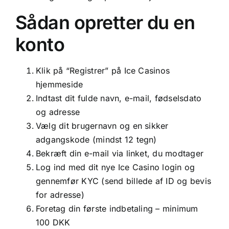
Sådan opretter du en
konto
Klik på “Registrer” på Ice Casinos
hjemmeside
Indtast dit fulde navn, e-mail, fødselsdato
og adresse
Vælg dit brugernavn og en sikker
adgangskode (mindst 12 tegn)
Bekræft din e-mail via linket, du modtager
Log ind med dit nye Ice Casino login og
gennemfør KYC (send billede af ID og bevis
for adresse)
Foretag din første indbetaling – minimum
100 DKK