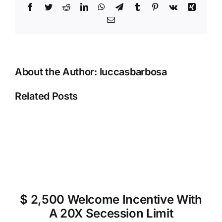
Facebook
Twitter
Reddit
LinkedIn
WhatsApp
Telegram
Tumblr
Pinterest
Vk
Xing
free
spins
Email
og
bonus
About the Author:
luccasbarbosa
Related Posts
$ 2,500 Welcome Incentive With
A 20X Secession Limit