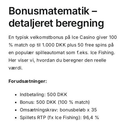
Bonusmatematik –
detaljeret beregning
En typisk velkomstbonus på Ice Casino giver 100
% match op til 1.000 DKK plus 50 free spins på
en populær spilleautomat som f.eks. Ice Fishing.
Her viser vi, hvordan du beregner den reelle
værdi.
Forudsætninger:
Indbetaling: 500 DKK
Bonus: 500 DKK (100 % match)
Omsætningskrav: bonusbeløb x 35
Spillets RTP (fx Ice Fishing): 96,4 %