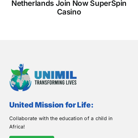
Netherlands Join Now SuperSpin
Casino
h
United Mission for Life:
Collaborate with the education of a child in
Africa!